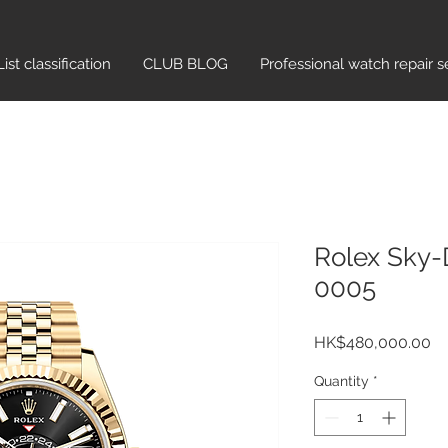
List classification​
CLUB BLOG
Professional watch repair s
Rolex Sky-
0005
Pr
HK$480,000.00
Quantity
*