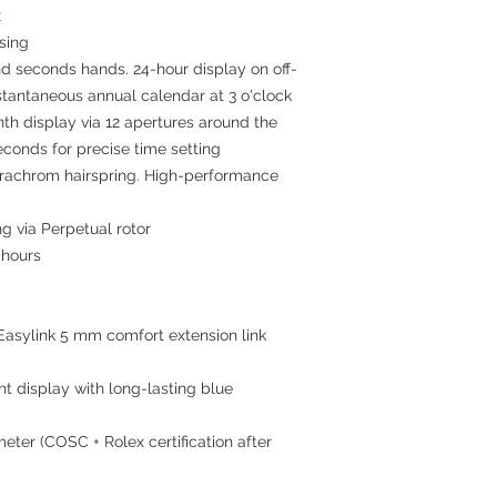
x
asing
nd seconds hands. 24-hour display on off-
stantaneous annual calendar at 3 o'clock
nth display via 12 apertures around the
econds for precise time setting
arachrom hairspring. High-performance
ng via Perpetual rotor
 hours
Easylink 5 mm comfort extension link
ht display with long-lasting blue
meter (COSC + Rolex certification after