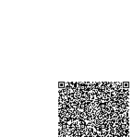
Shop 3 : Shop 89-91 1/F Metro S
Shui Shum Shui Po Kowloon Hon
Kong
Shop 4 : Shop 13-15, 1/F Metro Sh
Shui Shum Shui Po Kowloon Hon
Kong
金鐘分店
註冊號碼：B-B-23-10-01888