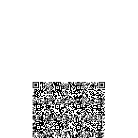
ham
g
am
g
貴金屬及寶石交易商註冊
尖沙咀分店
註冊號碼：B-B-23-10-01889