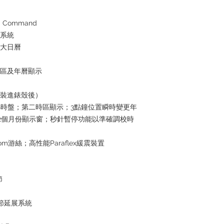
 Command
水系統
放大日曆
時區及年曆顯示
芯裝進錶殼後）
4小時盤；第二時區顯示；3點鐘位置瞬時變更年
2個月份顯示窗；秒針暫停功能以準確調校時
om游絲；高性能Paraflex緩震裝置
節
鏈節延展系統