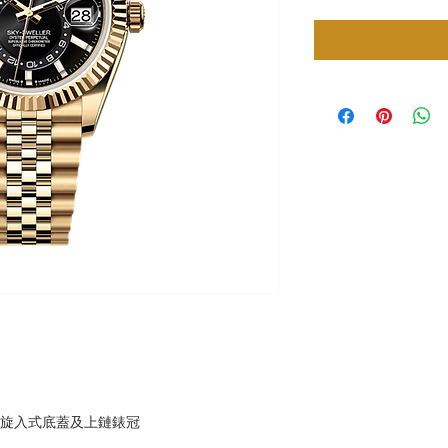
，旋入式底蓋及上鏈錶冠