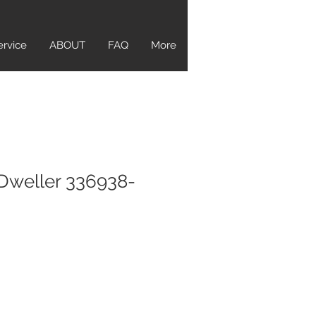
ervice
ABOUT
FAQ
More
Dweller 336938-
ice