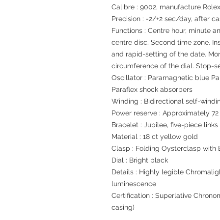
Calibre : 9002, manufacture Role
Precision : -2/+2 sec/day, after c
Functions : Centre hour, minute a
centre disc. Second time zone. In
and rapid-setting of the date. Mo
circumference of the dial. Stop-s
Oscillator : Paramagnetic blue P
Paraflex shock absorbers
Winding : Bidirectional self-windi
Power reserve : Approximately 72
Bracelet : Jubilee, five-piece links
Material : 18 ct yellow gold
Clasp : Folding Oysterclasp with 
Dial : Bright black
Details : Highly legible Chromalig
luminescence
Certification : Superlative Chrono
casing)