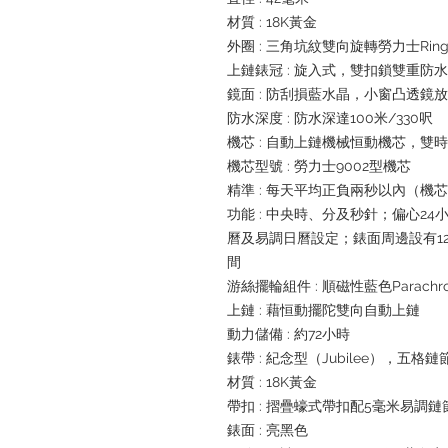
材質 : 18K黃金
外圈 : 三角坑紋雙向旋轉勞力士Ring
上鏈錶冠 : 旋入式，雙扣鎖雙重防
鏡面 : 防刮損藍水晶，小窗凸透鏡
防水深度 : 防水深達100米/330呎
機芯 : 自動上鏈機械恒動機芯，雙
機芯型號 : 勞力士9002型機芯
精準 : 每天平均正負兩秒以內（機
功能 : 中央時、分及秒針；偏心2
曆及易調日曆設定；錶面周邊設有1
間
游絲擺輪組件 : 順磁性藍色Parachr
上鏈 : 藉恒動擺陀雙向自動上鏈
動力儲備 : 約72小時
錶帶 : 紀念型（Jubilee），五格鏈
材質 : 18K黃金
帶扣 : 摺疊蠔式帶扣配5毫米易調
錶面 : 亮黑色