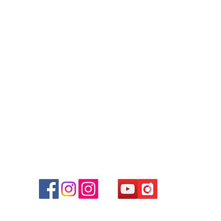
Contact
Tel: 6808 8810
WhatsApp:
+852 6808 8810
Facebook:
Club Watch
Email: clubwatchhk@gmail.com
r
d