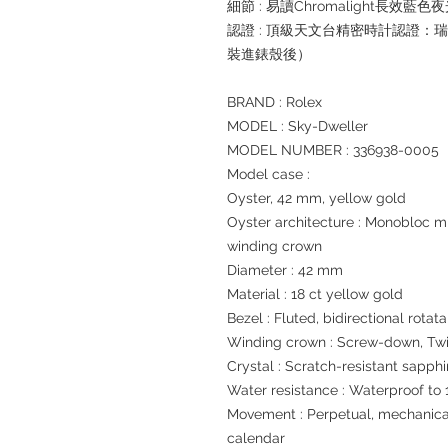
細節 : 易讀Chromalight長效藍色
認證 : 頂級天文台精密時計認證：
裝進錶殼後）
BRAND : Rolex
MODEL : Sky-Dweller
MODEL NUMBER : 336938-0005
Model case :
Oyster, 42 mm, yellow gold
Oyster architecture : Monobloc 
winding crown
Diameter : 42 mm
Material : 18 ct yellow gold
Bezel : Fluted, bidirectional rot
Winding crown : Screw-down, Tw
Crystal : Scratch-resistant sapphi
Water resistance : Waterproof to 
Movement : Perpetual, mechanical
calendar