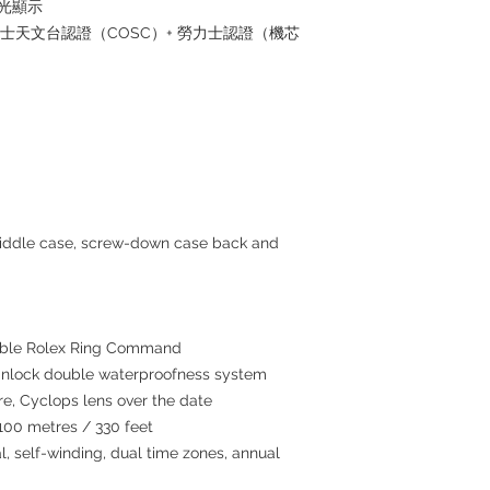
夜光顯示
瑞士天文台認證（COSC）+ 勞力士認證（機芯
middle case, screw-down case back and
atable Rolex Ring Command
inlock double waterproofness system
re, Cyclops lens over the date
100 metres / 330 feet
, self-winding, dual time zones, annual