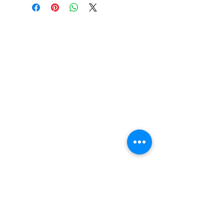
Refund regulations
Privacy
FAQ
Policy
Contact
Tel:
6808 8810
WhatsApp:
+852 6808 8810
Facebook:
Club Watch
Email: clubwatchhk@gmail.com
Store address:
Shop 1 : Shop No.21 on 1/F of The Podium
Admiralty Centre No.18 Harcourt Road Hong
Kong
Shop 2 : Unit No.9 on Ground Floor Houston
Centre No.63 Mody Road Kowloon Hong Kong
Shop 3 : Shop 89-91 1/F Metro Sham Shui Shum
Shui Po Kowloon Hong Kong
Shop 4 : Shop 13-15, 1/F Metro Sham Shui Shum
Shui Po Kowloon Hong Kong