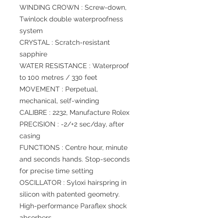
WINDING CROWN : Screw-down,
Twinlock double waterproofness
system
CRYSTAL : Scratch-resistant
sapphire
WATER RESISTANCE : Waterproof
to 100 metres / 330 feet
MOVEMENT : Perpetual,
mechanical, self-winding
CALIBRE : 2232, Manufacture Rolex
PRECISION : -2/+2 sec/day, after
casing
FUNCTIONS : Centre hour, minute
and seconds hands. Stop-seconds
for precise time setting
OSCILLATOR : Syloxi hairspring in
silicon with patented geometry.
High-performance Paraflex shock
absorbers