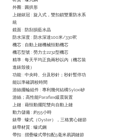
外圈 : 圓拱形
上鏈錶冠 : 旋入式，雙扣鎖雙重防水系
統
鏡面 : 防刮損藍水晶
防水深度 : 防水深達100米/330呎
機芯 : 自動上鏈機械恒動機芯
機芯型號 : 勞力士2232型機芯
精準 : 每天平均正負兩秒以內（機芯裝
進錶殼後）
功能 : 中央時、分及秒針；秒針暫停功
能以準確調校時間
游絲擺輪組件 : 專利幾何結構Syloxi矽
游絲；高性能Paraflex緩震裝置
上鏈 : 藉恒動擺陀雙向自動上鏈
動力儲備 : 約55小時
錶帶 : 蠔式（Oyster），三格實心鏈節
錶帶材質 : 蠔式鋼
帶扣 : 摺疊蠔式帶扣配5毫米易調鏈節