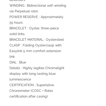
WINDING : Bidirectional self-winding
via Perpetual rotor
POWER RESERVE : Approximately
55 hours
BRACELET : Oyster, three-piece
solid links
BRACELET MATERIAL : Oystersteel
CLASP : Folding Oysterclasp with
Easylink 5 mm comfort extension
link
DIAL : Blue
Details : Highly legible Chromalight
display with long-lasting blue
luminescence
CERTIFICATION : Superlative
Chronometer (COSC + Rolex
certification after casing)