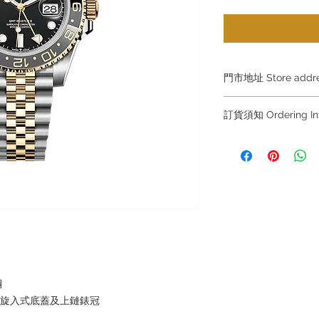
門市地址 Store add
Shop 1 : 金鐘夏
訂貨須知 Ordering
Shop No.21 on 1/F o
No.18 Harcourt Roa
～因價格浮動，有意購
+852 6808 8810 / 63
Shop 2 : 尖沙咀麼
～
出口)
～Due to the price flu
Unit No.9 on Ground
buying, please contac
Mody Road Kowloon
WhatsApp +852 6808
/ 6693 2188～
Shop 3 : 深水埗深之
Shop 89-91 1/F Met
～本公司售賣之貨品
Kowloon Hong Kon
落訂為準，先到先得
鋼
～Our company does 
，旋入式底蓋及上鏈錶冠
reservations for the