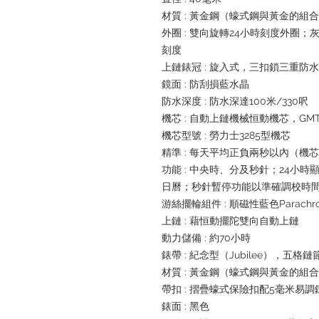
材質 : 黃金鋼（蠔式鋼與黃金的組
外圈 : 雙向旋轉24小時刻度外圈；
刻度
上鏈錶冠 : 旋入式，三扣鎖三重防
鏡面 : 防刮損藍水晶
防水深度 : 防水深達100米/330呎
機芯 : 自動上鏈機械恒動機芯，GM
機芯型號 : 勞力士3285型機芯
精準 : 每天平均正負兩秒以內（機
功能 : 中央時、分及秒針；24小
日曆；秒針暫停功能以準確調校時
游絲擺輪組件 : 順磁性藍色Parachr
上鏈 : 藉恒動擺陀雙向自動上鏈
動力儲備 : 約70小時
錶帶 : 紀念型（Jubilee），五格鏈
材質 : 黃金鋼（蠔式鋼與黃金的組
帶扣 : 摺疊蠔式保險扣配5毫米易
錶面 : 黑色