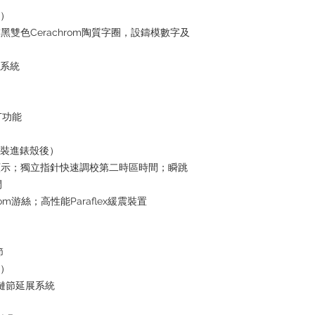
the goods, you need 
合）
served basis. For det
inquiries～
灰黑雙色Cerachrom陶質字圈，設鑄模數字及
水系統
T功能
芯裝進錶殼後）
時顯示；獨立指針快速調校第二時區時間；瞬跳
間
om游絲；高性能Paraflex緩震裝置
節
合）
調鏈節延展系統