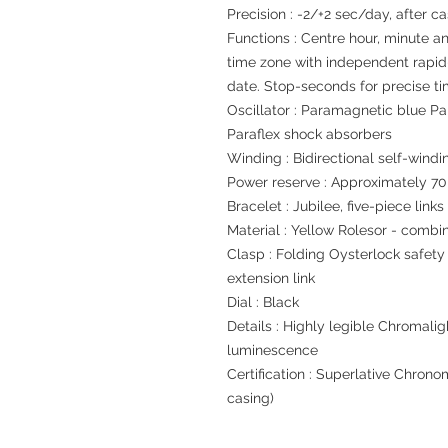
Precision : -2/+2 sec/day, after c
Functions : Centre hour, minute 
time zone with independent rapid-
date. Stop-seconds for precise ti
Oscillator : Paramagnetic blue P
Paraflex shock absorbers
Winding : Bidirectional self-windi
Power reserve : Approximately 70
Bracelet : Jubilee, five-piece links
Material : Yellow Rolesor - combi
Clasp : Folding Oysterlock safet
extension link
Dial : Black
Details : Highly legible Chromalig
luminescence
Certification : Superlative Chrono
casing)