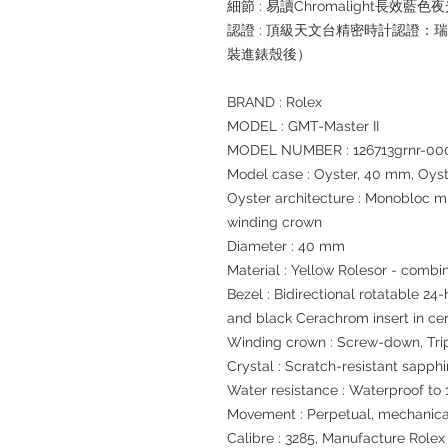
細節 : 易讀Chromalight長效藍色
認證 : 頂級天文台精密時計認證：
裝進錶殼後）
BRAND : Rolex
MODEL : GMT-Master II
MODEL NUMBER : 126713grnr-00
Model case : Oyster, 40 mm, Oyst
Oyster architecture : Monobloc 
winding crown
Diameter : 40 mm
Material : Yellow Rolesor - combi
Bezel : Bidirectional rotatable 2
and black Cerachrom insert in c
Winding crown : Screw-down, Trip
Crystal : Scratch-resistant sapphi
Water resistance : Waterproof to 
Movement : Perpetual, mechanical
Calibre : 3285, Manufacture Rolex