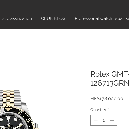
List classification​
CLUB BLOG
Professional watch repair s
Rolex GMT-
126713GRN
Pr
HK$178,000.00
Quantity
*