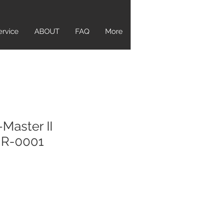
ervice
ABOUT
FAQ
More
Master II
R-0001
ice