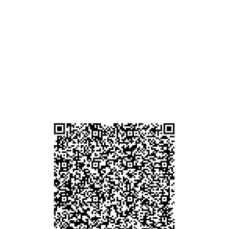
g
am
g
貴金屬及寶石交易商註冊
尖沙咀分店
註冊號碼：B-B-23-10-01889