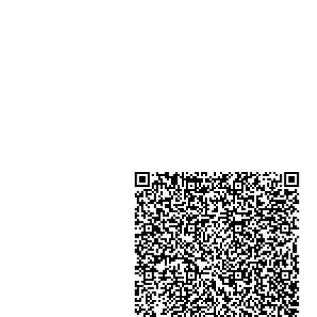
Shui Shum Shui Po Kowloon Hon
Kong
Shop 4 : Shop 13-15, 1/F Metro Sh
Shui Shum Shui Po Kowloon Hon
Kong
金鐘分店
註冊號碼：B-B-23-10-01888