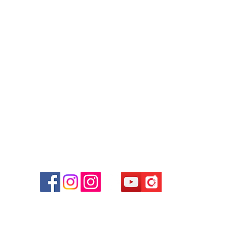
Contact
Tel: 6808 8810
WhatsApp:
+852 6808 8810
Facebook:
Club Watch
Email: clubwatchhk@gmail.com
r
d
ham