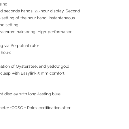
asing
and seconds hands. 24-hour display. Second
setting of the hour hand. Instantaneous
me setting
arachrom hairspring. High-performance
ng via Perpetual rotor
 hours
nation of Oystersteel and yellow gold
y clasp with Easylink 5 mm comfort
ht display with long-lasting blue
meter (COSC + Rolex certification after