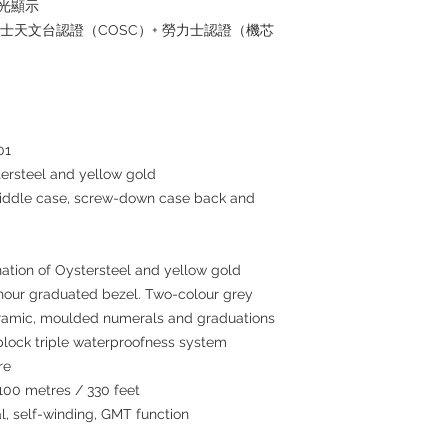
夜光顯示
瑞士天文台認證（COSC）+ 勞力士認證（機芯
01
ersteel and yellow gold
middle case, screw-down case back and
nation of Oystersteel and yellow gold
4-hour graduated bezel. Two-colour grey
eramic, moulded numerals and graduations
lock triple waterproofness system
re
100 metres / 330 feet
, self-winding, GMT function