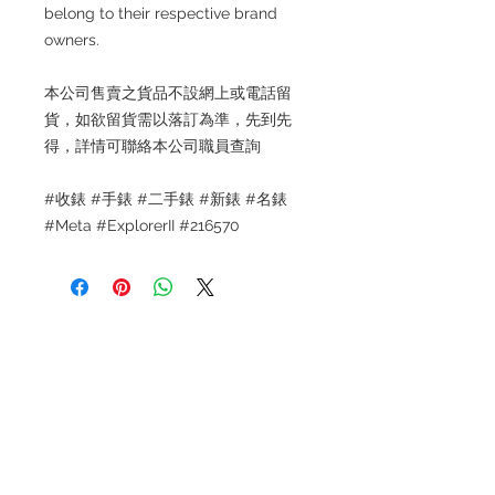
belong to their respective brand
owners.
本公司售賣之貨品不設網上或電話留
貨，如欲留貨需以落訂為準，先到先
得，詳情可聯絡本公司職員查詢
#收錶 #手錶 #二手錶 #新錶 #名錶
#Meta #ExplorerII #216570
Refund regulations
Privacy
FAQ
Policy
Contact
Tel:
6808 8810
WhatsApp:
+852 6808 8810
Facebook:
Club Watch