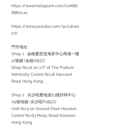
https://www.instagram.com/cw680
88810.ac
https://www.youtube.com/@clubwa
tch
門市地址:
Shop 1 : 金鐘夏慤道海富中心商場一樓
21號鋪 (金鐘A出口)
Shop No.21 on 1/F of The Podium
Admiralty Centre No.18 Harcourt
Road Hong Kong
Shop 2 : 尖沙咀麼地道63號好時中心
09號地舖 (尖沙咀P2出口)
Unit No.9 on Ground Floor Houston
Centre No.63 Mody Road Kowloon
Hong Kong