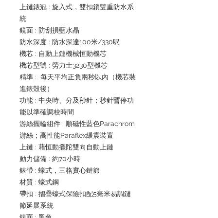
上鏈錶冠 : 旋入式，雙扣鎖雙重防水系
統
鏡面 : 防刮損藍水晶
防水深度 : 防水深達100米/330呎
機芯 : 自動上鏈機械恒動機芯
機芯型號 : 勞力士3230型機芯
精準 : 每天平均正負兩秒以內（機芯裝
進錶殼後）
功能 : 中央時、分及秒針；秒針暫停功
能以準確調校時間
游絲擺輪組件 : 順磁性藍色Parachrom
游絲；高性能Paraflex緩震裝置
上鏈 : 藉恒動擺陀雙向自動上鏈
動力儲備 : 約70小時
錶帶 : 蠔式，三格實心鏈節
材質 : 蠔式鋼
帶扣 : 摺疊蠔式保險扣配5毫米易調鏈
節延展系統
錶面 : 黑色