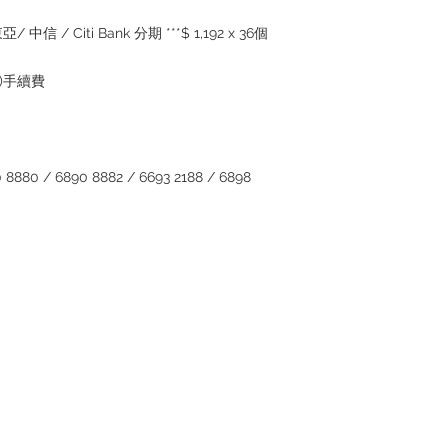
reservations for the
the goods, you need 
東亞
/
中信
/ Citi Bank
分期
***$ 1,192 x 36
個
served basis. For det
inquiries
～
)
手續費
 8880 / 6890 8882 / 6693 2188 / 6898
Contact
Tel: 6808 8810
WhatsApp:
+852 6808 8810
Facebook:
Club Watch
Email: clubwatchhk@gmail.com