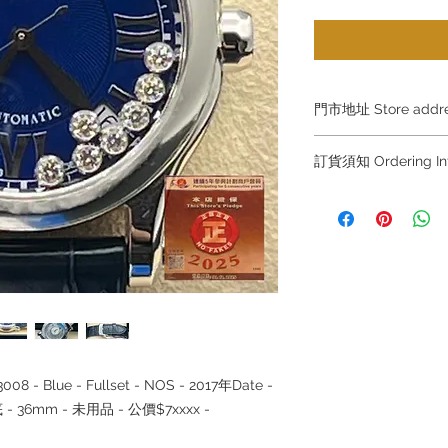
門市地址 Store add
Shop 1 :
金鐘夏慤道
訂貨須知 Ordering
Shop No.21 on 1/F o
No.18 Harcourt Roa
～因價格浮動，有意
+852 6808 8810 / 63
Shop 2 :
尖沙咀麼地
～
出口
)
Unit No.9 on Ground
～
Due to the price fl
Mody Road Kowloon
buying, please contac
WhatsApp +852 6808
Shop 3 :
深水埗深之
/ 6693 2188
～
Shop 89-91 1/F Met
Kowloon Hong Kong
08 - Blue - Fullset - NOS - 2017
年
Date -
～本公司售賣之貨品
落訂為準，先到先得
底
- 36mm -
未用品
-
公價
$7xxxx -
～
Our company does