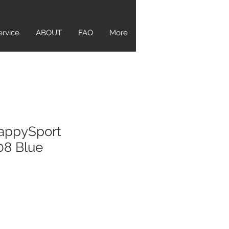
ervice
ABOUT
FAQ
More
appySport
08 Blue
ce