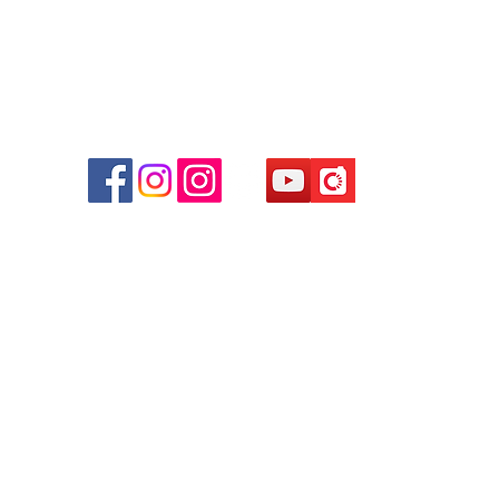
r
d
ham
g
am
g
貴金屬及寶石交易商註冊
尖沙咀分店