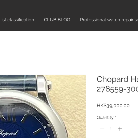
List classification​
CLUB BLOG
Professional watch repair s
Chopard H
278559-30
Pri
HK$39,000.00
Quantity
*