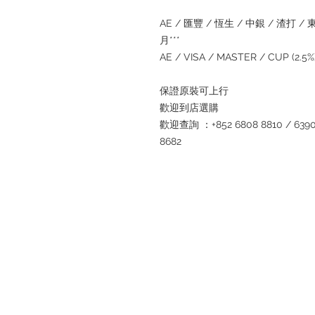
AE /
匯豐
/
恆生
/
中銀
/
渣打
/
月
***
AE / VISA / MASTER / CUP (2.5%
保證原裝可上
行
歡迎到店選
購
歡迎查詢
：
+852 6808 8810 / 6390
8682
Refund regulations
Privacy Policy
FAQ