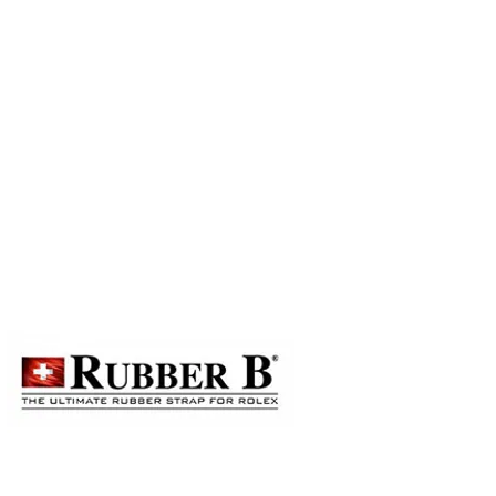
 goods sold. If you want to keep
to order on a first-come-first-
ails, please contact our staff for