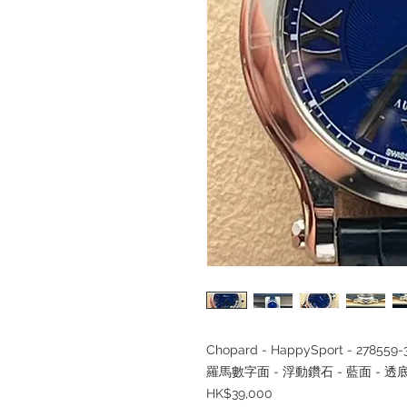
Chopard - HappySport - 278559-30
羅馬數字面
-
浮動鑽石
-
藍面
-
透
HK$39,000