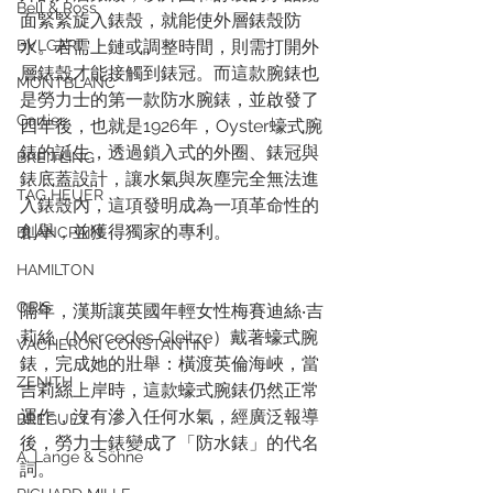
Bell & Ross
面緊緊旋入錶殼，就能使外層錶殼防
BVLGARI
水。若需上鏈或調整時間，則需打開外
層錶殼才能接觸到錶冠。而這款腕錶也
MONTBLANC
是勞力士的第一款防水腕錶，並啟發了
Cartier
四年後，也就是1926年，Oyster蠔式腕
錶的誕生，透過鎖入式的外圈、錶冠與
BREITLING
錶底蓋設計，讓水氣與灰塵完全無法進
TAG HEUER
入錶殼內，這項發明成為一項革命性的
創舉，並獲得獨家的專利。
BLANCPAIN
HAMILTON
ORIS
隔年，漢斯讓英國年輕女性梅賽迪絲‧吉
莉絲（Mercedes Gleitze）戴著蠔式腕
VACHERON CONSTANTIN
錶，完成她的壯舉：橫渡英倫海峽，當
ZENITH
吉莉絲上岸時，這款蠔式腕錶仍然正常
運作，沒有滲入任何水氣，經廣泛報導
BREGUET
後，勞力士錶變成了「防水錶」的代名
A. Lange & Söhne
詞。