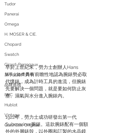
Tudor
Panerai
Omega
H. MOSER & CIE.
Chopard
Swatch
Girard-Perregaux
早於上世紀末，勞力士創辦人Hans 
Wilsdorf 具有前瞻性地認為腕錶勢必取
新手上路齊齊學
代懷錶，成為計時工具的進流，但腕錶
品牌巡禮
先要解決一個問題，就是要如何防止灰
IWC
塵、濕氣與水分進入腕錶內。
Hublot
Vintage
1922年，勞力士成功研發出第一代
Submariner腕錶。這款腕錶配有一個額
Glashütte Original
外的外層錶殼，以外圈和訂製的水晶鏡