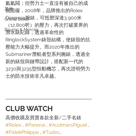
氦氣閥；但勞力士一直沒有被自己的成
其他
就阻礙，2008年，品牌推出的Rolex 
Deepsea腕錶，可抵禦深達3,900米
Grand Seiko
（12,800呎）的壓力，再次打破業界的
Baume & Mercier
潛水錶紀錄，透過革命性的
RinglockSystem錶殼結構，使錶殼的抗
壓能力大幅提升。而2020年推出的
Submariner潛航者型系列腕錶，透過全
新的錶殼與鏈帶設計，搭配新一代的
3230與3235型恒動機芯，再次證明勞力
士的防水技術非凡卓越。
CLUB WATCH
高價收購及買賣各款全新/二手名錶
#Rolex
 , 
#Panerai
 , 
#AudmarsPiguet
 , 
#PatekPhilippe
 , 
#Tudor
...