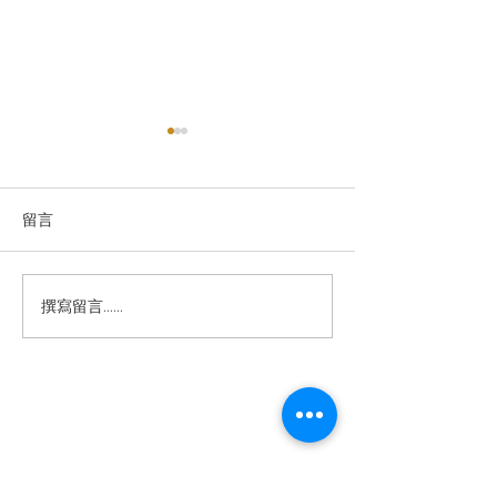
留言
撰寫留言......
2026-2030 Rolex 二手市
經典從不褪色——
Rolex Lady-Dat
場大洗牌！未來五年走向
279161-0022
全解析
退款規例
私隱聲明
FAQ
Contact
Tel:
+852 6808 8810
/