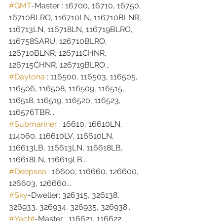
#GMT
-Master : 16700, 16710, 16750, 
16710BLRO, 116710LN, 116710BLNR, 
116713LN, 116718LN, 116719BLRO, 
116758SARU, 126710BLRO, 
126710BLNR, 126711CHNR, 
126715CHNR, 126719BLRO...
#Daytona
 : 116500, 116503, 116505, 
116506, 116508, 116509, 116515, 
116518, 116519, 116520, 116523, 
116576TBR...
#Submariner
 : 16610, 16610LN, 
114060, 116610LV, 116610LN, 
116613LB, 116613LN, 116618LB, 
116618LN, 116619LB...
#Deepsea
 : 16600, 116660, 126600, 
126603, 126660...
#Sky
-Dweller: 326315, 326138, 
326933, 326934, 326935, 326938...
#Yacht
-Master : 116621, 116622, 