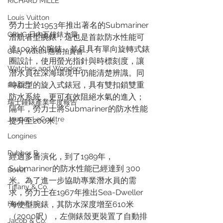
RICHARD MILLE
Louis Vuitton
勞力士於1953年推出著名的Submariner
GPHG 日內瓦鐘錶大賞
潛航者型腕錶，這也是首款防水性能可
達100米的腕錶，並且具有單向旋轉式錶
Only Watch 慈善拍賣會
圈設計，使用螢光指針與時標刻度，讓
Watches and Wonders
潛水員在深海環境中仍能清楚辨識。同
時新型的旋入式錶冠，具有雙扣鎖雙重
PIAGET
防水系統，更可有效阻絕水氣的進入；
瑞士鐘錶產業年度報告
隔年，勞力士將Submariner的防水性能
Jaeger-LeCoultre
提升至200米。
Longines
Rubber B
經過多番演化，到了1989年，
Submariner的防水性能已經達到 300
Bovet
米。為了進一步協助專業潛水員的需
Tiffany & Co.
求，勞力士在1967年推出Sea-Dweller
Hermès
海使型腕錶，其防水深度增至610米
（2000呎），左側錶殼更裝置了自動排
Jacob & Co.