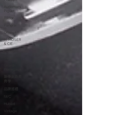
Audemars
Piguet
Tudor
Panerai
Omega
H. MOSER
& CIE.
Chopard
Swatch
Girard-
Perregaux
新手上路齊
齊學
品牌巡禮
IWC
Hublot
Vintage