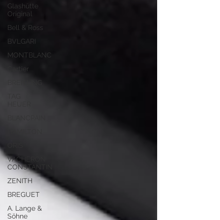
Glashütte
Original
Bell & Ross
BVLGARI
MONTBLANC
Cartier
BREITLING
TAG
HEUER
BLANCPAIN
HAMILTON
ORIS
VACHERON
CONSTANTIN
ZENITH
BREGUET
A. Lange &
Söhne