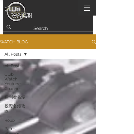
WATCH BLOG
All Posts
All Posts
Club
Watch
Youtube
Channel
瞬間看名錶
投資名錶攻
略
Rolex
Patek
Philippe