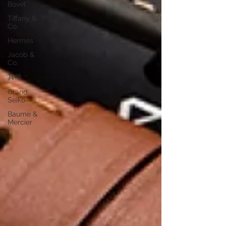
Bovet
Tiffany &
Co.
Hermès
Jacob &
Co.
其他
Grand
Seiko
Baume &
Mercier