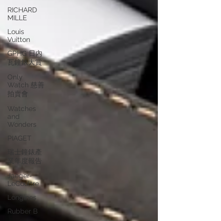
RICHARD
MILLE
Louis
Vuitton
GPHG 日內
瓦鐘錶大賞
Only
Watch 慈善
拍賣會
Watches
and
Wonders
PIAGET
瑞士鐘錶產
業年度報告
Jaeger-
LeCoultre
Longines
Rubber B