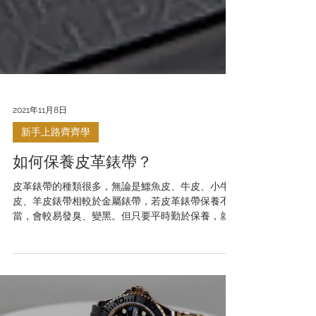
2021年11月8日
新手上路齊齊學
如何保養皮革錶帶？
皮革錶帶的種類很多，無論是鱷魚皮、牛皮、小牛
皮、羊皮錶帶相較於金屬錶帶，若皮革錶帶保養不
當，會較易發臭、變黑。但只要平時勤於保養，就
能讓皮錶帶更耐用、更長命。 避免事項 1. 皮錶帶最
忌碰水。水會令皮革變硬脆化，及加快錶帶發霉發
臭的狀況，所以切勿將錶帶浸泡在水中，或是經常
放...