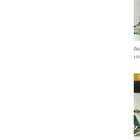
Ro
價
HK