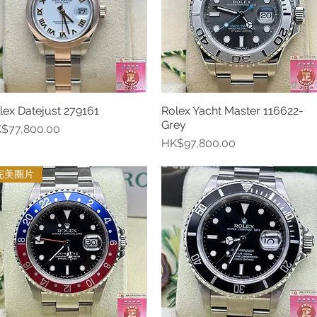
lex Datejust 279161
Rolex Yacht Master 116622-
快速瀏覽
快速瀏覽
Grey
格
$77,800.00
價格
HK$97,800.00
完美圈片