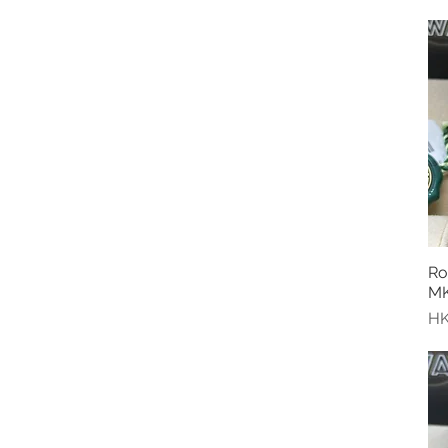
Ro
M
價
HK