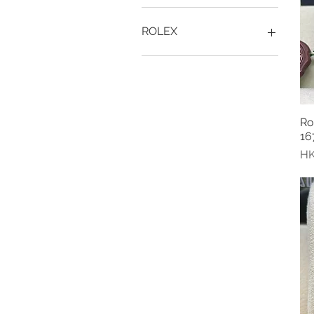
ROLEX
Daytona
Explorer
Submariner
Oyster Perpetual
Ro
GMT-Master
16
Yacht-Master
價
HK
Cellini
Air-King
Day-Date
Deepsea
Sky-Dweller
Sea‑Dweller
Milgauss
Rolex （全新）
全新現貨
Datejust