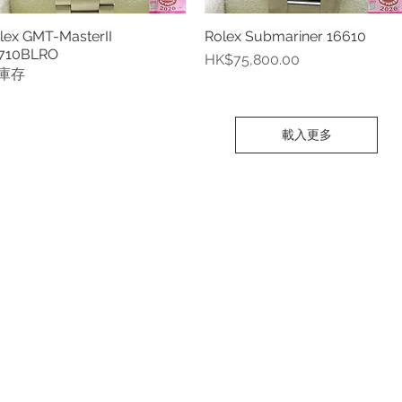
lex GMT-MasterII
Rolex Submariner 16610
快速瀏覽
快速瀏覽
710BLRO
價格
HK$75,800.00
庫存
載入更多
Contact
Tel: +852 6808 8810 /
+852 9188 8912
WhatsApp:
+852 6808 8810
/
+852 9188 8912
Facebook: Club Watch
Email: clubwatchhk@gmail.com