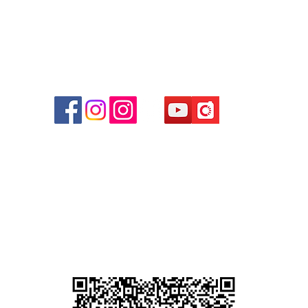
商場
心09
 (深
貴金屬及寶石交易商註冊
尖沙咀分店
註冊號碼：B-B-23-10-01889