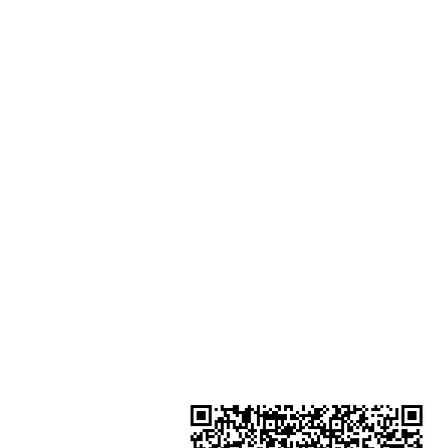
門市地址：
Shop 1 - 金鐘夏慤道18號海富中心
一樓21號 （金鐘站A出口）
Shop 2 - 尖沙咀麼地道63號好時中
號地舖 (尖沙咀P2出口)​
Shop 3 - 深水埗深之都一樓 89-91舖
水埗D2出口)
金鐘分店
註冊號碼：B-B-23-10-01888