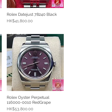
Rolex Datejust 78240 Black
快速瀏覽
價格
HK$41,800.00
Rolex Oyster Perpetual
快速瀏覽
116000-0010 RedGrape
價格
HK$53,800.00