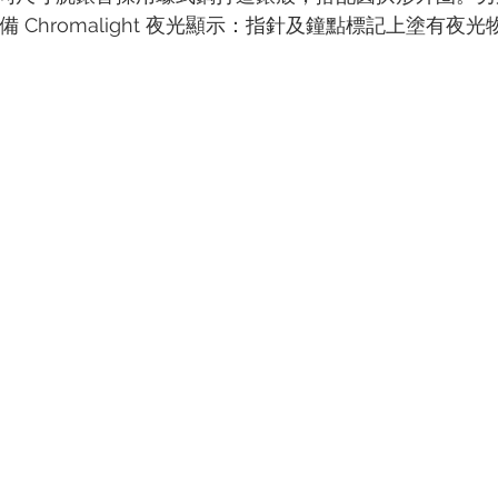
tual 配備 Chromalight 夜光顯示：指針及鐘點標記上塗有