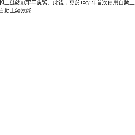
和上鏈錶冠牢牢旋緊。此後，更於1931年首次使用自動
TIN
ZENITH
自動上鏈效能。