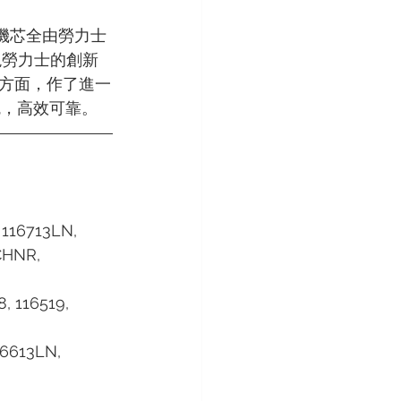
機芯，此機芯全由勞力士
現勞力士的創新
方面，作了進一
統，高效可靠。
 116713LN, 
CHNR, 
8, 116519, 
16613LN, 