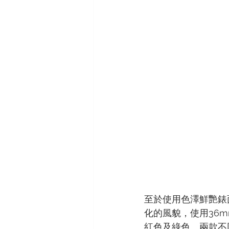
至於使用色澤鮮艷錶面的
化的風貌，使用36
紅色及綠色。兩款不