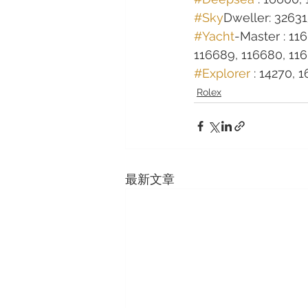
#Sky
Dweller: 32631
#Yacht
-Master : 11
116689, 116680, 1166
#Explorer
 : 14270, 
Rolex
最新文章