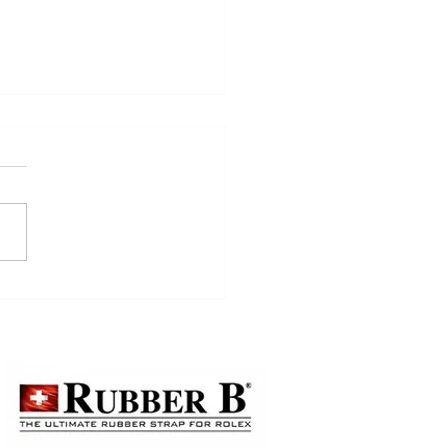
lex、PP、AP都用同一時間
？你被名錶品牌洗腦咗好
？真相終於曝光！