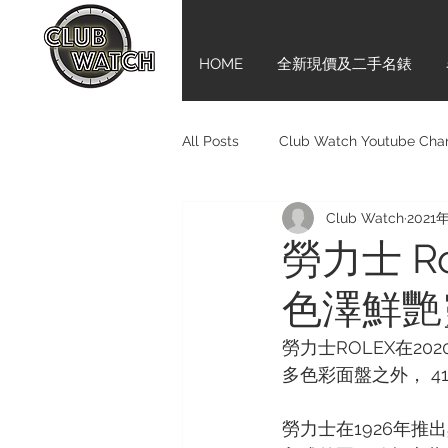
HOME
全新現價及二手名錶
All Posts
Club Watch Youtube Cha
Club Watch
2021
Audemars Piguet
Tudor
勞力士 Role
色澤鮮艷
Girard-Perregaux
新手上路齊
勞力士ROLEX在202
多色彩面盤之外， 4
Bell & Ross
BVLGARI
M
勞力士在1926年推