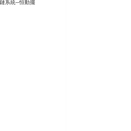
上鏈系統─恒動擺