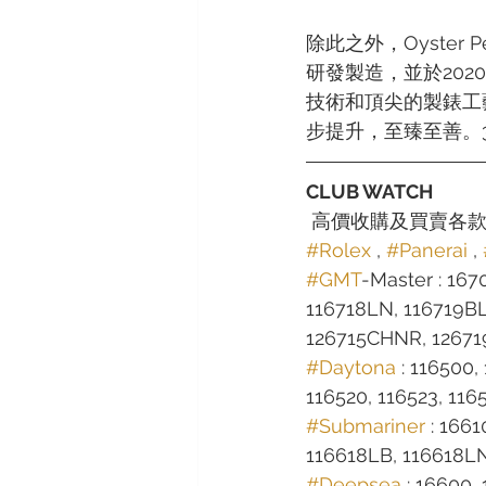
除此之外，Oyster Pe
研發製造，並於20
技術和頂尖的製錶工
步提升，至臻至善。3
CLUB WATCH
 高價收購及買賣各
#Rolex
 , 
#Panerai
 , 
#GMT
-Master : 167
116718LN, 116719B
126715CHNR, 12671
#Daytona
 : 116500,
116520, 116523, 116
#Submariner
 : 166
116618LB, 116618LN,
#Deepsea
 : 16600,