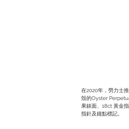
在2020年，勞力士推
殼的Oyster Per
果錶面、18ct 黃
指針及鐘點標記。