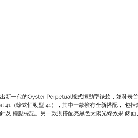
出新一代的Oyster Perpetual蠔式恒動型錶款，並發表
petual 41（蠔式恒動型 41），其中一款擁有全新搭配， 
金指針及 鐘點標記。另一款則搭配亮黑色太陽光線效果 錶面、