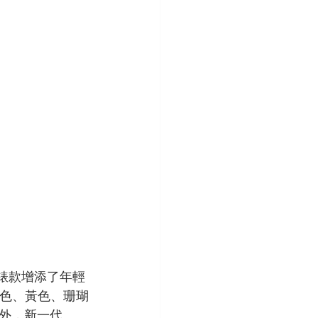
系列錶款增添了年輕
藍色、黃色、珊瑚
外，新一代 