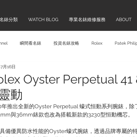
名錶分類
WATCH BLOG
專業名錶維修服務
ABOUT
nnel
瞬間看名錶
投資名錶攻略
Rolex
Patek Phil
年7月16日
Panerai
Omega
H. MOSER & CIE.
Chopard
Sw
x Oyster Perpetual 41 
靈動
齊學
品牌巡禮
IWC
Hublot
Vintage
Glashü
0年推出全新的Oyster Perpetual 蠔式恒動系列腕錶
1mm與36mm錶款也改為搭載新款的3230型恒動機芯。
ONTBLANC
Cartier
BREITLING
TAG HEUER
BL
出具備優異防水性能的Oyster蠔式腕錶，透過品牌專屬的