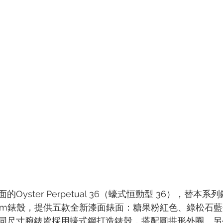
Oyster Perpetual 36（蠔式恒動型 36），替本
mm錶殼，提供五款全新漆面錶面：糖果粉紅色、綠松石
同尺寸腕錶皆採用蠔式鋼打造錶殼，搭配圓拱形外圈。另