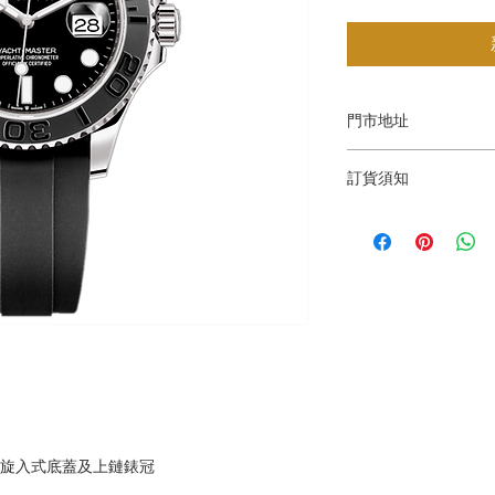
門市地址
Shop 1 : 金鐘夏
訂貨須知
Shop No.21 on 1/F o
No.18 Harcourt Roa
～因價格浮動，有意購
Shop 2 : 深水埗
+852 6808 8810 / 6
層轉左再轉左(深水埗D
～本公司售賣之貨品
Shop 89-91, 1/F Met
落訂為準，先到先得
Kowloon,Hong Kong
Shop 3 : 深水埗
層轉右(深水埗D2出口
Shop 12-15, 1/F Met
Kowloon,Hong Kong
，旋入式底蓋及上鏈錶冠