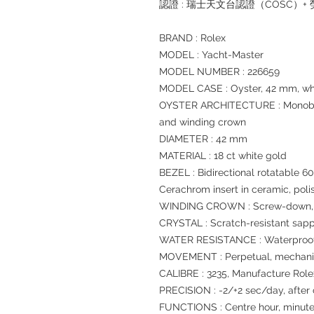
認證 : 瑞士天文台認證（COSC）
BRAND : Rolex
MODEL : Yacht-Master
MODEL NUMBER : 226659
MODEL CASE : Oyster, 42 mm, wh
OYSTER ARCHITECTURE : Monoblo
and winding crown
DIAMETER : 42 mm
MATERIAL : 18 ct white gold
BEZEL : Bidirectional rotatable 
Cerachrom insert in ceramic, pol
WINDING CROWN : Screw-down, Tr
CRYSTAL : Scratch-resistant sapp
WATER RESISTANCE : Waterproof 
MOVEMENT : Perpetual, mechanic
CALIBRE : 3235, Manufacture Role
PRECISION : -2/+2 sec/day, after
FUNCTIONS : Centre hour, minute