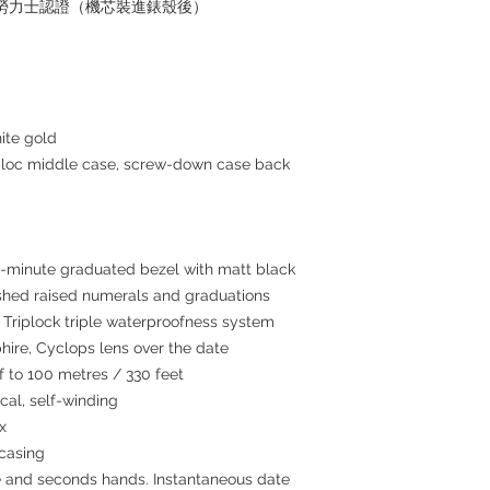
+ 勞力士認證（機芯裝進錶殼後）
ite gold
c middle case, screw-down case back
60-minute graduated bezel with matt black
ished raised numerals and graduations
iplock triple waterproofness system
hire, Cyclops lens over the date
to 100 metres / 330 feet
al, self-winding
x
 casing
 and seconds hands. Instantaneous date