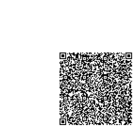
Shop 3 - 深水埗深之都一樓 89-91舖
水埗D2出口)
金鐘分店
註冊號碼：B-B-23-10-01888