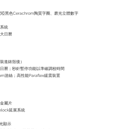
配啞黑色Cerachrom陶質字圈、磨光立體數字
水系統
放大日曆
芯裝進錶殼後）
瞬跳日曆；秒針暫停功能以準確調校時間
om游絲；高性能Paraflex緩震裝置
性金屬片
delock延展系統
夜光顯示