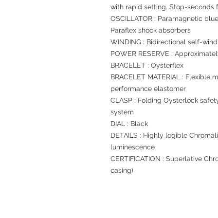
with rapid setting. Stop-seconds f
OSCILLATOR : Paramagnetic blue
Paraflex shock absorbers
WINDING : Bidirectional self-wind
POWER RESERVE : Approximately
BRACELET : Oysterflex
BRACELET MATERIAL : Flexible me
performance elastomer
CLASP : Folding Oysterlock safety
system
DIAL : Black
DETAILS : Highly legible Chromali
luminescence
CERTIFICATION : Superlative Chro
casing)