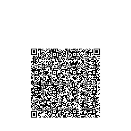
 (深
貴金屬及寶石交易商註冊
尖沙咀分店
註冊號碼：B-B-23-10-01889