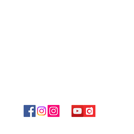
Contact
Tel: +852 6808 8810 /
+852 9188 8912
WhatsApp:
+852 6808 8810
/
+852 9188 8912
Facebook: Club Watch
Email: clubwatchhk@gmail.com
商場
心09