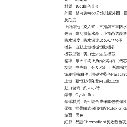
材質 : 18ct白色黃金
外圈 : 雙向旋轉60分鐘刻度外圈，
及刻度
上鏈錶冠 : 旋入式，三扣鎖三重防
鏡面 : 防刮損藍水晶，小窗凸透鏡
防水深度 : 防水深達100米/330呎
機芯 : 自動上鏈機械恒動機芯
機芯型號 : 勞力士3235型機芯
精準 : 每天平均正負兩秒以內（機
功能 : 中央時、分及秒針；快調
游絲擺輪組件 : 順磁性藍色Parachr
上鏈 : 藉恒動擺陀雙向自動上鏈
動力儲備 : 約70小時
錶帶 : Oysterflex
錶帶材質 : 高性能合成橡膠包覆彈
帶扣 : 摺疊蠔式保險扣配Rolex Gli
錶面 : 黑色
細節 : 易讀Chromalight長效藍色