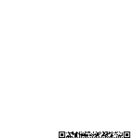
門市地址：
Shop 1 - 金鐘夏慤道18號海富中心
一樓21號 （金鐘站A出口）
Shop 2 - 尖沙咀麼地道63號好時中
號地舖 (尖沙咀P2出口)​
Shop 3 - 深水埗深之都一樓 89-91舖
水埗D2出口)
金鐘分店
註冊號碼：B-B-23-10-01888