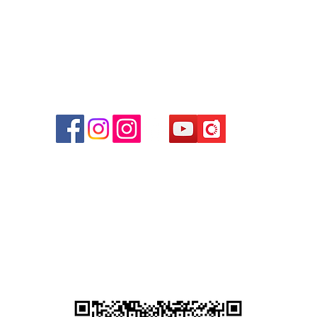
Email: clubwatchhk@gmail.com
商場
心09
 (深
貴金屬及寶石交易商註冊
尖沙咀分店
註冊號碼：B-B-23-10-01889