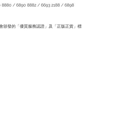
880 / 6890 8882 / 6693 2188 / 6898
管理協會頒發的「優質服務認證」及「正版正貨」標
Contact
Tel: +852 6808 8810 /
+852 9188 8912
WhatsApp:
+852 6808 8810
/
+852 9188 8912
Facebook: Club Watch