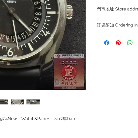
門市地址 Store add
Hong Kong Sho
訂貨須知 Ordering
(金鐘A出口)
Shop No.21 on 1/F o
～因價格浮動，有意購
No.18 Harcourt Roa
+852 6808 8810 / 63
～
Shop 2 : 尖沙咀麼
～Due to the price flu
出口)
buying, please contac
Unit No.9 on Ground
WhatsApp +852 6808
Mody Road Kowloon
/ 6693 2188～
～本公司售賣之貨品
Shop 3 : 深水埗深之
落訂為準，先到先得
Shop 89-91 1/F Met
～Our company does 
Kowloon
reservations for the
the goods, you need 
served basis. For det
- 97%New - Watch&Paper - 2017年Date -
inquiries～