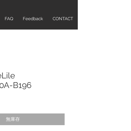
FAQ
Feedback
CONTACT
Lile
0A-B196
無庫存