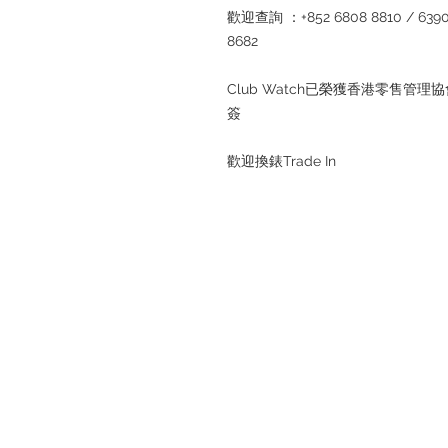
歡迎查詢 ：+852 6808 8810 / 6390 8
8682
Club Watch已榮獲香港零售
簽
歡迎換錶Trade In
退款規例
私隱聲明
FAQ