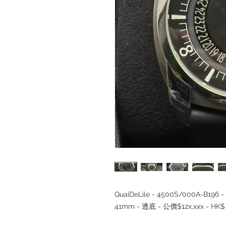
QuaiDeLile - 4500S/000A-B196 
41mm - 透底 - 公價$12x,xxx - HK$