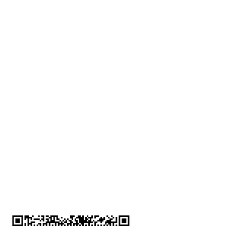
深水埗分店
註冊號碼：B-B-23-10-01888