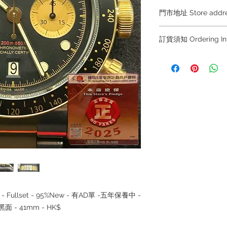
門市地址 Store add
Shop 1 : 金鐘夏
訂貨須知 Ordering
Shop No.21 on 1/F o
No.18 Harcourt Roa
～因價格浮動，有意購
+852 6808 8810 / 63
Shop 2 : 尖沙咀麼
～
出口)
Unit No.9 on Ground
～Due to the price flu
Mody Road Kowloon
buying, please contac
WhatsApp +852 6808
Shop 3 : 深水埗深之
/ 6693 2188～
Shop 89-91 1/F Met
Kowloon Hong Kong
～本公司售賣之貨品
落訂為準，先到先得
～Our company does 
ck - Fullset - 95%New - 有AD單 -五年保養中 -
reservations for the
the goods, you need 
黑面 - 41mm - HK$
served basis. For det