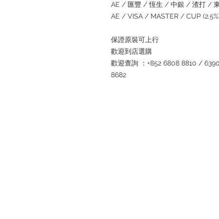
AE / 匯豐 / 恆生 / 中銀 / 渣打 / 東亞
AE / VISA / MASTER / CUP (2.
保證原裝可上行
歡迎到店選購
歡迎查詢 ：+852 6808 8810 / 6390 8
8682
退款規例
私隱聲明
FAQ