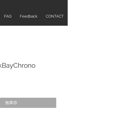
FAQ
Feedback
CONTACT
ckBayChrono
無庫存