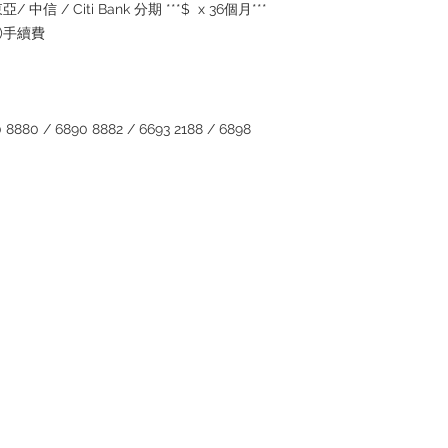
inquiries～
/ 中信 / Citi Bank 分期 ***$ x 36個月***
5%)手續費
880 / 6890 8882 / 6693 2188 / 6898
Contact
Tel: +852 6808 8810 /
+852 9188 8912
WhatsApp:
+852 6808 8810
/
+852 9188 8912
Facebook: Club Watch
Email: clubwatchhk@gmail.com