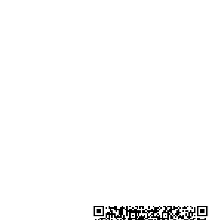
門市地址：
Shop 1 - 金鐘夏慤道18號海富中心
一樓21號 （金鐘站A出口）
Shop 2 - 尖沙咀麼地道63號好時中
號地舖 (尖沙咀P2出口)​
Shop 3 - 深水埗深之都一樓 89-91舖
水埗D2出口)
金鐘分店
註冊號碼：B-B-23-10-01888