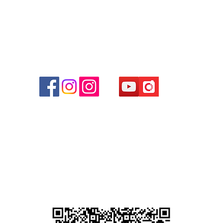
商場
心09
 (深
貴金屬及寶石交易商註冊
尖沙咀分店
註冊號碼：B-B-23-10-01889