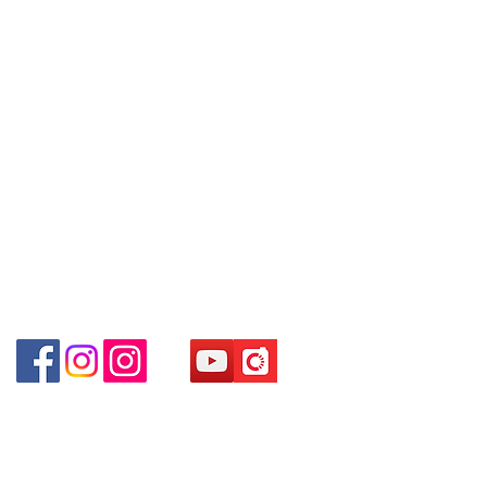
8810 / 6390 8880 / 68908882
+852 9188 8912
Shop 3 : 深水埗深之都一樓 89-91舖
/6693 2188～
WhatsApp:
+852 6808 8810
/
(深水埗D2出口)
～本公司售賣之貨品不設網上或電話留
Shop 89-91 1/F Metro Sham Shui
+852 9188 8912
貨，如欲留貨需以落訂為準，先到先
Shum Shui Po Kowloon Hong Kong
Facebook: Club Watch
得，詳情可聯絡本公司職員查詢～
Email: clubwatchhk@gmail.com
~ Our company does not have online
門市地址：
or phone reservations for the goods
Shop 1 - 金鐘夏慤道18號海富中心商場 一樓21號
sold. If you want to keep the goods,
（金鐘站A出口）
you need to order on a first-come-
first-served basis. For details, please
Shop 2 - 尖沙咀麼地道63號好時中心09號地舖 (尖沙
contact our staff for inquiries~
咀P2出口)​
Shop 3 - 深水埗深之都一樓 89-91舖 (深水埗D2出口)