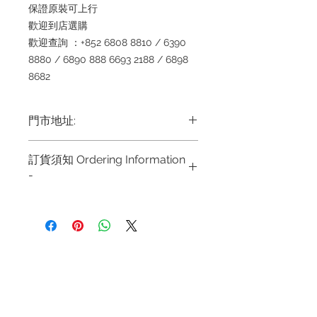
保證原裝可上行
歡迎到店選購
歡迎查詢 ：+852 6808 8810 / 6390
8880 / 6890 888 6693 2188 / 6898
8682
門市地址:
Shop 1 : 金鐘夏慤道海富中心商場一樓
訂貨須知 Ordering Information
21號鋪 (金鐘A出口)
-
Shop No.21 on 1/F of The Podium
Admiralty Centre No.18 Harcourt
～因價格浮動，有意購買，請聯絡店員
Road Hong Kong
查詢：Whatsapp +852
6808 8810 / 63908880 1 6890
Shop 2 : 尖沙咀麼地道63號好時中心
8882/ 66932188~
09號地舖 (尖沙咀P2出口)
退款規例
私隱聲明
FAQ
~ Due to the price fluctuation, if you
Unit No.9 on Ground Floor Houston
are interested in buying, please
Centre No.63 Mody Road Kowloon
Contact
contact the store staff for inquiries:
Hong Kong
Tel:
+852 6808 8810
/
WhatsApp +852 6808