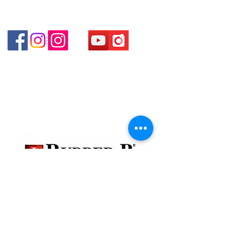
Shop 3 - 深水埗深之都一樓 89-91舖 (深水埗D2出口)
貴金屬及寶石交易商註冊
金鐘分店
註冊號碼：B-B-23-10-01888