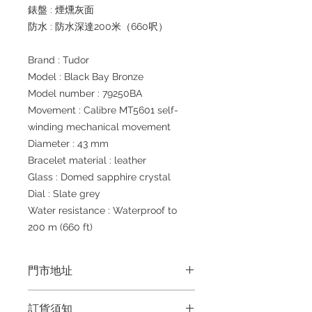
錶盤 : 煙燻灰面
防水 : 防水深達200米（660呎）
Brand : Tudor
Model : Black Bay Bronze
Model number : 79250BA
Movement : Calibre MT5601 self-
winding mechanical movement
Diameter : 43 mm
Bracelet material : leather
Glass : Domed sapphire crystal
Dial : Slate grey
Water resistance : Waterproof to
200 m (660 ft)
門市地址
Shop 1 :
金鐘夏慤道海富中心商場一樓
訂貨須知
21
號鋪
(
金鐘
A
出口
)