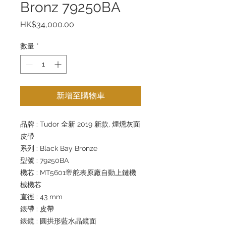
Bronz 79250BA
價
HK$34,000.00
格
數量
*
新增至購物車
品牌 : Tudor 全新 2019 新款, 煙燻灰面
皮帶
系列 : Black Bay Bronze
型號 : 79250BA
機芯 : MT5601帝舵表原廠自動上鏈機
械機芯
直徑 : 43 mm
錶帶 : 皮帶
錶鏡 : 圓拱形藍水晶鏡面