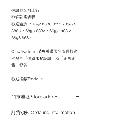
保證原裝可上行
歡迎到店選購
歡迎查詢 ：+852 6808 8810 / 6390
8880 / 6890 8882 / 6693 2188 /
6898 8682
Club Watch已榮獲香港零售管理協會
頒發的「優質服務認證」及「正版正
貨」標簽
歡迎換錶Trade In
門市地址 Store address
Hong Kong Shop 1 : 金鐘夏慤道海富
訂貨須知 Ordering Information
中心商場一樓21號鋪 (金鐘A出口)
Shop No.21 on 1/F of The Podium
～因價格浮動，有意購買，請聯絡店員
Admiralty Centre No.18 Harcourt