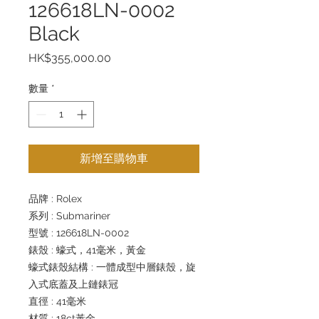
126618LN-0002
Black
價
HK$355,000.00
格
數量
*
新增至購物車
品牌 : Rolex
系列 : Submariner
型號 : 126618LN-0002
錶殼 : 蠔式，41毫米，黃金
蠔式錶殼結構 : 一體成型中層錶殼，旋
入式底蓋及上鏈錶冠
直徑 : 41毫米
材質 : 18ct黃金