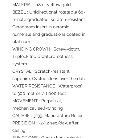
MATERIAL : 18 ct yellow gold
BEZEL : Unidirectional rotatable 60-
minute graduated, scratch-resistant
Cerachrom insert in ceramic,
numerals and graduations coated in
platinum
WINDING CROWN : Screw-down,
Triplock triple waterproofness
system
CRYSTAL : Scratch-resistant
sapphire, Cyclops lens over the date
WATER RESISTANCE : Waterproof
to 300 metres / 1,000 feet
MOVEMENT : Perpetual,
mechanical, self-winding
CALIBRE : 3235, Manufacture Rolex
PRECISION : -2/+2 sec/day, after
casing
FUNCTIONS : Centre hour, minute