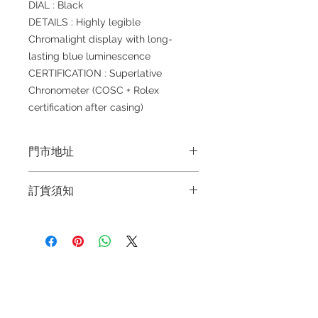
DIAL : Black
DETAILS : Highly legible
Chromalight display with long-
lasting blue luminescence
CERTIFICATION : Superlative
Chronometer (COSC + Rolex
certification after casing)
門市地址
Shop 1 : 金鐘夏慤道海富中心商場一樓
訂貨須知
21號鋪(金鐘A出口)
Shop No.21 on 1/F of The Podium
～因價格浮動，有意購買，請聯絡店員
Admiralty Centre, No.18 Harcourt
查詢：Whatsapp +852 6808 8810 /
Road
6390 8880 / 6890 8882～
Shop 2 : 深水埗深之都一樓89-91舖：
～本公司售賣之貨品不設網上或電話留
地下扶手電梯上一層轉左再轉左(深水
退款規例
私隱聲明
FAQ
貨，如欲留貨需以落訂為準，先到先
埗D2出口)
得，詳情可聯絡本公司職員查詢～
Shop 89-91, 1/F Metro Sham Shui,
Contact
Shum Shui Po, Kowloon,Hong Kong