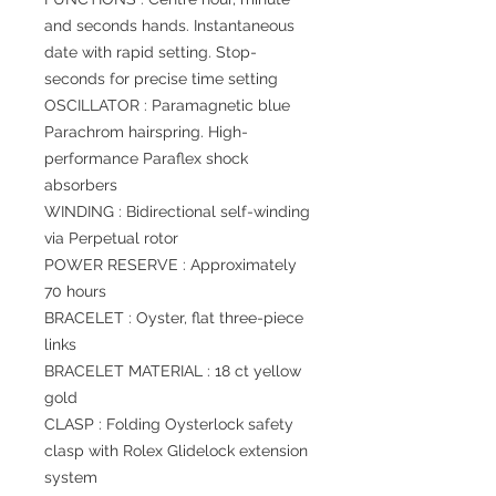
and seconds hands. Instantaneous
date with rapid setting. Stop-
seconds for precise time setting
OSCILLATOR : Paramagnetic blue
Parachrom hairspring. High-
performance Paraflex shock
absorbers
WINDING : Bidirectional self-winding
via Perpetual rotor
POWER RESERVE : Approximately
70 hours
BRACELET : Oyster, flat three-piece
links
BRACELET MATERIAL : 18 ct yellow
gold
CLASP : Folding Oysterlock safety
clasp with Rolex Glidelock extension
system