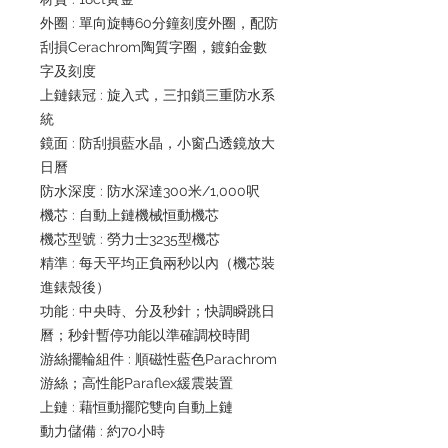
外圈 : 單向旋轉60分鐘刻度外圈，配防
刮損Cerachrom陶質字圈，鍍鉑金數
字及刻度
上鏈錶冠 : 旋入式，三扣鎖三重防水系
統
鏡面 : 防刮損藍水晶，小窗凸透鏡放大
日曆
防水深度 : 防水深達300米/1,000呎
機芯 : 自動上鏈機械恒動機芯
機芯型號 : 勞力士3235型機芯
精準 : 每天平均正負兩秒以內（機芯裝
進錶殼後）
功能 : 中央時、分及秒針；快調瞬跳日
曆；秒針暫停功能以準確調校時間
游絲擺輪組件 : 順磁性藍色Parachrom
游絲；高性能Paraflex緩震裝置
上鏈 : 藉恒動擺陀雙向自動上鏈
動力儲備 : 約70小時