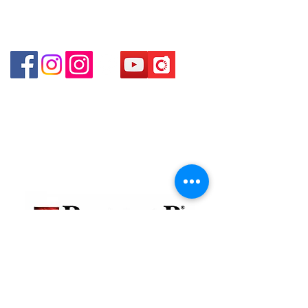
咀P2出口)​
please contact our staff for inquiries
～
Shop 3 - 深水埗深之都一樓 89-91舖 (深水埗D2出口)
貴金屬及寶石交易商註冊
金鐘分店