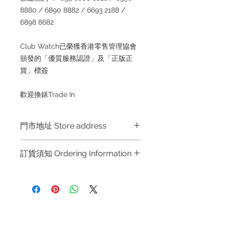
8880 / 6890 8882 / 6693 2188 /
6898 8682
Club Watch已榮獲香港零售管理協會
頒發的「優質服務認證」及「正版正
貨」標簽
歡迎換錶Trade In
門市地址 Store address
Shop 1 : 金鐘夏慤道海富中心商場一樓
訂貨須知 Ordering Information
21號鋪 (金鐘A出口)
Shop No.21 on 1/F of The Podium
～因價格浮動，有意購買，請聯絡店員
Admiralty Centre No.18 Harcourt
查詢：Whatsapp +852 6808 8810 /
Road Hong Kong
6390 8880 / 6890 8882 / 6693 2188
～
Shop 2 : 尖沙咀麼地道63號好時中心
退款規例
私隱聲明
FAQ
～Due to the price fluctuation, if you
09號地舖 (尖沙咀P2出口)