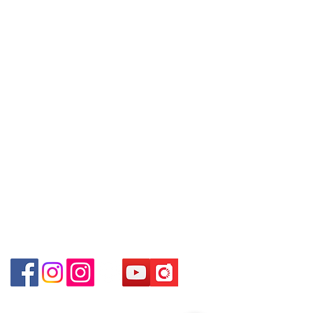
are interested in buying, please
Unit No.9 on Ground Floor Houston
Contact
contact the store staff for inquiries:
Centre No.63 Mody Road Kowloon
Tel:
+852 6808 8810
/
WhatsApp +852 6808 8810 / 6390
Hong Kong
8880 / 6890 8882 / 6693 2188～
+852 9188 8912
～本公司售賣之貨品不設網上或電話留
WhatsApp:
+852 6808 8810
/
Shop 3 : 深水埗深之都一樓 89-91舖
貨，如欲留貨需以落訂為準，先到先
(深水埗D2出口)
+852 9188 8912
得，詳情可聯絡本公司職員查詢～
Shop 89-91 1/F Metro Sham Shui
Facebook: Club Watch
～Our company does not have
Shum Shui Po Kowloon Hong Kong
Email: clubwatchhk@gmail.com
online or phone reservations for the
goods sold. If you want to keep the
門市地址：
goods, you need to order on a first-
Shop 1 - 金鐘夏慤道18號海富中心商場 一樓21號
come-first-served basis. For details,
（金鐘站A出口）
please contact our staff for inquiries
～
Shop 2 - 尖沙咀麼地道63號好時中心09號地舖 (尖沙
咀P2出口)​
Shop 3 - 深水埗深之都一樓 89-91舖 (深水埗D2出口)