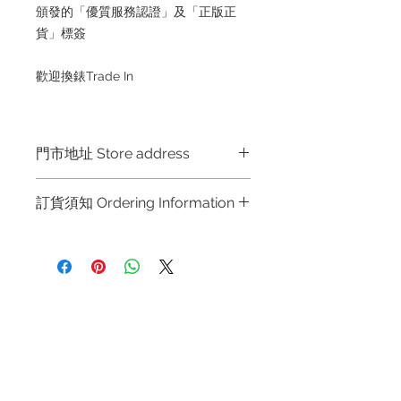
頒發的「優質服務認證」及「正版正
貨」標簽
歡迎換錶Trade In
門市地址 Store address
Hong Kong Shop 1 : 金鐘夏慤道海富
訂貨須知 Ordering Information
中心商場一樓21號鋪 (金鐘A出口)
Shop No.21 on 1/F of The Podium
～因價格浮動，有意購買，請聯絡店員
Admiralty Centre No.18 Harcourt
查詢：Whatsapp +852 6808 8810 /
Road Hong Kong
6390 8880 / 6890 8882 / 6693 2188
～
Shop 2 : 尖沙咀麼地道63號好時中心
退款規例
私隱聲明
FAQ
～Due to the price fluctuation, if you
09號地舖 (尖沙咀P2出口)
are interested in buying, please
Unit No.9 on Ground Floor Houston
Contact
contact the store staff for inquiries:
Centre No.63 Mody Road Kowloon
Tel:
+852 6808 8810
/
WhatsApp +852 6808 8810 / 6390
Hong Kong
8880 / 6890 8882 / 6693 2188～
+852 9188 8912