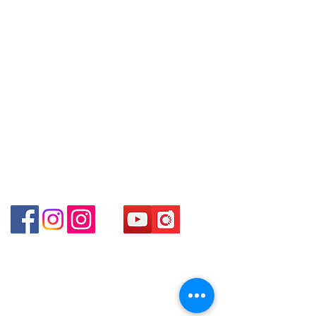
～本公司售賣之貨品不設網上或電話留
WhatsApp:
+852 6808 8810
/
Shop 3 : 深水埗深之都一樓 89-91舖
貨，如欲留貨需以落訂為準，先到先
(深水埗D2出口)
+852 9188 8912
得，詳情可聯絡本公司職員查詢～
Shop 89-91 1/F Metro Sham Shui
Facebook: Club Watch
～Our company does not have
Shum Shui Po Kowloon
Email: clubwatchhk@gmail.com
online or phone reservations for the
goods sold. If you want to keep the
門市地址：
goods, you need to order on a first-
Shop 1 - 金鐘夏慤道18號海富中心商場 一樓21號
come-first-served basis. For details,
（金鐘站A出口）
please contact our staff for inquiries
～
Shop 2 - 尖沙咀麼地道63號好時中心09號地舖 (尖沙
咀P2出口)​
Shop 3 - 深水埗深之都一樓 89-91舖 (深水埗D2出口)