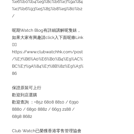
%e6%b0%b4%e9%8c%b6%e7%9a%84
%e7%b6%93%e5%85%b8%e9%80%b2
/
呢期Watch Blog有詳細講解呢隻錶，
如果大家有興趣請click入下面呢條Link
👇🏻
https://www.clubwatchhk.com/post
/%E7%B6%A0%E6%B0%B4%E9%AC%
BC%E7%9A%84%E7%8B%82%E9%A3%
86
保證原裝可上行
歡迎到店選購
歡迎查詢 ：+852 6808 8810 / 6390
8880 / 6890 8882 / 6693 2188 /
6898 8682
Club Watch已榮獲香港零售管理協會