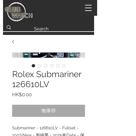
Rolex Submariner
126610LV
價
HK$0.00
格
無庫存
Submariner - 126610LV - Fullset -
100%New - 新綠黑 - 2025年Date - 保