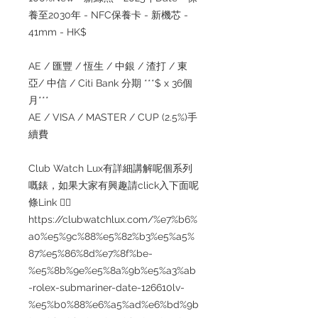
養至2030年 - NFC保養卡 - 新機芯 -
41mm - HK$
AE / 匯豐 / 恆生 / 中銀 / 渣打 / 東
亞/ 中信 / Citi Bank 分期 ***$ x 36個
月***
AE / VISA / MASTER / CUP (2.5%)手
續費
Club Watch Lux有詳細講解呢個系列
嘅錶，如果大家有興趣請click入下面呢
條Link 👇🏻
https://clubwatchlux.com/%e7%b6%
a0%e5%9c%88%e5%82%b3%e5%a5%
87%e5%86%8d%e7%8f%be-
%e5%8b%9e%e5%8a%9b%e5%a3%ab
-rolex-submariner-date-126610lv-
%e5%b0%88%e6%a5%ad%e6%bd%9b