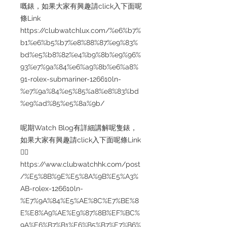
嘅錶，如果大家有興趣請click入下面呢
條Link
https://clubwatchlux.com/%e6%b7%
b1%e6%b5%b7%e8%88%87%e9%83%
bd%e5%b8%82%e4%b9%8b%e9%96%
93%e7%9a%84%e6%a9%8b%e6%a8%
91-rolex-submariner-126610ln-
%e7%9a%84%e5%85%a8%e8%83%bd
%e9%ad%85%e5%8a%9b/
呢期Watch Blog有詳細講解呢隻錶，
如果大家有興趣請click入下面呢條Link
👇🏻
https://www.clubwatchhk.com/post
/%E5%8B%9E%E5%8A%9B%E5%A3%
AB-rolex-126610ln-
%E7%9A%84%E5%AE%8C%E7%BE%8
E%E8%A9%AE%E9%87%8B%EF%BC%
9A%E6%B7%B1%E6%B5%B7%E7%B6%