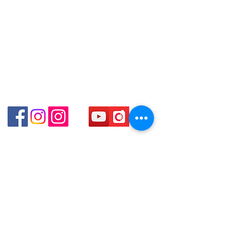
Email: clubwatchhk@gmail.com
online or phone reservations for the
goods sold. If you want to keep the
門市地址：
goods, you need to order on a first-
Shop 1 - 金鐘夏慤道18號海富中心商場 一樓21號
come-first-served basis. For details,
（金鐘站A出口）
please contact our staff for inquiries
～
Shop 2 - 尖沙咀麼地道63號好時中心09號地舖 (尖沙
咀P2出口)​
Shop 3 - 深水埗深之都一樓 89-91舖 (深水埗D2出口)