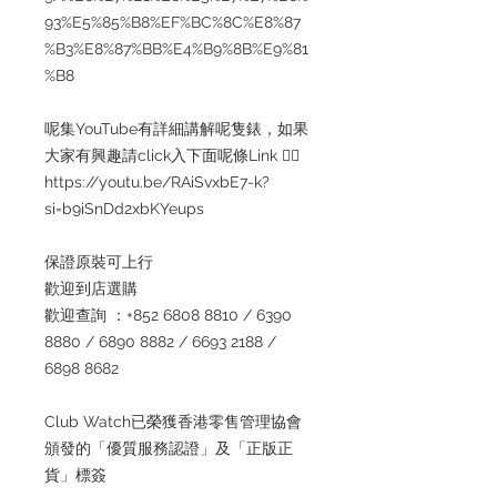
93%E5%85%B8%EF%BC%8C%E8%87
%B3%E8%87%BB%E4%B9%8B%E9%81
%B8
呢集YouTube有詳細講解呢隻錶，如果
大家有興趣請click入下面呢條Link 👇🏻
https://youtu.be/RAiSvxbE7-k?
si=b9iSnDd2xbKYeups
保證原裝可上行
歡迎到店選購
歡迎查詢 ：+852 6808 8810 / 6390
8880 / 6890 8882 / 6693 2188 /
6898 8682
Club Watch已榮獲香港零售管理協會
頒發的「優質服務認證」及「正版正
貨」標簽