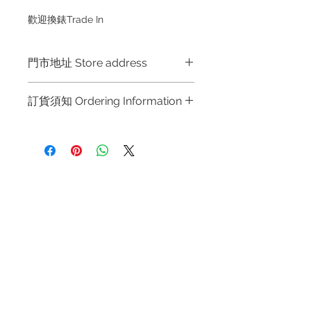
歡迎換錶Trade In
門市地址 Store address
Hong Kong Shop 1 : 金鐘夏慤道海富
訂貨須知 Ordering Information
中心商場一樓21號鋪 (金鐘A出口)
Shop No.21 on 1/F of The Podium
～因價格浮動，有意購買，請聯絡店員
Admiralty Centre No.18 Harcourt
查詢：Whatsapp +852 6808 8810 /
Road Hong Kong
6390 8880 / 6890 8882 / 6693 2188
～
Shop 2 : 尖沙咀麼地道63號好時中心
退款規例
私隱聲明
FAQ
～Due to the price fluctuation, if you
09號地舖 (尖沙咀P2出口)
are interested in buying, please
Unit No.9 on Ground Floor Houston
Contact
contact the store staff for inquiries:
Centre No.63 Mody Road Kowloon
Tel:
+852 6808 8810
/
WhatsApp +852 6808 8810 / 6390
Hong Kong
8880 / 6890 8882 / 6693 2188～
+852 9188 8912
～本公司售賣之貨品不設網上或電話留
WhatsApp:
+852 6808 8810
/
Shop 3 : 深水埗深之都一樓 89-91舖
貨，如欲留貨需以落訂為準，先到先
(深水埗D2出口)
+852 9188 8912
得，詳情可聯絡本公司職員查詢～
Shop 89-91 1/F Metro Sham Shui
Facebook: Club Watch
～Our company does not have
Shum Shui Po Kowloon