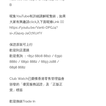
B
呢集YouTube有詳細講解呢隻錶，如果
大家有興趣請click入下面呢條Link 👇🏻
https://youtu.be/Vanti-DPGJ4?
si=JGI4vq-JaO7XUrfY
保證原裝可上行
歡迎到店選購
歡迎查詢 ：+852 6808 8810 / 6390
8880 / 6890 8882 / 6693 2188 /
6898 8682
Club Watch已榮獲香港零售管理協會
頒發的「優質服務認證」及「正版正
貨」標簽
歡迎換錶Trade In