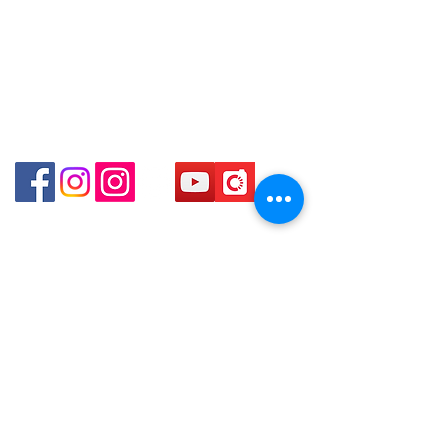
online or phone reservations for
Shop 1 - 金鐘夏慤道18號海富中心商場 一樓21號
the goods sold. If you want to
（金鐘站A出口）
keep the goods, you need to
order on a first-come-first-served
Shop 2 - 尖沙咀麼地道63號好時中心09號地舖 (尖沙
basis. For details, please contact
咀P2出口)​
our staff for inquiries～
Shop 3 - 深水埗深之都一樓 89-91舖 (深水埗D2出口)