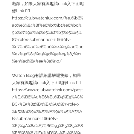
嘅錶，如果大家有興趣請click入下面呢
條Link 👇🏻
https://clubwatchlux.com/%e7%b6%
a0%e6%84%8f%e6%b7%b1%e6%bd%
9b%e7%9a%84%e5%82%b3%e5%a5%
87-rolex-submariner-116610lv-
%e7%b6%a0%e6%b0%b4%e9%ac%bc
%e7%9a%84%e9%9d%9e%e5%87%a1
%e9%ad%85%e5%8a%9b/
Watch Blog有詳細講解呢隻錶，如果
大家有興趣請click入下面呢條Link 👇🏻
https://www.clubwatchhk.com/post
/%E7%B6%A0%E6%B0%B4%E9%AC%
BC-%E5%82%B3%E5%A5%87-rolex-
%E5%8B%9E%E5%8A%9B%E5%A3%A
B-submariner-116610lv-
%E7%9A%84%E7%B6%93%E5%85%B8
%E8%88%87%E9%AD%85%E5%8A%9