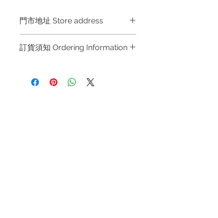
門市地址 Store address
Hong Kong Shop 1 : 金鐘夏慤道海富
訂貨須知 Ordering Information
中心商場一樓21號鋪 (金鐘A出口)
Shop No.21 on 1/F of The Podium
～因價格浮動，有意購買，請聯絡
Admiralty Centre No.18 Harcourt
店員查詢：Whatsapp +852 6808
Road Hong Kong
8810 / 6390 8880 / 6890 8882 /
6693 2188～
Shop 2 : 尖沙咀麼地道63號好時中心
退款規例
私隱聲明
FAQ
～Due to the price fluctuation, if
09號地舖 (尖沙咀P2出口)
you are interested in buying,
Unit No.9 on Ground Floor Houston
Contact
please contact the store staff for
Centre No.63 Mody Road Kowloon
Tel:
+852 6808 8810
/
inquiries: WhatsApp +852 6808
Hong Kong
8810 / 6390 8880 / 6890 8882 /
+852 9188 8912
6693 2188～
WhatsApp:
+852 6808 8810
/
Shop 3 : 深水埗深之都一樓 89-91舖
～本公司售賣之貨品不設網上或電
(深水埗D2出口)
+852 9188 8912
話留貨，如欲留貨需以落訂為準，
Shop 89-91 1/F Metro Sham Shui
Facebook: Club Watch
先到先得，詳情可聯絡本公司職員
Shum Shui Po Kowloon
Email: clubwatchhk@gmail.com
查詢～
～Our company does not have
門市地址：