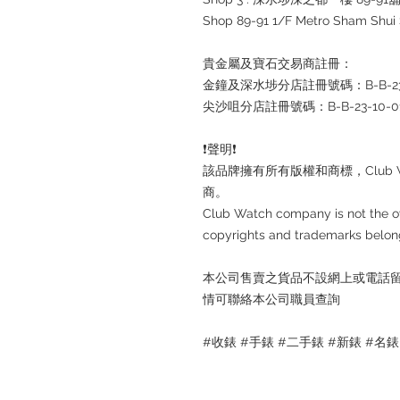
Shop 89-91 1/F Metro Sham Shu
貴金屬及寶石交易商註冊：
金鐘及深水埗分店註冊號碼：B-B-23-1
尖沙咀分店註冊號碼：B-B-23-10-01
❗️聲明❗️
該品牌擁有所有版權和商標，Club 
商。
Club Watch company is not the ow
copyrights and trademarks belong
本公司售賣之貨品不設網上或電話
情可聯絡本公司職員查詢
#收錶 #手錶 #二手錶 #新錶 #名錶 #Me