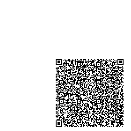
Shop 3 - 深水埗深之都一樓 89-91舖
水埗D2出口)
金鐘分店
註冊號碼：B-B-23-10-01888