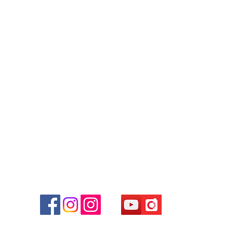
Contact
Tel: +852 6808 8810 /
+852 9188 8912
WhatsApp:
+852 6808 8810
/
+852 9188 8912
Facebook: Club Watch
Email: clubwatchhk@gmail.com
商場
心09