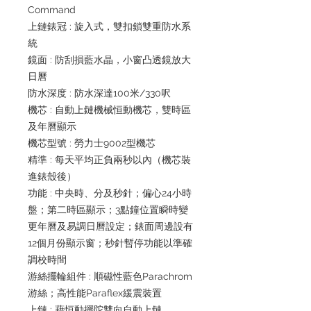
Command
上鏈錶冠 : 旋入式，雙扣鎖雙重防水系
統
鏡面 : 防刮損藍水晶，小窗凸透鏡放大
日曆
防水深度 : 防水深達100米/330呎
機芯 : 自動上鏈機械恒動機芯，雙時區
及年曆顯示
機芯型號 : 勞力士9002型機芯
精準 : 每天平均正負兩秒以內（機芯裝
進錶殼後）
功能 : 中央時、分及秒針；偏心24小時
盤；第二時區顯示；3點鐘位置瞬時變
更年曆及易調日曆設定；錶面周邊設有
12個月份顯示窗；秒針暫停功能以準確
調校時間
游絲擺輪組件 : 順磁性藍色Parachrom
游絲；高性能Paraflex緩震裝置
上鏈 : 藉恒動擺陀雙向自動上鏈