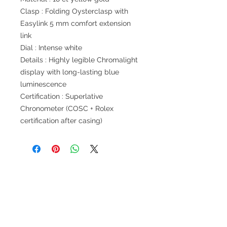
Clasp : Folding Oysterclasp with
Easylink 5 mm comfort extension
link
Dial : Intense white
Details : Highly legible Chromalight
display with long-lasting blue
luminescence
Certification : Superlative
Chronometer (COSC + Rolex
certification after casing)
退款規例
私隱聲明
FAQ
Contact
Tel:
+852 6808 8810
/
+852 9188 8912