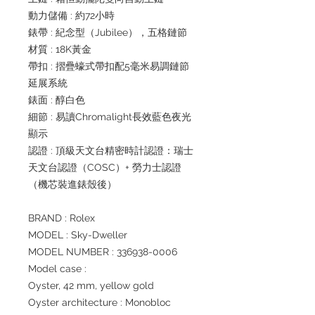
動力儲備 : 約72小時
錶帶 : 紀念型（Jubilee），五格鏈節
材質 : 18K黃金
帶扣 : 摺疊蠔式帶扣配5毫米易調鏈節
延展系統
錶面 : 醇白色
細節 : 易讀Chromalight長效藍色夜光
顯示
認證 : 頂級天文台精密時計認證：瑞士
天文台認證（COSC）+ 勞力士認證
（機芯裝進錶殼後）
BRAND : Rolex
MODEL : Sky-Dweller
MODEL NUMBER : 336938-0006
Model case :
Oyster, 42 mm, yellow gold
Oyster architecture : Monobloc