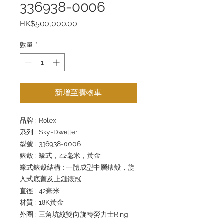
336938-0006
價
HK$500,000.00
格
數量
*
新增至購物車
品牌 : Rolex
系列 : Sky-Dweller
型號 : 336938-0006
錶殼 : 蠔式，42毫米，黃金
蠔式錶殼結構 : 一體成型中層錶殼，旋
入式底蓋及上鏈錶冠
直徑 : 42毫米
材質 : 18K黃金
外圈 : 三角坑紋雙向旋轉勞力士Ring