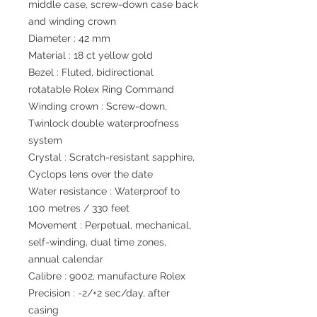
middle case, screw-down case back
and winding crown
Diameter : 42 mm
Material : 18 ct yellow gold
Bezel : Fluted, bidirectional
rotatable Rolex Ring Command
Winding crown : Screw-down,
Twinlock double waterproofness
system
Crystal : Scratch-resistant sapphire,
Cyclops lens over the date
Water resistance : Waterproof to
100 metres / 330 feet
Movement : Perpetual, mechanical,
self-winding, dual time zones,
annual calendar
Calibre : 9002, manufacture Rolex
Precision : -2/+2 sec/day, after
casing