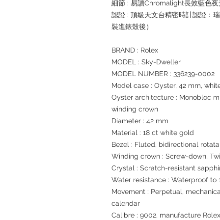
細節 : 易讀Chromalight長效藍色
認證 : 頂級天文台精密時計認證：
裝進錶殼後）
BRAND : Rolex
MODEL : Sky-Dweller
MODEL NUMBER : 336239-0002
Model case : Oyster, 42 mm, whit
Oyster architecture : Monobloc 
winding crown
Diameter : 42 mm
Material : 18 ct white gold
Bezel : Fluted, bidirectional rot
Winding crown : Screw-down, Tw
Crystal : Scratch-resistant sapphi
Water resistance : Waterproof to 
Movement : Perpetual, mechanical
calendar
Calibre : 9002, manufacture Role