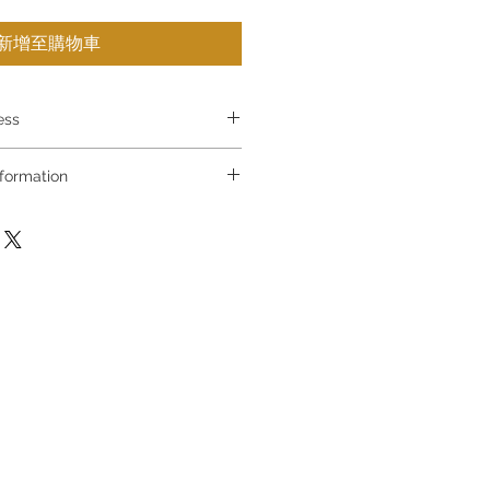
新增至購物車
ress
慤道海富中心商場一樓21號鋪 (金鐘A出口)
 Information
f The Podium Admiralty Centre
d Hong Kong
買，請聯絡店員查詢：Whatsapp
90 8880 / 6890 8882 / 6693 2188
地道63號好時中心09號地舖 (尖沙咀P2
ctuation, if you are interested in
 Floor Houston Centre No.63
t the store staff for inquiries:
 Hong Kong
 8810 / 6390 8880 / 6890 8882
都一樓 89-91舖 (深水埗D2出口)
ro Sham Shui Shum Shui Po
不設網上或電話留貨，如欲留貨需以
g
，詳情可聯絡本公司職員查詢～
not have online or phone
 goods sold. If you want to keep