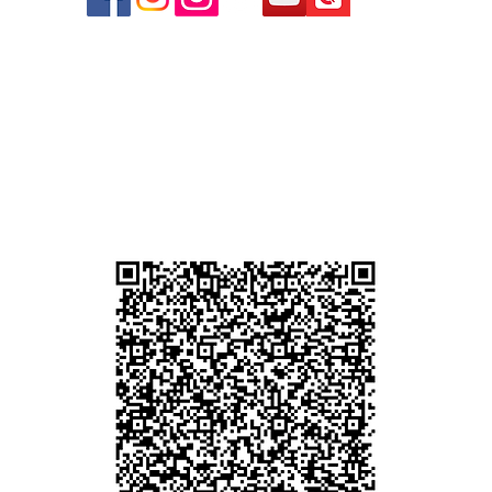
心09
 (深
貴金屬及寶石交易商註冊
尖沙咀分店
註冊號碼：B-B-23-10-01889