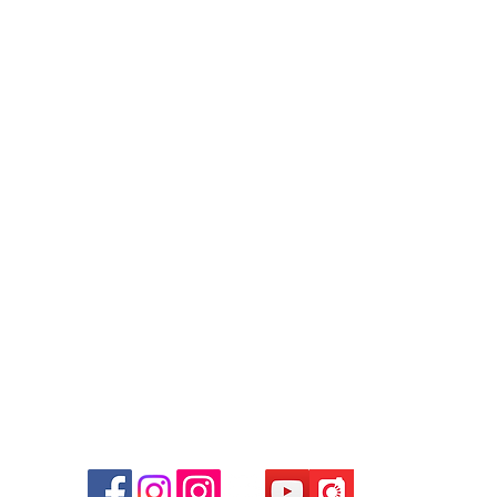
Contact
Tel: +852 6808 8810 /
+852 9188 8912
WhatsApp:
+852 6808 8810
/
+852 9188 8912
Facebook: Club Watch
Email: clubwatchhk@gmail.com
商場