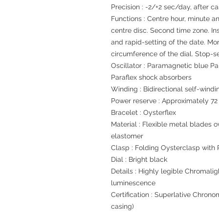
Precision : -2/+2 sec/day, after c
Functions : Centre hour, minute a
centre disc. Second time zone. In
and rapid-setting of the date. Mo
circumference of the dial. Stop-s
Oscillator : Paramagnetic blue P
Paraflex shock absorbers
Winding : Bidirectional self-windi
Power reserve : Approximately 72
Bracelet : Oysterflex
Material : Flexible metal blades
elastomer
Clasp : Folding Oysterclasp with
Dial : Bright black
Details : Highly legible Chromalig
luminescence
Certification : Superlative Chrono
casing)