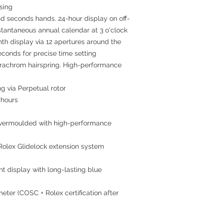
asing
nd seconds hands. 24-hour display on off-
stantaneous annual calendar at 3 o'clock
nth display via 12 apertures around the
econds for precise time setting
arachrom hairspring. High-performance
ng via Perpetual rotor
 hours
 overmoulded with high-performance
 Rolex Glidelock extension system
ht display with long-lasting blue
meter (COSC + Rolex certification after