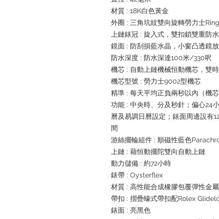
材質 : 18K白色黃金
外圈 : 三角坑紋雙向旋轉勞力士Ring
上鏈錶冠 : 旋入式，雙扣鎖雙重防
鏡面 : 防刮損藍水晶，小窗凸透鏡
防水深度 : 防水深達100米/330呎
機芯 : 自動上鏈機械恒動機芯，雙
機芯型號 : 勞力士9002型機芯
精準 : 每天平均正負兩秒以內（機
功能 : 中央時、分及秒針；偏心2
曆及易調日曆設定；錶面周邊設有1
間
游絲擺輪組件 : 順磁性藍色Parachr
上鏈 : 藉恒動擺陀雙向自動上鏈
動力儲備 : 約72小時
錶帶 : Oysterflex
材質 : 高性能合成橡膠包覆彈性金
帶扣 : 摺疊蠔式帶扣配Rolex Glide
錶面 : 亮黑色