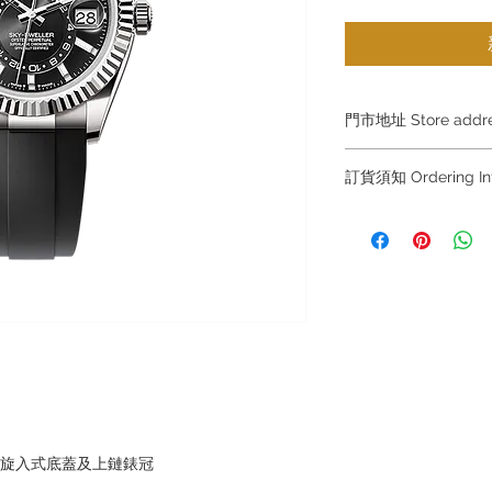
門市地址 Store add
Shop 1 : 金鐘夏
訂貨須知 Ordering
Shop No.21 on 1/F o
No.18 Harcourt Roa
～因價格浮動，有意購
+852 6808 8810 / 63
Shop 2 : 尖沙咀麼
～
出口)
～Due to the price flu
Unit No.9 on Ground
buying, please contac
Mody Road Kowloon
WhatsApp +852 6808
/ 6693 2188～
Shop 3 : 深水埗深之
Shop 89-91 1/F Met
～本公司售賣之貨品
Kowloon Hong Kon
落訂為準，先到先得
～Our company does 
，旋入式底蓋及上鏈錶冠
reservations for the