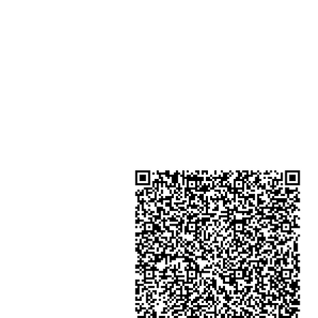
Shop 2 - 尖沙咀麼地道63號好時中
號地舖 (尖沙咀P2出口)​
Shop 3 - 深水埗深之都一樓 89-91舖
水埗D2出口)
金鐘分店
註冊號碼：B-B-23-10-01888