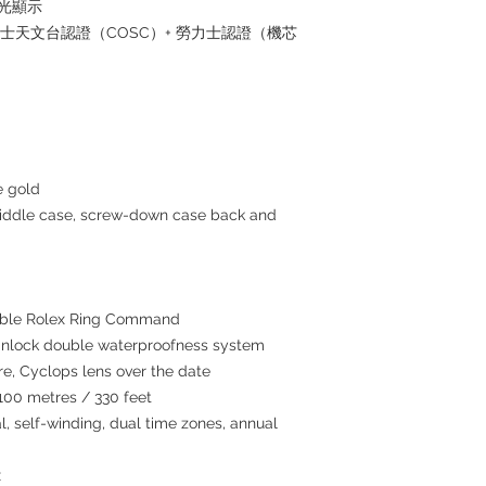
夜光顯示
瑞士天文台認證（COSC）+ 勞力士認證（機芯
e gold
middle case, screw-down case back and
atable Rolex Ring Command
inlock double waterproofness system
re, Cyclops lens over the date
100 metres / 330 feet
, self-winding, dual time zones, annual
x