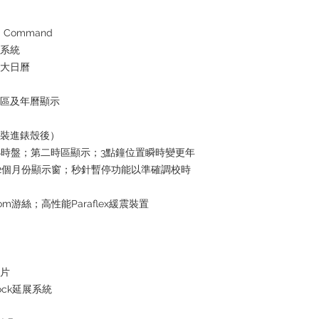
the goods, you need 
served basis. For det
inquiries～
 Command
水系統
放大日曆
時區及年曆顯示
芯裝進錶殼後）
4小時盤；第二時區顯示；3點鐘位置瞬時變更年
2個月份顯示窗；秒針暫停功能以準確調校時
om游絲；高性能Paraflex緩震裝置
屬片
lock延展系統