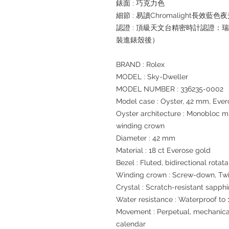
錶面 : 巧克力色
細節 : 易讀Chromalight長效藍色
認證 : 頂級天文台精密時計認證：
裝進錶殼後）
BRAND : Rolex
MODEL : Sky-Dweller
MODEL NUMBER : 336235-0002
Model case : Oyster, 42 mm, Ever
Oyster architecture : Monobloc 
winding crown
Diameter : 42 mm
Material : 18 ct Everose gold
Bezel : Fluted, bidirectional rot
Winding crown : Screw-down, Tw
Crystal : Scratch-resistant sapphi
Water resistance : Waterproof to 
Movement : Perpetual, mechanical
calendar