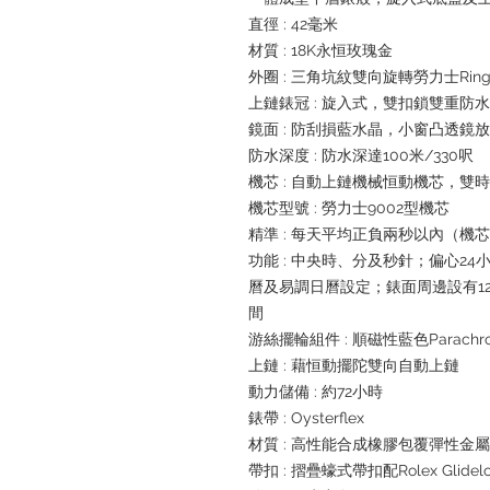
直徑 : 42毫米
材質 : 18K永恒玫瑰金
外圈 : 三角坑紋雙向旋轉勞力士Ring
上鏈錶冠 : 旋入式，雙扣鎖雙重防
鏡面 : 防刮損藍水晶，小窗凸透鏡
防水深度 : 防水深達100米/330呎
機芯 : 自動上鏈機械恒動機芯，雙
機芯型號 : 勞力士9002型機芯
精準 : 每天平均正負兩秒以內（機
功能 : 中央時、分及秒針；偏心2
曆及易調日曆設定；錶面周邊設有1
間
游絲擺輪組件 : 順磁性藍色Parachr
上鏈 : 藉恒動擺陀雙向自動上鏈
動力儲備 : 約72小時
錶帶 : Oysterflex
材質 : 高性能合成橡膠包覆彈性金
帶扣 : 摺疊蠔式帶扣配Rolex Glide