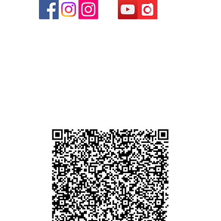
心09
 (深
貴金屬及寶石交易商註冊
尖沙咀分店
註冊號碼：B-B-23-10-01889