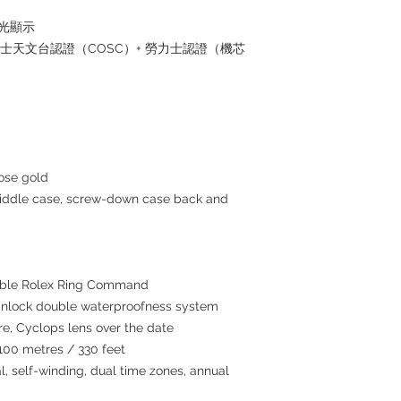
夜光顯示
瑞士天文台認證（COSC）+ 勞力士認證（機芯
ose gold
middle case, screw-down case back and
atable Rolex Ring Command
inlock double waterproofness system
re, Cyclops lens over the date
100 metres / 330 feet
, self-winding, dual time zones, annual