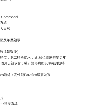
the goods, you need 
served basis. For det
inquiries～
 Command
水系統
放大日曆
時區及年曆顯示
芯裝進錶殼後）
4小時盤；第二時區顯示；3點鐘位置瞬時變更年
2個月份顯示窗；秒針暫停功能以準確調校時
om游絲；高性能Paraflex緩震裝置
屬片
lock延展系統