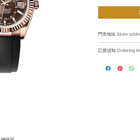
門市地址 Store add
Shop 1 : 金鐘夏
訂貨須知 Ordering
Shop No.21 on 1/F o
No.18 Harcourt Roa
～因價格浮動，有意購
+852 6808 8810 / 63
Shop 2 : 尖沙咀麼
～
出口)
～Due to the price flu
Unit No.9 on Ground
buying, please contac
Mody Road Kowloon
WhatsApp +852 6808
/ 6693 2188～
Shop 3 : 深水埗深之
Shop 89-91 1/F Met
～本公司售賣之貨品
Kowloon Hong Kon
落訂為準，先到先得
～Our company does 
reservations for the
上鏈錶冠