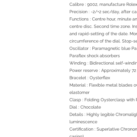
Calibre : 9002, manufacture Role
Precision : -2/+2 sec/day, after c
Functions : Centre hour, minute a
centre disc. Second time zone. In
and rapid-setting of the date. Mo
circumference of the dial. Stop-s
Oscillator : Paramagnetic blue P
Paraflex shock absorbers
Winding : Bidirectional self-windi
Power reserve : Approximately 72
Bracelet : Oysterflex
Material : Flexible metal blades
elastomer
Clasp : Folding Oysterclasp with
Dial : Chocolate
Details : Highly legible Chromalig
luminescence
Certification : Superlative Chrono
casing)