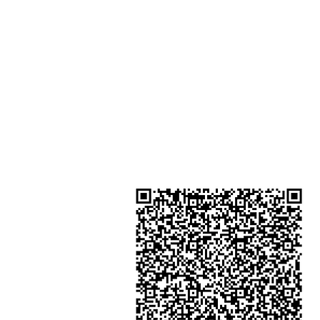
Shop 2 - 尖沙咀麼地道63號好時中
號地舖 (尖沙咀P2出口)​
Shop 3 - 深水埗深之都一樓 89-91舖
水埗D2出口)
金鐘分店
註冊號碼：B-B-23-10-01888