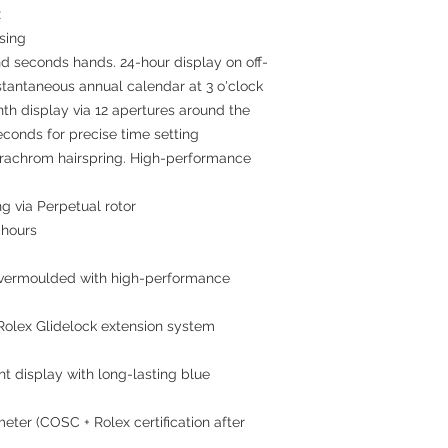
x
asing
nd seconds hands. 24-hour display on off-
stantaneous annual calendar at 3 o'clock
nth display via 12 apertures around the
econds for precise time setting
arachrom hairspring. High-performance
ng via Perpetual rotor
 hours
 overmoulded with high-performance
 Rolex Glidelock extension system
ht display with long-lasting blue
meter (COSC + Rolex certification after