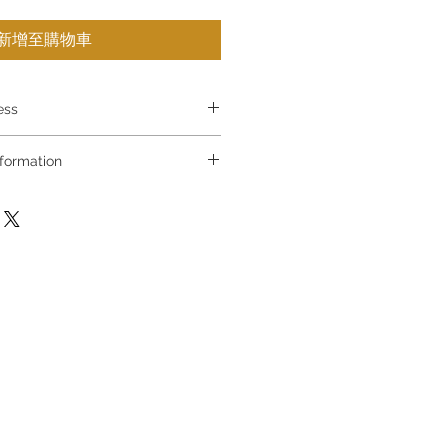
新增至購物車
ress
慤道海富中心商場一樓21號鋪 (金鐘A出口)
 Information
f The Podium Admiralty Centre
d Hong Kong
買，請聯絡店員查詢：Whatsapp
90 8880 / 6890 8882 / 6693 2188
地道63號好時中心09號地舖 (尖沙咀P2
ctuation, if you are interested in
 Floor Houston Centre No.63
t the store staff for inquiries:
 Hong Kong
 8810 / 6390 8880 / 6890 8882
都一樓 89-91舖 (深水埗D2出口)
ro Sham Shui Shum Shui Po
不設網上或電話留貨，如欲留貨需以
g
，詳情可聯絡本公司職員查詢～
not have online or phone
 goods sold. If you want to keep