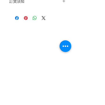
訂貨須知
21號鋪(金鐘A出口)
Shop No.21 on 1/F of The Podium
～因價格浮動，有意購買，請聯絡店員
Admiralty Centre, No.18 Harcourt
查詢：Whatsapp +852 6808 8810 /
Road
6390 8880 / 6890 8882～
Shop 2 : 深水埗深之都一樓89-91舖：
～本公司售賣之貨品不設網上或電話留
地下扶手電梯上一層轉左再轉左(深水
退款規例
私隱聲明
FAQ
貨，如欲留貨需以落訂為準，先到先
埗D2出口)
得，詳情可聯絡本公司職員查詢～
Shop 89-91, 1/F Metro Sham Shui,
Contact
Shum Shui Po, Kowloon,Hong Kong
Tel:
+852 6808 8810
/
Shop 3 : 深水埗深之都一樓 12-15舖：
+852 9188 8912
地下扶手電梯上一層轉右(深水埗D2出
WhatsApp:
+852 6808 8810
/
口)
Shop 12-15, 1/F Metro Sham Shui,
+852 9188 8912
Shum Shui Po, Kowloon,Hong Kong
Facebook: Club Watch
Email: clubwatchhk@gmail.com
門市地址：
Shop 1 - 金鐘夏慤道18號海富中心商場 一樓21號
（金鐘站A出口）
Shop 2 - 尖沙咀麼地道63號好時中心09號地舖 (尖沙