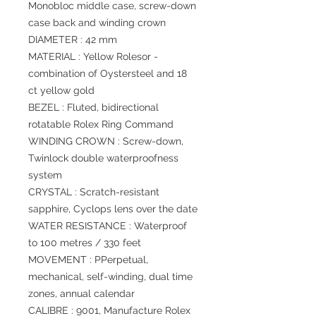
Monobloc middle case, screw-down
case back and winding crown
DIAMETER : 42 mm
MATERIAL : Yellow Rolesor -
combination of Oystersteel and 18
ct yellow gold
BEZEL : Fluted, bidirectional
rotatable Rolex Ring Command
WINDING CROWN : Screw-down,
Twinlock double waterproofness
system
CRYSTAL : Scratch-resistant
sapphire, Cyclops lens over the date
WATER RESISTANCE : Waterproof
to 100 metres / 330 feet
MOVEMENT : PPerpetual,
mechanical, self-winding, dual time
zones, annual calendar
CALIBRE : 9001, Manufacture Rolex