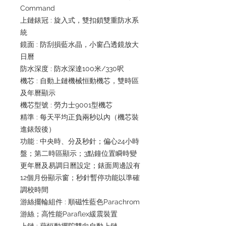
Command
上鏈錶冠 : 旋入式，雙扣鎖雙重防水系
統
鏡面 : 防刮損藍水晶，小窗凸透鏡放大
日曆
防水深度 : 防水深達100米/330呎
機芯 : 自動上鏈機械恒動機芯，雙時區
及年曆顯示
機芯型號 : 勞力士9001型機芯
精準 : 每天平均正負兩秒以內（機芯裝
進錶殼後）
功能 : 中央時、分及秒針；偏心24小時
盤；第二時區顯示；3點鐘位置瞬時變
更年曆及易調日曆設定；錶面周邊設有
12個月份顯示窗；秒針暫停功能以準確
調校時間
游絲擺輪組件 : 順磁性藍色Parachrom
游絲；高性能Paraflex緩震裝置