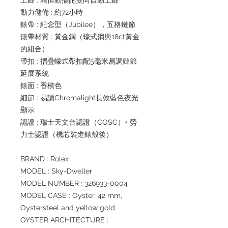
上鏈 : 藉恒動擺陀雙向自動上鏈
動力儲備 : 約72小時
錶帶 : 紀念型（Jubilee），五格鏈節
錶帶材質 : 黃金鋼（蠔式鋼與18ct黃金
的組合）
帶扣 : 摺疊蠔式帶扣配5毫米易調鏈節
延展系統
錶面 : 香檳色
細節 : 易讀Chromalight長效藍色夜光
顯示
認證 : 瑞士天文台認證（COSC）+ 勞
力士認證（機芯裝進錶殼後）
BRAND : Rolex
MODEL : Sky-Dweller
MODEL NUMBER : 326933-0004
MODEL CASE : Oyster, 42 mm,
Oystersteel and yellow gold
OYSTER ARCHITECTURE :