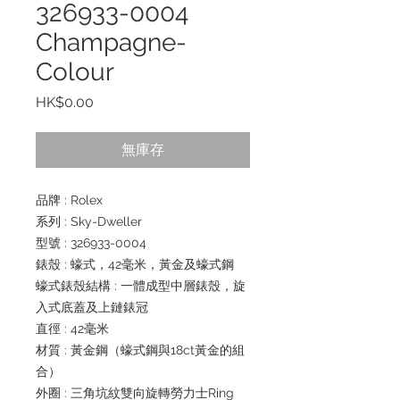
326933-0004
Champagne-
Colour
價
HK$0.00
格
無庫存
品牌 : Rolex
系列 : Sky-Dweller
型號 : 326933-0004
錶殼 : 蠔式，42毫米，黃金及蠔式鋼
蠔式錶殼結構 : 一體成型中層錶殼，旋
入式底蓋及上鏈錶冠
直徑 : 42毫米
材質 : 黃金鋼（蠔式鋼與18ct黃金的組
合）
外圈 : 三角坑紋雙向旋轉勞力士Ring