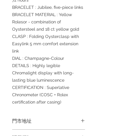
72 hours
BRACELET : Jubilee, five-piece links
BRACELET MATERIAL : Yellow
Rolesor - combination of
Oystersteel and 18 ct yellow gold
CLASP : Folding Oysterclasp with
Easylink 5 mm comfort extension
link
DIAL : Champagne-Colour
DETAILS : Highly legible
Chromalight display with long-
lasting blue luminescence
CERTIFICATION : Superlative
Chronometer (COSC + Rolex
certification after casing)
門市地址
Shop 1 : 金鐘夏慤道海富中心商場一樓