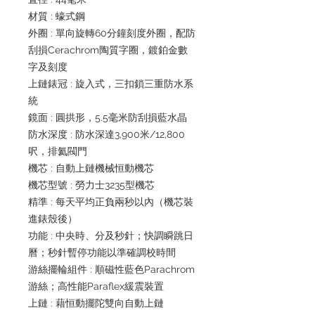
材質 : 蠔式鋼
外圈 : 單向旋轉60分鐘刻度外圈，配防
刮損Cerachrom陶質字圈，鍍鉑金數
字及刻度
上鏈錶冠 : 旋入式，三扣鎖三重防水系
統
鏡面 : 圓拱形，5.5毫米防刮損藍水晶
防水深度 : 防水深達3,900米/12,800
呎，排氦閥門
機芯 : 自動上鏈機械恒動機芯
機芯型號 : 勞力士3235型機芯
精準 : 每天平均正負兩秒以內（機芯裝
進錶殼後）
功能 : 中央時、分及秒針；快調瞬跳日
曆；秒針暫停功能以準確調校時間
游絲擺輪組件 : 順磁性藍色Parachrom
游絲；高性能Paraflex緩震裝置
上鏈 : 藉恒動擺陀雙向自動上鏈