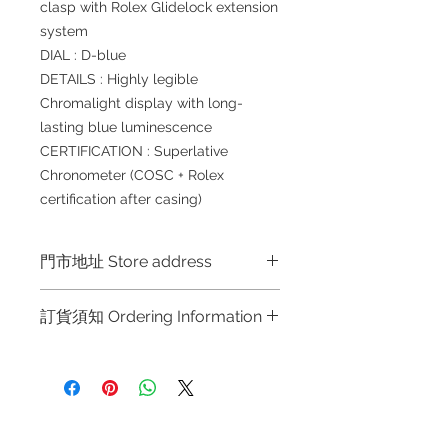
clasp with Rolex Glidelock extension
system
DIAL : D-blue
DETAILS : Highly legible
Chromalight display with long-
lasting blue luminescence
CERTIFICATION : Superlative
Chronometer (COSC + Rolex
certification after casing)
門市地址 Store address
Shop 1 : 金鐘夏慤道海富中心商場一樓
訂貨須知 Ordering Information
21號鋪 (金鐘A出口)
Shop No.21 on 1/F of The Podium
～因價格浮動，有意購買，請聯絡店員
Admiralty Centre No.18 Harcourt
查詢：Whatsapp +852 6808 8810 /
Road Hong Kong
6390 8880 / 6890 8882 / 6693 2188
～
Shop 2 : 尖沙咀麼地道63號好時中心
退款規例
私隱聲明
FAQ
～Due to the price fluctuation, if you
09號地舖 (尖沙咀P2出口)