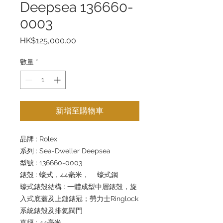
Deepsea 136660-
0003
價
HK$125,000.00
格
數量
*
新增至購物車
品牌 : Rolex
系列 : Sea-Dweller Deepsea
型號 : 136660-0003
錶殼 : 蠔式，44毫米， 蠔式鋼
蠔式錶殼結構 : 一體成型中層錶殼，旋
入式底蓋及上鏈錶冠；勞力士Ringlock
系統錶殼及排氦閥門
直徑 : 44毫米