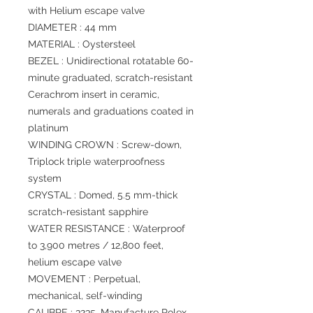
with Helium escape valve
DIAMETER : 44 mm
MATERIAL : Oystersteel
BEZEL : Unidirectional rotatable 60-
minute graduated, scratch-resistant
Cerachrom insert in ceramic,
numerals and graduations coated in
platinum
WINDING CROWN : Screw-down,
Triplock triple waterproofness
system
CRYSTAL : Domed, 5.5 mm-thick
scratch-resistant sapphire
WATER RESISTANCE : Waterproof
to 3,900 metres / 12,800 feet,
helium escape valve
MOVEMENT : Perpetual,
mechanical, self-winding
CALIBRE : 3235, Manufacture Rolex