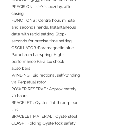
PRECISION : -2/+2 sec/day, after
casing
FUNCTIONS : Centre hour, minute
and seconds hands. Instantaneous
date with rapid setting. Stop-
seconds for precise time setting
OSCILLATOR :Paramagnetic blue
Parachrom hairspring. High-
performance Paraflex shock
absorbers
WINDING : Bidirectional self-winding
via Perpetual rotor
POWER RESERVE : Approximately
70 hours
BRACELET : Oyster, flat three-piece
link
BRACELET MATERIAL : Oystersteel
CLASP : Folding Oysterlock safety