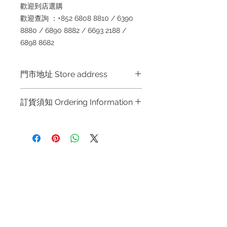
歡迎到店選購
歡迎查詢 ：+852 6808 8810 / 6390
8880 / 6890 8882 / 6693 2188 /
6898 8682
門市地址 Store address
Shop 1 : 金鐘夏慤道海富中心商場一樓
訂貨須知 Ordering Information
21號鋪 (金鐘A出口)
Shop No.21 on 1/F of The Podium
～因價格浮動，有意購買，請聯絡店員
Admiralty Centre No.18 Harcourt
查詢：Whatsapp +852 6808 8810 /
Road Hong Kong
6390 8880 / 6890 8882 / 6693 2188
～
Shop 2 : 尖沙咀麼地道63號好時中心
退款規例
私隱聲明
FAQ
～Due to the price fluctuation, if you
09號地舖 (尖沙咀P2出口)
are interested in buying, please
Unit No.9 on Ground Floor Houston
Contact
contact the store staff for inquiries:
Centre No.63 Mody Road Kowloon
Tel:
+852 6808 8810
/
WhatsApp +852 6808 8810 / 6390
Hong Kong
8880 / 6890 8882 / 6693 2188～
+852 9188 8912
WhatsApp:
+852 6808 8810
/
Shop 3 : 深水埗深之都一樓 89-91舖