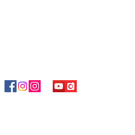
～本公司售賣之貨品不設網上或電話留
(深水埗D2出口)
+852 9188 8912
貨，如欲留貨需以落訂為準，先到先
Shop 89-91 1/F Metro Sham Shui
Facebook: Club Watch
得，詳情可聯絡本公司職員查詢～
Shum Shui Po Kowloon Hong Kong
Email: clubwatchhk@gmail.com
～Our company does not have
online or phone reservations for the
門市地址：
goods sold. If you want to keep the
Shop 1 - 金鐘夏慤道18號海富中心商場 一樓21號
goods, you need to order on a first-
（金鐘站A出口）
come-first-served basis. For details,
please contact our staff for inquiries
Shop 2 - 尖沙咀麼地道63號好時中心09號地舖 (尖沙
～
咀P2出口)​
Shop 3 - 深水埗深之都一樓 89-91舖 (深水埗D2出口)