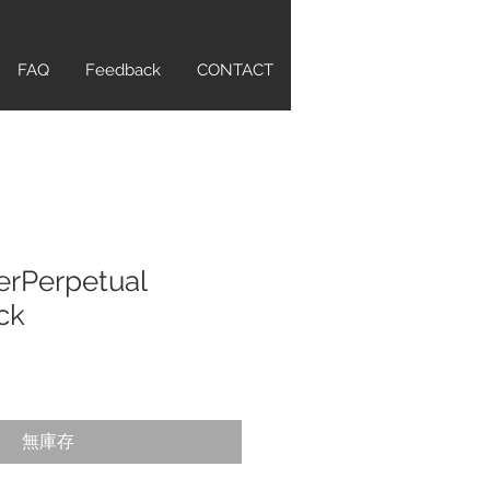
FAQ
Feedback
CONTACT
erPerpetual
ck
無庫存