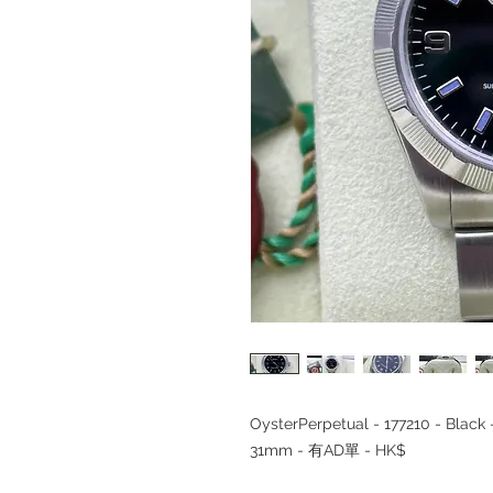
OysterPerpetual - 177210 - Bla
31mm - 有AD單 - HK$