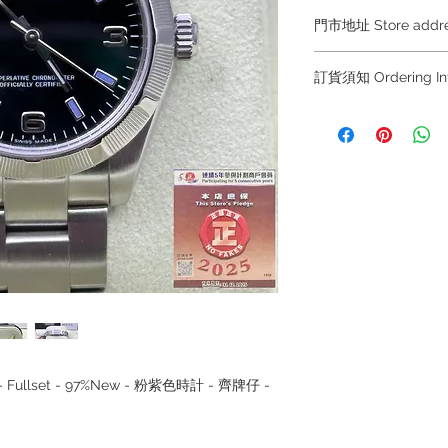
門市地址 Store add
訂貨須知 Ordering
Shop 1 : 金鐘夏
Shop No.21 on 1/F o
～因價格浮動，有意購
No.18 Harcourt Roa
+852 6808 8810 / 63
～
Shop 2 : 尖沙咀麼
～Due to the price flu
出口)
buying, please contac
Unit No.9 on Ground
WhatsApp +852 6808
Mody Road Kowloon
/ 6693 2188～
～本公司售賣之貨品
Shop 3 : 深水埗深之
落訂為準，先到先得
Shop 89-91 1/F Met
～Our company does 
Kowloon Hong Kon
reservations for the
the goods, you need 
served basis. For det
ck - Fullset - 97%New - 粉紫色時計 - 齊牌仔 -
inquiries～