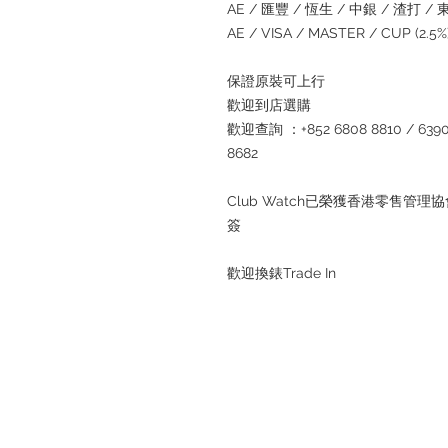
AE / 匯豐 / 恆生 / 中銀 / 渣打 / 東亞
AE / VISA / MASTER / CUP (2.
保證原裝可上行
歡迎到店選購
歡迎查詢 ：+852 6808 8810 / 6390 8
8682
Club Watch已榮獲香港零售
簽
歡迎換錶Trade In
退款規例