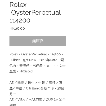
Rolex
OysterPerpetual
114200
價
HK$0.00
格
無庫存
Rolex - OysterPerpetual - 114200 -
Fullset - 97%New - 2018年Date - 紫
色面 - 齊牌仔 - 已停產 - 34mm - 女士
至愛 - HK$sold
AE /
匯豐
/
恆生
/
中銀
/
渣打
/
東
亞
/
中信
/ Citi Bank
分期
***$ x 36
個
月
***
AE / VISA / MASTER / CUP (2.5%)
手
續
費