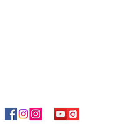
Centre No.63 Mody Road Kowloon
Tel:
+852 6808 8810
/
contact the store staff for inquiries:
Hong Kong
WhatsApp +852 6808 8810 / 6390
+852 9188 8912
8880 / 6890 8882 / 6693 2188
～
WhatsApp:
+852 6808 8810
/
Shop 3 :
深水埗深之都一樓
89-91
舖
(
深水埗
D2
+852 9188 8912
出口
)
～本公司售賣之貨品不設網上或電話留
Shop 89-91 1/F Metro Sham Shui
Facebook: Club Watch
貨，如欲留貨需以落訂為準，先到先
Shum Shui Po Kowloon Hong Kong
Email: clubwatchhk@gmail.com
得，詳情可聯絡本公司職員查詢～
～
Our company does not have
門市地址：
online or phone reservations for the
Shop 1 - 金鐘夏慤道18號海富中心商場 一樓21號
goods sold. If you want to keep the
（金鐘站A出口）
goods, you need to order on a first-
come-first-served basis. For details,
Shop 2 - 尖沙咀麼地道63號好時中心09號地舖 (尖沙
please contact our staff for inquiries
咀P2出口)​
～
Shop 3 - 深水埗深之都一樓 89-91舖 (深水埗D2出口)