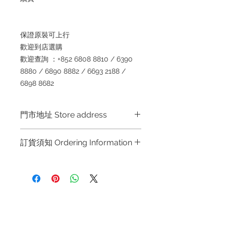
保證原裝可上
行
歡迎到店選
購
歡迎查詢
：
+852 6808 8810 / 6390
8880 / 6890 8882 / 6693 2188 /
6898 8682
門市地址 Store address
Shop 1 :
金鐘夏慤道海富中心商場一樓
訂貨須知 Ordering Information
21
號鋪
(
金鐘
A
出口
)
Shop No.21 on 1/F of The Podium
～因價格浮動，有意購買，請聯絡店員
Admiralty Centre No.18 Harcourt
查詢：
Whatsapp +852 6808 8810 /
Road Hong Kong
6390 8880 / 6890 8882 / 6693 2188
～
Shop 2 :
尖沙咀麼地道
63
號好時中心
退款規例
私隱聲明
FAQ
09
號地舖
(
尖沙咀
P2
出口
)
～
Due to the price fluctuation, if you
Unit No.9 on Ground Floor Houston
Contact
are interested in buying, please