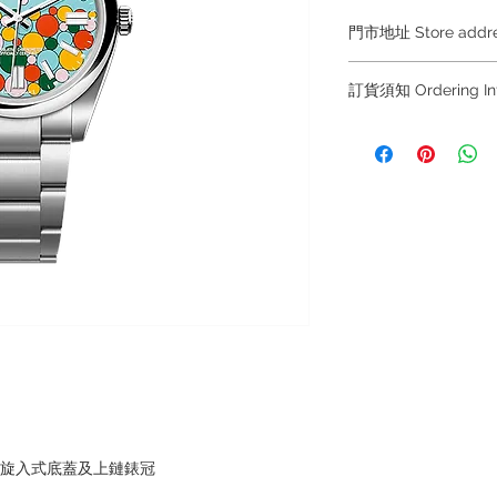
門市地址 Store add
Shop 1 : 金鐘夏
訂貨須知 Ordering
Shop No.21 on 1/F o
No.18 Harcourt Roa
～因價格浮動，有意購
+852 6808 8810 / 63
Shop 2 : 尖沙咀麼
～
出口)
～Due to the price flu
Unit No.9 on Ground
buying, please contac
Mody Road Kowloon
WhatsApp +852 6808
/ 6693 2188～
Shop 3 : 深水埗深之
Shop 89-91 1/F Met
～本公司售賣之貨品
Kowloon Hong Kon
落訂為準，先到先得
～Our company does 
reservations for the
the goods, you need 
served basis. For det
inquiries～
，旋入式底蓋及上鏈錶冠