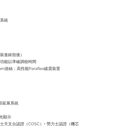
水系統
芯裝進錶殼後）
停功能以準確調校時間
om游絲；高性能Paraflex緩震裝置
鏈節延展系統
夜光顯示
瑞士天文台認證（COSC）+ 勞力士認證（機芯