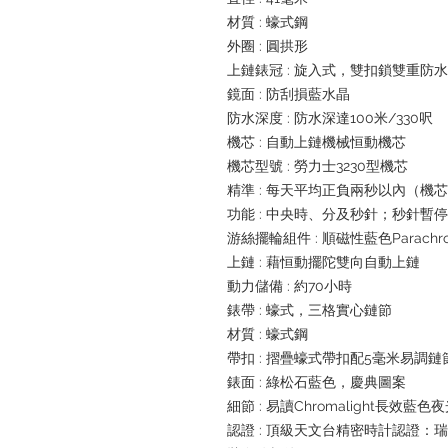
材質 : 蠔式鋼
外圈 : 圓拱形
上鏈錶冠 : 旋入式，雙扣鎖雙重防
鏡面 : 防刮損藍水晶
防水深度 : 防水深達100米/330呎
機芯 : 自動上鏈機械恒動機芯
機芯型號 : 勞力士3230型機芯
精準 : 每天平均正負兩秒以內（機
功能 : 中央時、分及秒針；秒針暫
游絲擺輪組件 : 順磁性藍色Parachr
上鏈 : 藉恒動擺陀雙向自動上鏈
動力儲備 : 約70小時
錶帶 : 蠔式，三格實心鏈節
材質 : 蠔式鋼
帶扣 : 摺疊蠔式帶扣配5毫米易調
錶面 : 綠松石藍色，慶典圖案
細節 : 易讀Chromalight長效藍色
認證 : 頂級天文台精密時計認證：