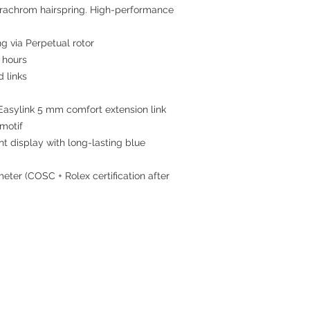
arachrom hairspring. High-performance
ng via Perpetual rotor
 hours
d links
Easylink 5 mm comfort extension link
 motif
ht display with long-lasting blue
meter (COSC + Rolex certification after
Contact
Tel: +852 6808 8810 /