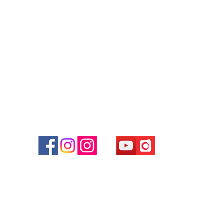
+852 9188 8912
WhatsApp:
+852 6808 8810
/
+852 9188 8912
Facebook: Club Watch
Email: clubwatchhk@gmail.com
商場
心09
 (深