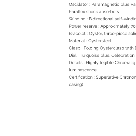
Oscillator : Paramagnetic blue P
Paraflex shock absorbers
Winding : Bidirectional self-windi
Power reserve : Approximately 70
Bracelet : Oyster, three-piece soli
Material : Oystersteel
Clasp : Folding Oysterclasp with 
Dial : Turquoise blue, Celebration
Details : Highly legible Chromalig
luminescence
Certification : Superlative Chrono
casing)
退款規例