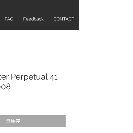
FAQ
Feedback
CONTACT
er Perpetual 41
008
無庫存