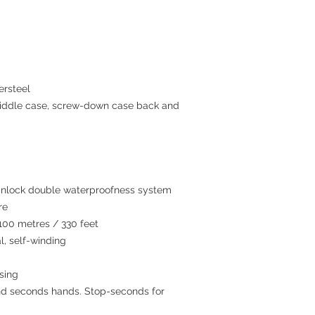
ersteel
middle case, screw-down case back and
inlock double waterproofness system
re
100 metres / 330 feet
, self-winding
asing
and seconds hands. Stop-seconds for