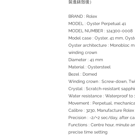
裝進錶殼後）
BRAND : Rolex
MODEL : Oyster Perpetual 41
MODEL NUMBER : 124300-0008
Model case : Oyster, 41 mm, Oyst
Oyster architecture : Monobloc 
winding crown
Diameter : 41 mm
Material : Oystersteel
Bezel : Domed
Winding crown : Screw-down, Tw
Crystal : Scratch-resistant sapphi
Water resistance : Waterproof to 
Movement : Perpetual, mechanical
Calibre : 3230, Manufacture Rolex
Precision : -2/+2 sec/day, after c
Functions : Centre hour, minute 
precise time setting