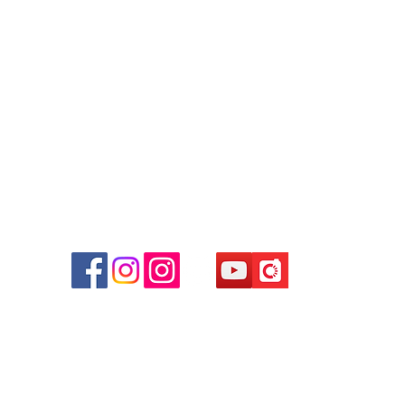
+852 9188 8912
WhatsApp:
+852 6808 8810
/
+852 9188 8912
Facebook: Club Watch
Email: clubwatchhk@gmail.com
商場
心09
 (深