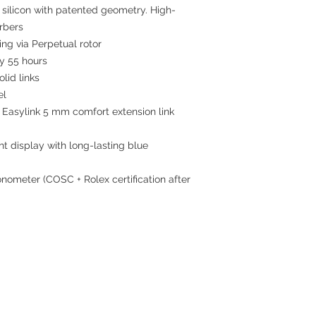
 silicon with patented geometry. High-
rbers
ing via Perpetual rotor
 55 hours
lid links
el
 Easylink 5 mm comfort extension link
ht display with long-lasting blue
nometer (COSC + Rolex certification after
Contact
Tel: +852 6808 8810 /