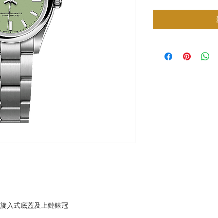
，旋入式底蓋及上鏈錶冠