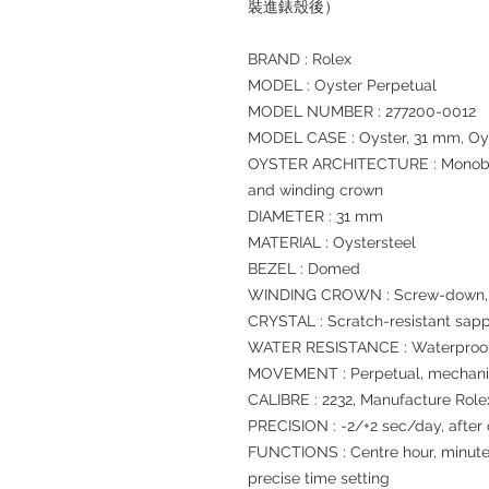
裝進錶殼後）
BRAND : Rolex
MODEL : Oyster Perpetual
MODEL NUMBER : 277200-0012
MODEL CASE : Oyster, 31 mm, Oys
OYSTER ARCHITECTURE : Monoblo
and winding crown
DIAMETER : 31 mm
MATERIAL : Oystersteel
BEZEL : Domed
WINDING CROWN : Screw-down, T
CRYSTAL : Scratch-resistant sapp
WATER RESISTANCE : Waterproof 
MOVEMENT : Perpetual, mechanic
CALIBRE : 2232, Manufacture Role
PRECISION : -2/+2 sec/day, after
FUNCTIONS : Centre hour, minute
precise time setting