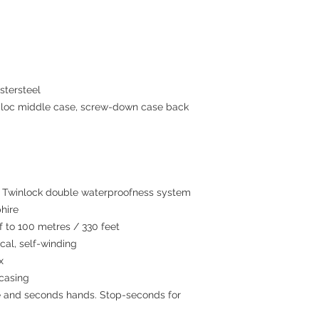
tersteel
c middle case, screw-down case back
winlock double waterproofness system
hire
to 100 metres / 330 feet
al, self-winding
x
 casing
 and seconds hands. Stop-seconds for