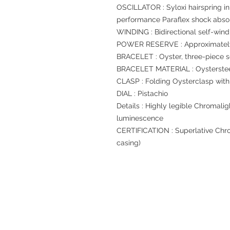
OSCILLATOR : Syloxi hairspring in
performance Paraflex shock abso
WINDING : Bidirectional self-wind
POWER RESERVE : Approximately
BRACELET : Oyster, three-piece so
BRACELET MATERIAL : Oysterste
CLASP : Folding Oysterclasp with
DIAL : Pistachio
Details : Highly legible Chromalig
luminescence
CERTIFICATION : Superlative Chro
casing)
退款規例