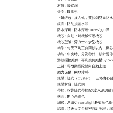
材質 : 蠔式鋼
外圈 : 圓拱形
上鏈錶冠 : 旋入式，雙扣鎖雙重防
鏡面 : 防刮損藍水晶
防水深度 : 防水深達100米/330呎
機芯 : 自動上鏈機械恒動機芯
機芯型號 : 勞力士2232型機芯
精準 : 每天平均正負兩秒以內（機
功能 : 中央時、分及秒針；秒針暫
游絲擺輪組件 : 專利幾何結構Sylox
上鏈 : 藉恒動擺陀雙向自動上鏈
動力儲備 : 約55小時
錶帶 : 蠔式（Oyster），三格實心
錶帶材質 : 蠔式鋼
帶扣 : 摺疊蠔式帶扣配5毫米易調
錶面 : 開心果綠色
細節 : 易讀Chromalight長效藍色
認證 : 頂級天文台精密時計認證：