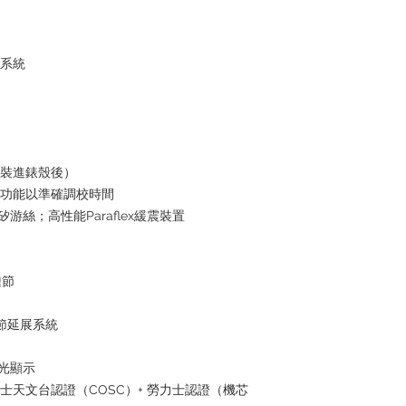
水系統
芯裝進錶殼後）
停功能以準確調校時間
i矽游絲；高性能Paraflex緩震裝置
鏈節
鏈節延展系統
夜光顯示
瑞士天文台認證（COSC）+ 勞力士認證（機芯