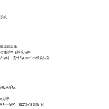
水系統
芯裝進錶殼後）
停功能以準確調校時間
i矽游絲；高性能Paraflex緩震裝置
鏈節延展系統
夜光顯示
+ 勞力士認證（機芯裝進錶殼後）