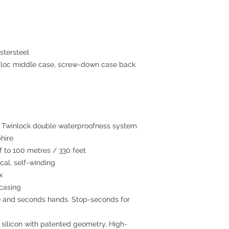
tersteel
c middle case, screw-down case back
winlock double waterproofness system
hire
to 100 metres / 330 feet
al, self-winding
x
 casing
 and seconds hands. Stop-seconds for
 silicon with patented geometry. High-