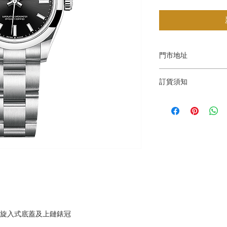
門市地址
Shop 1 : 金鐘夏
訂貨須知
Shop No.21 on 1/F o
No.18 Harcourt Roa
～因價格浮動，有意購
Shop 2 : 深水埗
+852 6808 8810 / 6
層轉左再轉左(深水埗D
～本公司售賣之貨品
Shop 89-91, 1/F Met
落訂為準，先到先得
Kowloon,Hong Kong
Shop 3 : 深水埗
層轉右(深水埗D2出口
Shop 12-15, 1/F Met
Kowloon,Hong Kong
，旋入式底蓋及上鏈錶冠