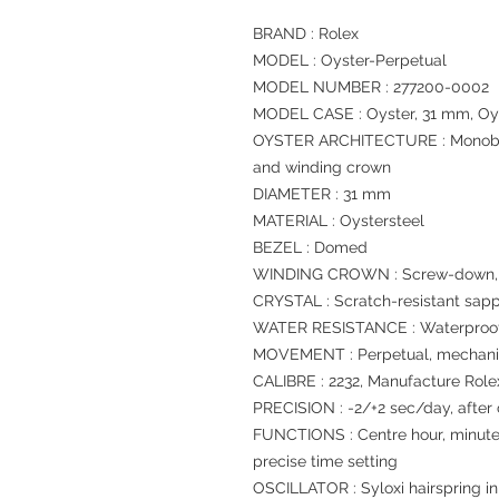
BRAND : Rolex
MODEL : Oyster-Perpetual
MODEL NUMBER : 277200-0002
MODEL CASE : Oyster, 31 mm, Oys
OYSTER ARCHITECTURE : Monoblo
and winding crown
DIAMETER : 31 mm
MATERIAL : Oystersteel
BEZEL : Domed
WINDING CROWN : Screw-down, T
CRYSTAL : Scratch-resistant sapp
WATER RESISTANCE : Waterproof 
MOVEMENT : Perpetual, mechanic
CALIBRE : 2232, Manufacture Role
PRECISION : -2/+2 sec/day, after
FUNCTIONS : Centre hour, minute
precise time setting
OSCILLATOR : Syloxi hairspring in