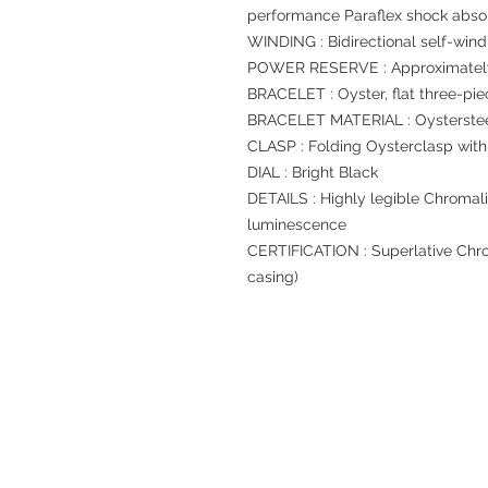
performance Paraflex shock abso
WINDING : Bidirectional self-wind
POWER RESERVE : Approximately
BRACELET : Oyster, flat three-pie
BRACELET MATERIAL : Oysterste
CLASP : Folding Oysterclasp with
DIAL : Bright Black
DETAILS : Highly legible Chromali
luminescence
CERTIFICATION : Superlative Chro
casing)
退款規例
私隱聲明