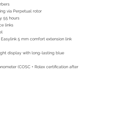
rbers
ing via Perpetual rotor
 55 hours
ce links
el
 Easylink 5 mm comfort extension link
ght display with long-lasting blue
nometer (COSC + Rolex certification after
Contact
Tel: +852 6808 8810 /
+852 9188 8912