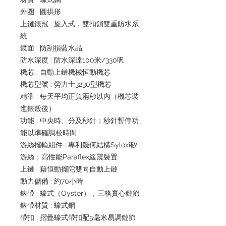
外圈 : 圓拱形
上鏈錶冠 : 旋入式，雙扣鎖雙重防水系
統
鏡面 : 防刮損藍水晶
防水深度 : 防水深達100米/330呎
機芯 : 自動上鏈機械恒動機芯
機芯型號 : 勞力士3230型機芯
精準 : 每天平均正負兩秒以內（機芯裝
進錶殼後）
功能 : 中央時、分及秒針；秒針暫停功
能以準確調校時間
游絲擺輪組件 : 專利幾何結構Syloxi矽
游絲；高性能Paraflex緩震裝置
上鏈 : 藉恒動擺陀雙向自動上鏈
動力儲備 : 約70小時
錶帶 : 蠔式（Oyster），三格實心鏈節
錶帶材質 : 蠔式鋼
帶扣 : 摺疊蠔式帶扣配5毫米易調鏈節