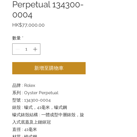
Perpetual 134300-
0004
價
HK$77,000.00
格
數量
*
新增至購物車
品牌 : Rolex
系列 : Oyster Perpetual
型號 : 134300-0004
錶殼 : 蠔式，41毫米，蠔式鋼
蠔式錶殼結構 : 一體成型中層錶殼，旋
入式底蓋及上鏈錶冠
直徑 : 41毫米
材質 : 蠔式鋼