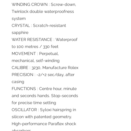
WINDING CROWN : Screw-down,
Twinlock double waterproofness
system
CRYSTAL : Scratch-resistant
sapphire
WATER RESISTANCE : Waterproof
to 100 metres / 330 feet
MOVEMENT : Perpetual,
mechanical, self-winding
CALIBRE : 3230, Manufacture Rolex
PRECISION : -2/+2 sec/day, after
casing
FUNCTIONS : Centre hour, minute
and seconds hands. Stop-seconds
for precise time setting
OSCILLATOR : Syloxi hairspring in
silicon with patented geometry.
High-performance Paraflex shock
absorbers