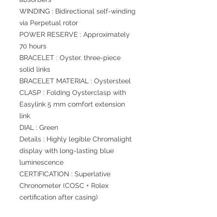
WINDING : Bidirectional self-winding
via Perpetual rotor
POWER RESERVE : Approximately
70 hours
BRACELET : Oyster, three-piece
solid links
BRACELET MATERIAL : Oystersteel
CLASP : Folding Oysterclasp with
Easylink 5 mm comfort extension
link
DIAL : Green
Details : Highly legible Chromalight
display with long-lasting blue
luminescence
CERTIFICATION : Superlative
Chronometer (COSC + Rolex
certification after casing)