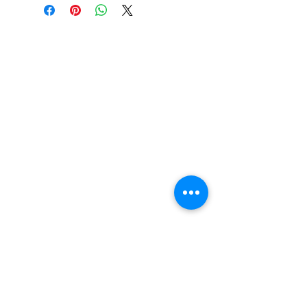
退款規例
私隱聲明
FAQ
Contact
Tel:
+852 6808 8810
/
+852 9188 8912
WhatsApp:
+852 6808 8810
/
+852 9188 8912
Facebook: Club Watch
Email: clubwatchhk@gmail.com
門市地址：
Shop 1 - 金鐘夏慤道18號海富中心商場 一樓21號
（金鐘站A出口）
Shop 2 - 尖沙咀麼地道63號好時中心09號地舖 (尖沙
咀P2出口)​
Shop 3 - 深水埗深之都一樓 89-91舖 (深水埗D2出口)