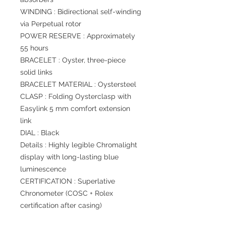
WINDING : Bidirectional self-winding
via Perpetual rotor
POWER RESERVE : Approximately
55 hours
BRACELET : Oyster, three-piece
solid links
BRACELET MATERIAL : Oystersteel
CLASP : Folding Oysterclasp with
Easylink 5 mm comfort extension
link
DIAL : Black
Details : Highly legible Chromalight
display with long-lasting blue
luminescence
CERTIFICATION : Superlative
Chronometer (COSC + Rolex
certification after casing)