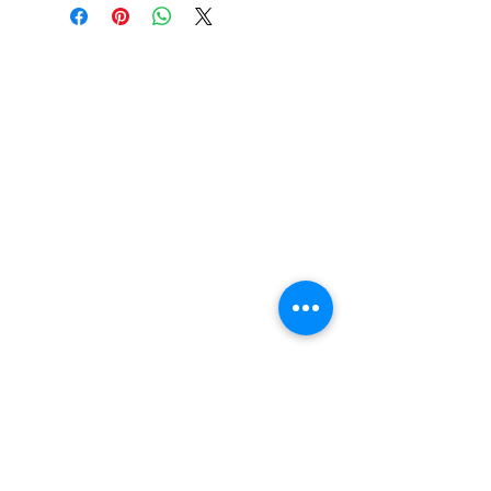
退款規例
私隱聲明
FAQ
Contact
Tel:
+852 6808 8810
/
+852 9188 8912
WhatsApp:
+852 6808 8810
/
+852 9188 8912
Facebook: Club Watch
Email: clubwatchhk@gmail.com
門市地址：
Shop 1 - 金鐘夏慤道18號海富中心商場 一樓21號
（金鐘站A出口）
Shop 2 - 尖沙咀麼地道63號好時中心09號地舖 (尖沙
咀P2出口)​
Shop 3 - 深水埗深之都一樓 89-91舖 (深水埗D2出口)