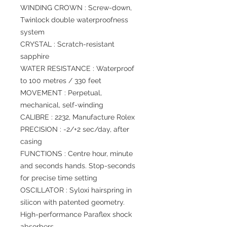
WINDING CROWN : Screw-down,
Twinlock double waterproofness
system
CRYSTAL : Scratch-resistant
sapphire
WATER RESISTANCE : Waterproof
to 100 metres / 330 feet
MOVEMENT : Perpetual,
mechanical, self-winding
CALIBRE : 2232, Manufacture Rolex
PRECISION : -2/+2 sec/day, after
casing
FUNCTIONS : Centre hour, minute
and seconds hands. Stop-seconds
for precise time setting
OSCILLATOR : Syloxi hairspring in
silicon with patented geometry.
High-performance Paraflex shock
absorbers