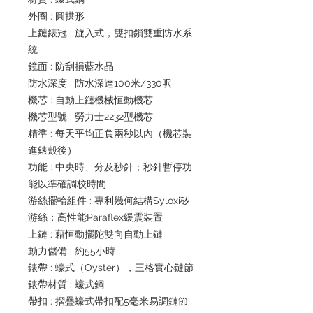
外圈 : 圓拱形
上鏈錶冠 : 旋入式，雙扣鎖雙重防水系
統
鏡面 : 防刮損藍水晶
防水深度 : 防水深達100米/330呎
機芯 : 自動上鏈機械恒動機芯
機芯型號 : 勞力士2232型機芯
精準 : 每天平均正負兩秒以內（機芯裝
進錶殼後）
功能 : 中央時、分及秒針；秒針暫停功
能以準確調校時間
游絲擺輪組件 : 專利幾何結構Syloxi矽
游絲；高性能Paraflex緩震裝置
上鏈 : 藉恒動擺陀雙向自動上鏈
動力儲備 : 約55小時
錶帶 : 蠔式（Oyster），三格實心鏈節
錶帶材質 : 蠔式鋼
帶扣 : 摺疊蠔式帶扣配5毫米易調鏈節