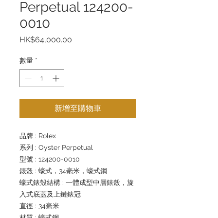
Perpetual 124200-
0010
價
HK$64,000.00
格
數量
*
新增至購物車
品牌 : Rolex
系列 : Oyster Perpetual
型號 : 124200-0010
錶殼 : 蠔式，34毫米，蠔式鋼
蠔式錶殼結構 : 一體成型中層錶殼，旋
入式底蓋及上鏈錶冠
直徑 : 34毫米
材質 : 蠔式鋼