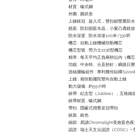
材質 : 蠔式鋼
外圈 : 圓拱形
上鏈錶冠 : 旋入式，雙扣鎖雙重防
鏡面 : 防刮損藍水晶，小窗凸透鏡
防水深度 : 防水深達100米/330呎
機芯 : 自動上鏈機械恒動機芯
機芯型號 : 勞力士2236型機芯
精準 : 每天平均正負兩秒以內（機
功能 : 中央時、分及秒針；瞬跳
游絲擺輪組件 : 專利幾何結構Sylox
上鏈 : 藉恒動擺陀雙向自動上鏈
動力儲備 : 約55小時
錶帶 : 紀念型（Jubilee），五格鏈
錶帶材質 : 蠔式鋼
帶扣 : 隱蔽式摺疊皇冠帶扣
錶面 : 銀色
細節 : 易讀Chromalight長效藍色
認證 : 瑞士天文台認證（COSC）