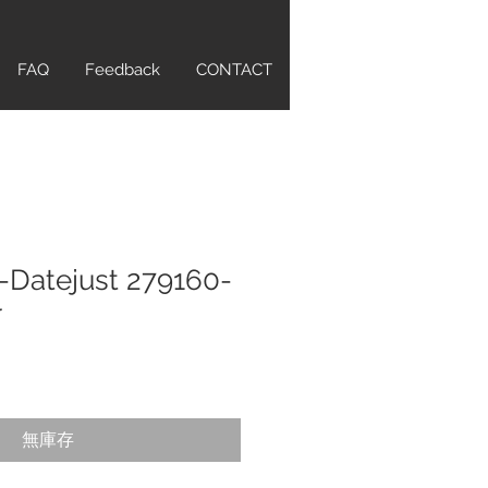
FAQ
Feedback
CONTACT
-Datejust 279160-
r
無庫存