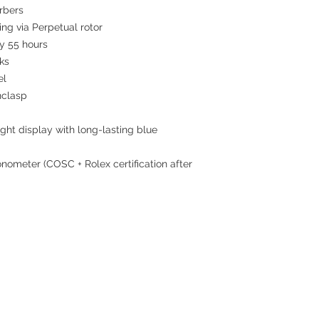
rbers
ing via Perpetual rotor
 55 hours
ks
el
nclasp
ght display with long-lasting blue
nometer (COSC + Rolex certification after
Contact
Tel: +852 6808 8810 /
+852 9188 8912