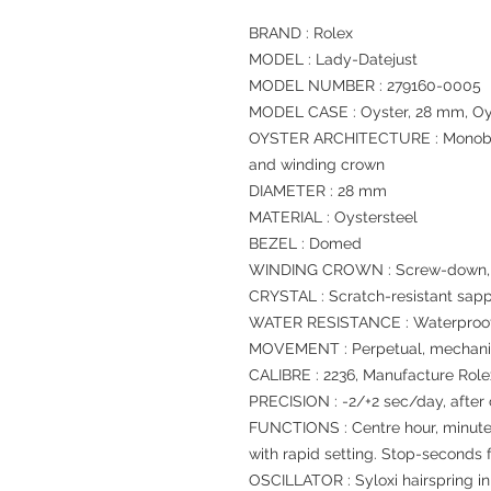
BRAND : Rolex
MODEL : Lady-Datejust
MODEL NUMBER : 279160-0005
MODEL CASE : Oyster, 28 mm, Oy
OYSTER ARCHITECTURE : Monoblo
and winding crown
DIAMETER : 28 mm
MATERIAL : Oystersteel
BEZEL : Domed
WINDING CROWN : Screw-down, T
CRYSTAL : Scratch-resistant sapp
WATER RESISTANCE : Waterproof 
MOVEMENT : Perpetual, mechanic
CALIBRE : 2236, Manufacture Role
PRECISION : -2/+2 sec/day, after
FUNCTIONS : Centre hour, minute
with rapid setting. Stop-seconds f
OSCILLATOR : Syloxi hairspring in