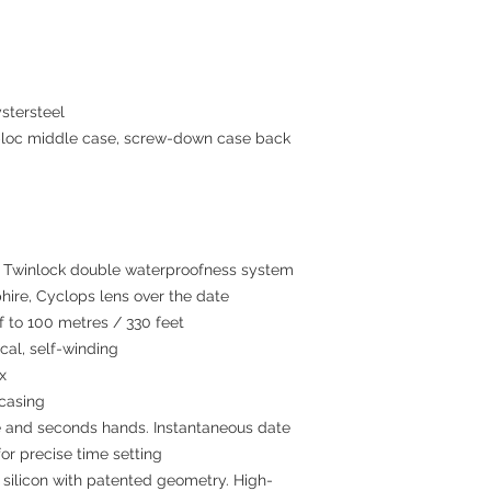
stersteel
c middle case, screw-down case back
winlock double waterproofness system
hire, Cyclops lens over the date
to 100 metres / 330 feet
al, self-winding
x
 casing
 and seconds hands. Instantaneous date
or precise time setting
 silicon with patented geometry. High-