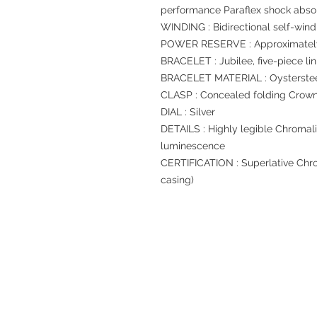
performance Paraflex shock abso
WINDING : Bidirectional self-wind
POWER RESERVE : Approximately
BRACELET : Jubilee, five-piece lin
BRACELET MATERIAL : Oysterste
CLASP : Concealed folding Crow
DIAL : Silver
DETAILS : Highly legible Chromali
luminescence
CERTIFICATION : Superlative Chro
casing)
退款規例
私隱聲明