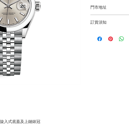
門市地址
Shop 1 : 金鐘夏
訂貨須知
Shop 1 : Shop No.21
Centre, No.18 Harco
～因價格浮動，有意購
(Exit A of Admiralty 
+852 6808 8810 / 6
Shop 2 : 深水埗
～本公司售賣之貨品
層轉左再轉左(深水埗D
落訂為準，先到先得
Shop 2 : Shop No.89
Shui Po, Kowloon, H
Po Station)​
Shop 3 : 深水埗
層轉右(深水埗D2出口
Shop 3 : Shop No.13
Shui Po, Kowloon, H
Po Station )
，旋入式底蓋及上鏈錶冠