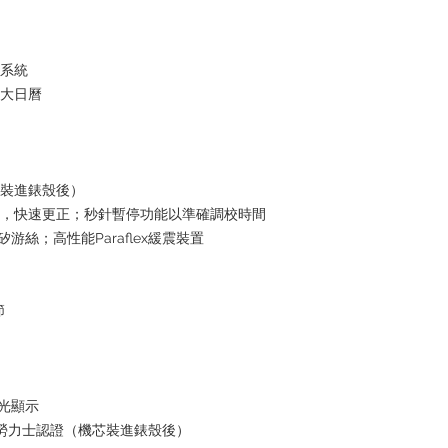
水系統
放大日曆
芯裝進錶殼後）
日曆，快速更正；秒針暫停功能以準確調校時間
i矽游絲；高性能Paraflex緩震裝置
節
夜光顯示
+ 勞力士認證（機芯裝進錶殼後）