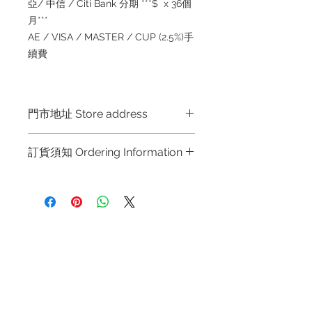
亞/ 中信 / Citi Bank 分期 ***$ x 36個
月***
AE / VISA / MASTER / CUP (2.5%)手
續費
門市地址 Store address
Shop 1 :
金鐘夏慤道海富中心商場一樓
訂貨須知 Ordering Information
21
號鋪
(
金鐘
A
出口
)
Shop No.21 on 1/F of The Podium
～因價格浮動，有意購買，請聯絡店員
Admiralty Centre No.18 Harcourt
查詢：
Whatsapp +852 6808 8810 /
Road Hong Kong
6390 8880 / 6890 8882 / 6693 2188
～
Shop 2 :
尖沙咀麼地道
63
號好時中心
退款規例
私隱聲明
FAQ
09
號地舖
(
尖沙咀
P2
出口
)
～
Due to the price fluctuation, if you
Unit No.9 on Ground Floor Houston
Contact
are interested in buying, please
Centre No.63 Mody Road Kowloon
Tel:
+852 6808 8810
/
contact the store staff for inquiries:
Hong Kong
WhatsApp +852 6808 8810 / 6390
+852 9188 8912
8880 / 6890 8882 / 6693 2188
～