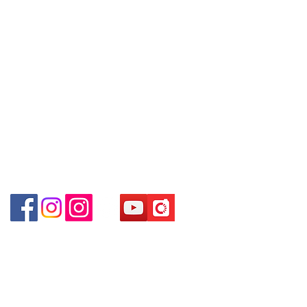
WhatsApp:
+852 6808 8810
/
Shop 3 :
深水埗深之都一樓
89-91
舖
(
深水埗
D2
+852 9188 8912
出口
)
～本公司售賣之貨品不設網上或電話留
Shop 89-91 1/F Metro Sham Shui
Facebook: Club Watch
貨，如欲留貨需以落訂為準，先到先
Shum Shui Po Kowloon Hong Kong
Email: clubwatchhk@gmail.com
得，詳情可聯絡本公司職員查詢～
門市地址：
～
Our company does not have
Shop 1 - 金鐘夏慤道18號海富中心商場 一樓21號
online or phone reservations for the
（金鐘站A出口）
goods sold. If you want to keep the
goods, you need to order on a first-
Shop 2 - 尖沙咀麼地道63號好時中心09號地舖 (尖沙
come-first-served basis. For details,
咀P2出口)​
please contact our staff for inquiries
～
Shop 3 - 深水埗深之都一樓 89-91舖 (深水埗D2出口)