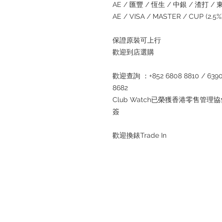
AE / 匯豐 / 恆生 / 中銀 / 渣打 / 東亞
AE / VISA / MASTER / CUP (2.
保證原裝可上行
歡迎到店選購
歡迎查詢 ：+852 6808 8810 / 6390 8
8682
Club Watch已榮獲香港零售
簽
歡迎換錶Trade In
退款規例