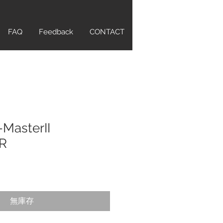
FAQ
Feedback
CONTACT
MasterII
R
無庫存