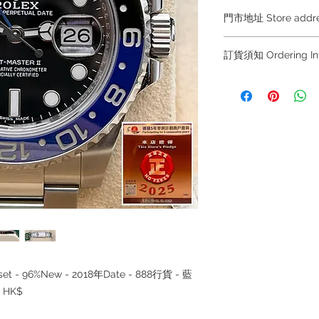
門市地址 Store add
Hong Kong Sho
訂貨須知 Ordering
(金鐘A出口)
Shop No.21 on 1/F o
～因價格浮動，有意購
No.18 Harcourt Roa
+852 6808 8810 / 63
～
Shop 2 : 尖沙咀麼
出口)
～Due to the price flu
Unit No.9 on Ground
buying, please contac
Mody Road Kowloon
WhatsApp +852 6808
/ 6693 2188～
Shop 3 : 深水埗深之
Shop 89-91 1/F Met
～本公司售賣之貨品
Kowloon
落訂為準，先到先得
～Our company does 
llset - 96%New - 2018年Date - 888行貨 - 藍
reservations for the
the goods, you need 
 HK$
served basis. For det