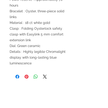
hours
Bracelet : Oyster, three-piece solid
links
Material : 18 ct white gold
Clasp : Folding Oysterlock safety
clasp with Easylink 5 mm comfort
extension link
Dial :Green ceramic
Details : Highly legible Chromalight
display with long-lasting blue
luminescence
退款規例
私隱聲明
FAQ
Contact
Tel:
+852 6808 8810
/