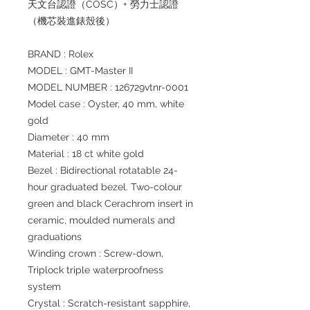
天文台認證（COSC）+ 勞力士認證
（機芯裝進錶殼後）
BRAND : Rolex
MODEL : GMT-Master II
MODEL NUMBER : 126729vtnr-0001
Model case : Oyster, 40 mm, white
gold
Diameter : 40 mm
Material : 18 ct white gold
Bezel : Bidirectional rotatable 24-
hour graduated bezel. Two-colour
green and black Cerachrom insert in
ceramic, moulded numerals and
graduations
Winding crown : Screw-down,
Triplock triple waterproofness
system
Crystal : Scratch-resistant sapphire,