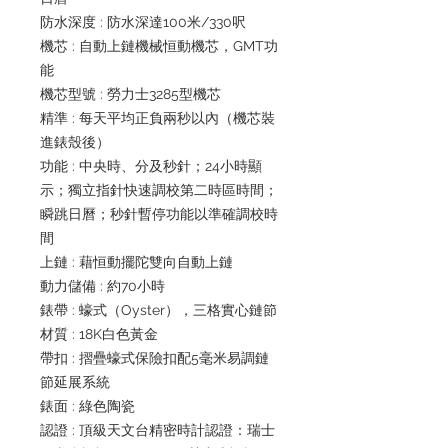
防水深度 : 防水深達100米/330呎
機芯 : 自動上鏈機械恒動機芯，GMT功
能
機芯型號 : 勞力士3285型機芯
精準 : 每天平均正負兩秒以內（機芯裝
進錶殼後）
功能 : 中央時、分及秒針；24小時顯
示；獨立指針快速調校第二時區時間；
瞬跳日曆；秒針暫停功能以準確調校時
間
上鏈 : 藉恒動擺陀雙向自動上鏈
動力儲備 : 約70小時
錶帶 : 蠔式（Oyster），三格實心鏈節
材質 : 18K白色黃金
帶扣 : 摺疊蠔式保險扣配5毫米易調鏈
節延展系統
錶面 : 綠色陶瓷
認證 : 頂級天文台精密時計認證：瑞士