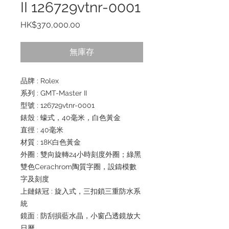
II 126729vtnr-0001
價
HK$370,000.00
格
無庫存
品牌 : Rolex
系列 : GMT-Master II
型號 : 126729vtnr-0001
錶殼 : 蠔式，40毫米，白色黃金
直徑 : 40毫米
材質 : 18K白色黃金
外圈 : 雙向旋轉24小時刻度外圈；綠黑
雙色Cerachrom陶質字圈，設鑄模數
字及刻度
上鏈錶冠 : 旋入式，三扣鎖三重防水系
統
鏡面 : 防刮損藍水晶，小窗凸透鏡放大
日曆