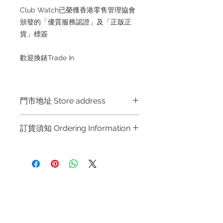
Club Watch已榮獲香港零售管理協會
頒發的「優質服務認證」及「正版正
貨」標簽
歡迎換錶Trade In
門市地址 Store address
Hong Kong Shop 1 : 金鐘夏慤道海富
訂貨須知 Ordering Information
中心商場一樓21號鋪 (金鐘A出口)
Shop No.21 on 1/F of The Podium
～因價格浮動，有意購買，請聯絡店員
Admiralty Centre No.18 Harcourt
查詢：Whatsapp +852 6808 8810 /
Road Hong Kong
6390 8880 / 6890 8882 / 6693 2188
～
Shop 2 : 尖沙咀麼地道63號好時中心
退款規例
私隱聲明
FAQ
09號地舖 (尖沙咀P2出口)
～Due to the price fluctuation, if you
Unit No.9 on Ground Floor Houston
Contact
are interested in buying, please
Centre No.63 Mody Road Kowloon
Tel:
+852 6808 8810
/
contact the store staff for inquiries: