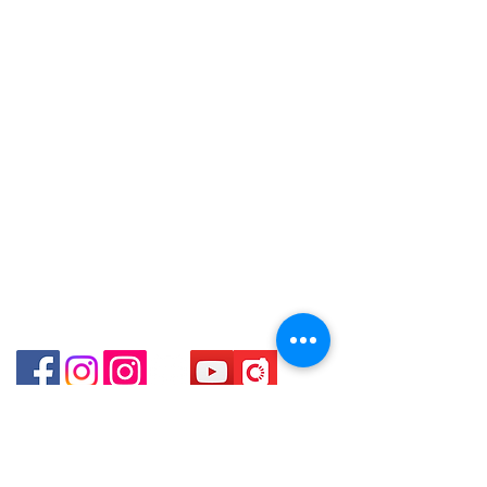
Hong Kong
WhatsApp +852 6808 8810 / 6390
+852 9188 8912
8880 / 6890 8882 / 6693 2188～
WhatsApp:
+852 6808 8810
/
Shop 3 : 深水埗深之都一樓 89-91舖
(深水埗D2出口)
+852 9188 8912
～本公司售賣之貨品不設網上或電話留
Shop 89-91 1/F Metro Sham Shui
Facebook: Club Watch
貨，如欲留貨需以落訂為準，先到先
Shum Shui Po Kowloon
Email: clubwatchhk@gmail.com
得，詳情可聯絡本公司職員查詢～
門市地址：
～Our company does not have
Shop 1 - 金鐘夏慤道18號海富中心商場 一樓21號
online or phone reservations for the
（金鐘站A出口）
goods sold. If you want to keep the
goods, you need to order on a first-
Shop 2 - 尖沙咀麼地道63號好時中心09號地舖 (尖沙
come-first-served basis. For details,
咀P2出口)​
please contact our staff for inquiries
～
Shop 3 - 深水埗深之都一樓 89-91舖 (深水埗D2出口)