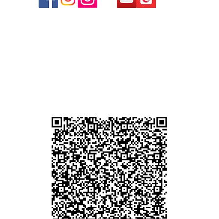
心09
 (深
貴金屬及寶石交易商註冊
尖沙咀分店
註冊號碼：B-B-23-10-01889