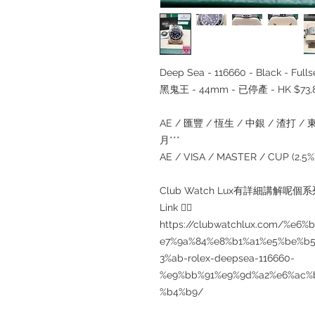
Deep Sea - 116660 - Black - Fu
黑鬼王 - 44mm - 已停產 - HK $73,
AE / 匯豐 / 恆生 / 中銀 / 渣打 / 東亞/
月***
AE / VISA / MASTER / CUP (2.
Club Watch Lux有詳細講解呢
Link 👇🏻
https://clubwatchlux.com/%e
e7%9a%84%e8%b1%a1%e5%be%b
3%ab-rolex-deepsea-116660-
%e9%bb%91%e9%9d%a2%e6%ac%
%b4%b9/