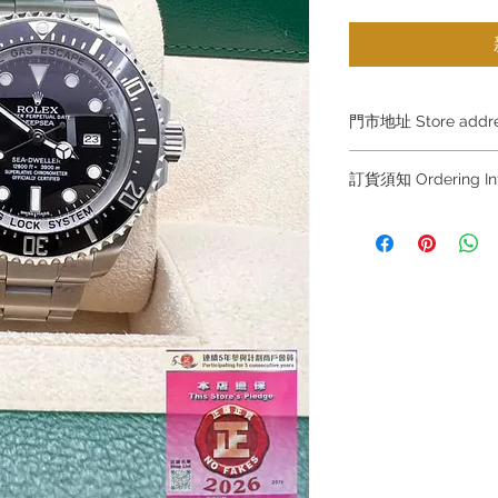
門市地址 Store addr
Hong Kong Sho
訂貨須知 Ordering Inf
(金鐘A出口)
Shop No.21 on 1/F o
～因價格浮動，有意購
No.18 Harcourt Roa
+852 6808 8810 / 63
～
Shop 2 : 尖沙咀麼
出口)
～Due to the price flu
Unit No.9 on Ground
buying, please contac
Mody Road Kowloon
WhatsApp +852 6808
/ 6693 2188～
Shop 3 : 深水埗深之
Shop 89-91 1/F Met
～本公司售賣之貨品
Kowloon
落訂為準，先到先得