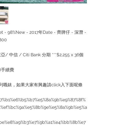
～Our company does 
reservations for the
the goods, you need 
served basis. For det
inquiries
llset - 98%New - 2017年Date - 齊牌仔 - 深潛 -
800
 中信 / Citi Bank 分期 ***$2,255 x 36個
5%)手續費
個系列嘅錶，如果大家有興趣請click入下面呢條
6%b7%b1%e6%b5%b7%e5%8a%9b%e9%87%8f%
5%ef%bc%9a%e5%8b%9e%e5%8a%9b%e5%a
be%e8%a9%b3%e7%9b%a1%e4%bb%8b%e7