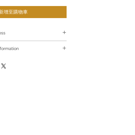
新增至購物車
ess
p 1 : 金鐘夏慤道海富中心商場一樓21號鋪
ormation
f The Podium Admiralty Centre
買，請聯絡店員查詢：Whatsapp
d Hong Kong
90 8880 / 6890 8882 / 6693 2188
地道63號好時中心09號地舖 (尖沙咀P2
ctuation, if you are interested in
 Floor Houston Centre No.63
t the store staff for inquiries:
 Hong Kong
 8810 / 6390 8880 / 6890 8882
都一樓 89-91舖 (深水埗D2出口)
ro Sham Shui Shum Shui Po
不設網上或電話留貨，如欲留貨需以
，詳情可聯絡本公司職員查詢～