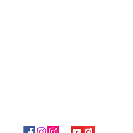
Contact
Tel: +852 6808 8810 /
+852 9188 8912
WhatsApp:
+852 6808 8810
/
+852 9188 8912
Facebook: Club Watch
Email: clubwatchhk@gmail.com
商場