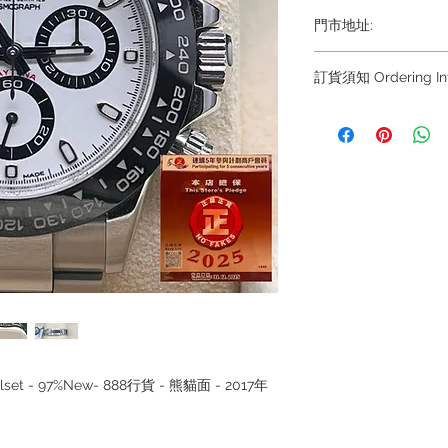
門市地址:
Shop 1 : 金鐘夏
訂貨須知 Ordering Inf
Shop No.21 on 1/F o
No.18 Harcourt Roa
～因價格浮動，有意購
+852
Shop 2 : 尖沙咀麼
6808 8810 / 639088
出口)
8882/ 66932188~
Unit No.9 on Ground
~ Due to the price fl
Mody Road Kowloon
buying, please contac
WhatsApp +852 680
Shop 3 : 深水埗深之
8810 / 6390 8880 /
Shop 89-91 1/F Met
/6693 2188～
Kowloon Hong Kon
～本公司售賣之貨品
落訂為準，先到先得
~ Our company does 
Fullset - 97%New- 888行貨 - 熊貓面 - 2017年
reservations for the
the goods, you need 
served basis. For det