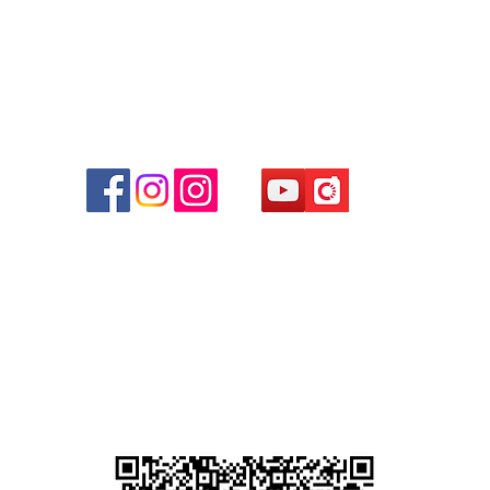
商場
心09
 (深
貴金屬及寶石交易商註冊
尖沙咀分店
註冊號碼：B-B-23-10-01889