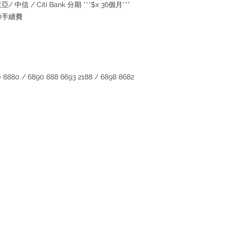
inquiries~
/ 中信 / Citi Bank 分期 ***$x 36個月***
5%)手續費
880 / 6890 888 6693 2188 / 6898 8682
Contact
Tel: +852 6808 8810 /
+852 9188 8912
WhatsApp:
+852 6808 8810
/
+852 9188 8912
Facebook: Club Watch
Email: clubwatchhk@gmail.com