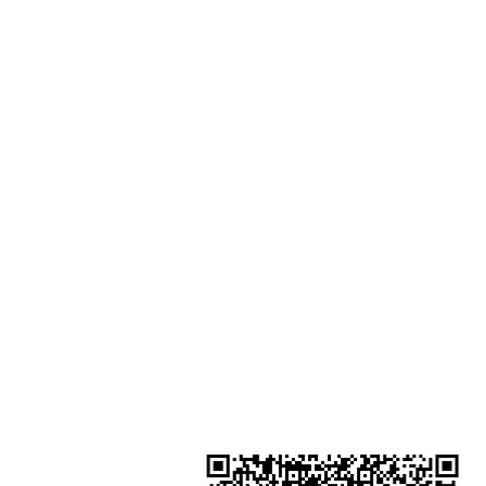
門市地址：
Shop 1 - 金鐘夏慤道18號海富中心
一樓21號 （金鐘站A出口）
Shop 2 - 尖沙咀麼地道63號好時中
號地舖 (尖沙咀P2出口)​
Shop 3 - 深水埗深之都一樓 89-91舖
水埗D2出口)
金鐘分店
註冊號碼：B-B-23-10-01888