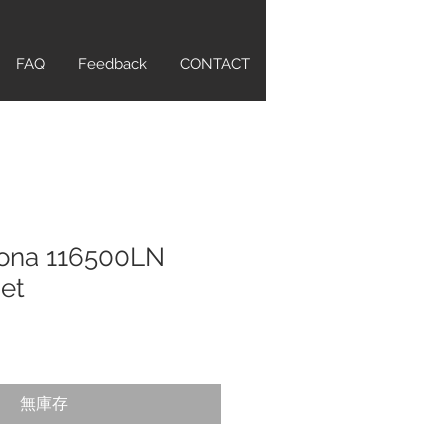
FAQ
Feedback
CONTACT
tona 116500LN
set
無庫存