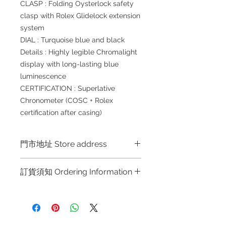
CLASP : Folding Oysterlock safety
clasp with Rolex Glidelock extension
system
DIAL : Turquoise blue and black
Details : Highly legible Chromalight
display with long-lasting blue
luminescence
CERTIFICATION : Superlative
Chronometer (COSC + Rolex
certification after casing)
門市地址 Store address
Shop 1 : 金鐘夏慤道海富中心商場一樓
訂貨須知 Ordering Information
21號鋪 (金鐘A出口)
Shop No.21 on 1/F of The Podium
～因價格浮動，有意購買，請聯絡店員
Admiralty Centre No.18 Harcourt
查詢：Whatsapp +852 6808 8810 /
Road Hong Kong
6390 8880 / 6890 8882 / 6693 2188
～