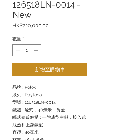
126518LN-0014 -
New
價
HK$720,000.00
格
數量
*
新增至購物車
品牌 : Rolex
系列 : Daytona
型號 : 126518LN-0014
錶殼 : 蠔式，40毫米，黃金
蠔式錶殼結構 : 一體成型中殼，旋入式
底蓋和上鍊錶冠
直徑 : 40毫米
材質 : 18 ct 黃金