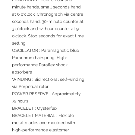
minute hands, small seconds hand
at 6 o'clock. Chronograph via centre
seconds hand, 30-minute counter at
3 o'clock and 12-hour counter at 9
o'clock. Stop seconds for exact time
setting
OSCILLATOR : Paramagnetic blue
Parachrom hairspring. High-
performance Paraflex shock
absorbers
WINDING : Bidirectional self-winding
via Perpetual rotor
POWER RESERVE : Approximately
72 hours
BRACELET : Oysterflex
BRACELET MATERIAL : Flexible
metal blades overmoulded with
high-performance elastomer