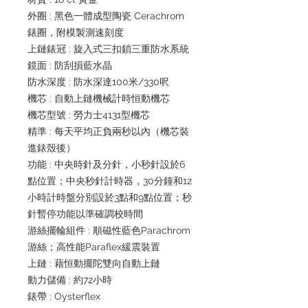
外圈 : 黑色一體成型陶瓷 Cerachrom
錶圈，附模製測速刻度
上鏈錶冠 : 旋入式三扣鎖三重防水系統
鏡面 : 防刮損藍水晶
防水深度 : 防水深達100米/330呎
機芯 : 自動上鏈機械計時恒動機芯
機芯型號 : 勞力士4131型機芯
精準 : 每天平均正負兩秒以內（機芯裝
進錶殼後）
功能 : 中央時針及分針，小秒針設於6
點位置；中央秒針計時器，30分鐘和12
小時計時盤分別設於3點和9點位置；秒
針暫停功能以準確調校時間
游絲擺輪組件 : 順磁性藍色Parachrom
游絲；高性能Paraflex緩震裝置
上鏈 : 藉恒動擺陀雙向自動上鏈
動力儲備 : 約72小時
錶帶 : Oysterflex