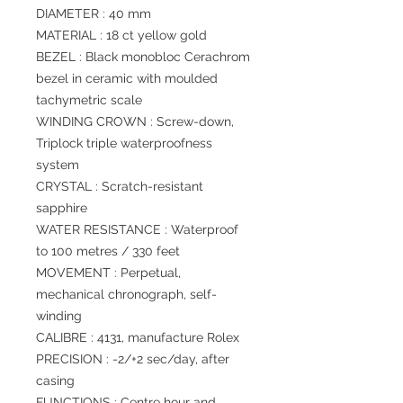
DIAMETER : 40 mm
MATERIAL : 18 ct yellow gold
BEZEL : Black monobloc Cerachrom
bezel in ceramic with moulded
tachymetric scale
WINDING CROWN : Screw-down,
Triplock triple waterproofness
system
CRYSTAL : Scratch-resistant
sapphire
WATER RESISTANCE : Waterproof
to 100 metres / 330 feet
MOVEMENT : Perpetual,
mechanical chronograph, self-
winding
CALIBRE : 4131, manufacture Rolex
PRECISION : -2/+2 sec/day, after
casing
FUNCTIONS : Centre hour and