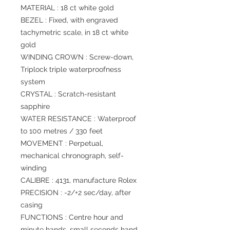
MATERIAL : 18 ct white gold
BEZEL : Fixed, with engraved
tachymetric scale, in 18 ct white
gold
WINDING CROWN : Screw-down,
Triplock triple waterproofness
system
CRYSTAL : Scratch-resistant
sapphire
WATER RESISTANCE : Waterproof
to 100 metres / 330 feet
MOVEMENT : Perpetual,
mechanical chronograph, self-
winding
CALIBRE : 4131, manufacture Rolex
PRECISION : -2/+2 sec/day, after
casing
FUNCTIONS : Centre hour and
minute hands, small seconds hand