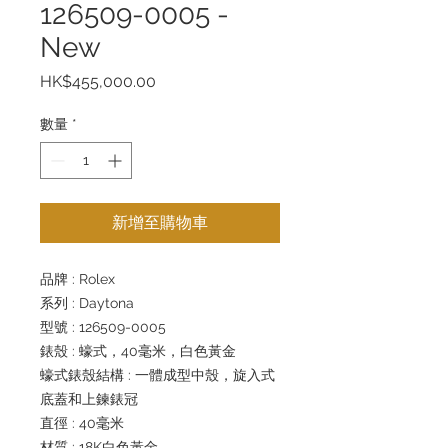
126509-0005 -
New
價
HK$455,000.00
格
數量
*
新增至購物車
品牌 : Rolex
系列 : Daytona
型號 : 126509-0005
錶殼 : 蠔式，40毫米，白色黃金
蠔式錶殼結構 : 一體成型中殼，旋入式
底蓋和上鍊錶冠
直徑 : 40毫米
材質 : 18K白色黃金