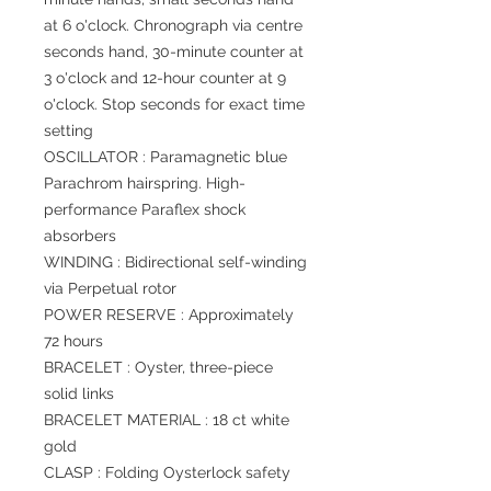
at 6 o'clock. Chronograph via centre
seconds hand, 30-minute counter at
3 o'clock and 12-hour counter at 9
o'clock. Stop seconds for exact time
setting
OSCILLATOR : Paramagnetic blue
Parachrom hairspring. High-
performance Paraflex shock
absorbers
WINDING : Bidirectional self-winding
via Perpetual rotor
POWER RESERVE : Approximately
72 hours
BRACELET : Oyster, three-piece
solid links
BRACELET MATERIAL : 18 ct white
gold
CLASP : Folding Oysterlock safety