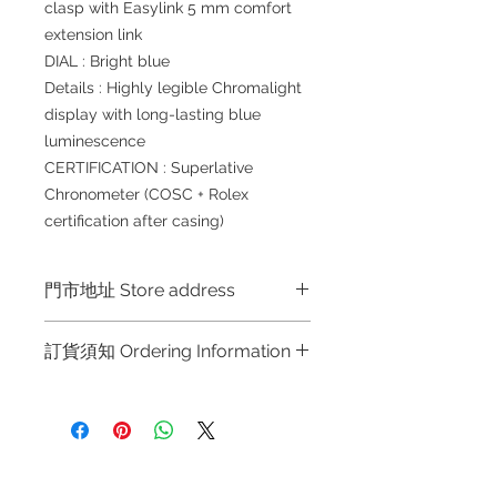
clasp with Easylink 5 mm comfort
extension link
DIAL : Bright blue
Details : Highly legible Chromalight
display with long-lasting blue
luminescence
CERTIFICATION : Superlative
Chronometer (COSC + Rolex
certification after casing)
門市地址 Store address
Shop 1 : 金鐘夏慤道海富中心商場一樓
訂貨須知 Ordering Information
21號鋪 (金鐘A出口)
Shop No.21 on 1/F of The Podium
～因價格浮動，有意購買，請聯絡店員
Admiralty Centre No.18 Harcourt
查詢：Whatsapp +852 6808 8810 /
Road Hong Kong
6390 8880 / 6890 8882 / 6693 2188
～
Shop 2 : 尖沙咀麼地道63號好時中心
退款規例
私隱聲明
FAQ
～Due to the price fluctuation, if you
09號地舖 (尖沙咀P2出口)