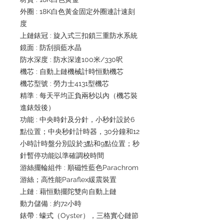
外圈 : 18K白色黃金固定外圈連計速刻
度
上鏈錶冠 : 旋入式三扣鎖三重防水系統
鏡面 : 防刮損藍水晶
防水深度 : 防水深達100米/330呎
機芯 : 自動上鏈機械計時恒動機芯
機芯型號 : 勞力士4131型機芯
精準 : 每天平均正負兩秒以內（機芯裝
進錶殼後）
功能 : 中央時針及分針，小秒針設於6
點位置；中央秒針計時器，30分鐘和12
小時計時盤分別設於3點和9點位置；秒
針暫停功能以準確調校時間
游絲擺輪組件 : 順磁性藍色Parachrom
游絲；高性能Paraflex緩震裝置
上鏈 : 藉恒動擺陀雙向自動上鏈
動力儲備 : 約72小時
錶帶 : 蠔式（Oyster），三格實心鏈節