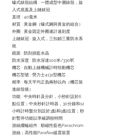
蠔式錶殼結構 : 一體成型中層錶殼，旋
入式底蓋及上鏈錶冠
直徑 : 40毫米
材質 : 黃金鋼（蠔式鋼與黃金的組合）
外圈 : 黃金固定外圈連計速刻度
上鏈錶冠 : 旋入式，三扣鎖三重防水系
統
鏡面 : 防刮損藍水晶
防水深度 : 防水深達100米/330呎
機芯 : 自動上鏈機械計時恒動機芯
機芯型號 : 勞力士4131型機芯
精準 : 每天平均正負兩秒以內（機芯裝
進錶殼後）
功能 : 中央時針及分針，小秒針設於6
點位置；中央秒針計時器，30分鐘和12
小時計時盤分別設於3點和9點位置；秒
針暫停功能以準確調校時間
游絲擺輪組件 : 順磁性藍色Parachrom
游絲；高性能Paraflex緩震裝置