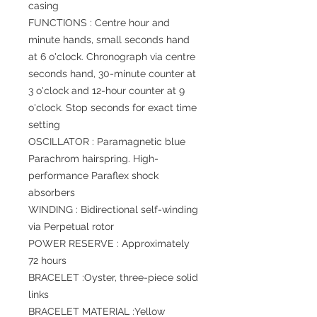
casing
FUNCTIONS : Centre hour and
minute hands, small seconds hand
at 6 o'clock. Chronograph via centre
seconds hand, 30-minute counter at
3 o'clock and 12-hour counter at 9
o'clock. Stop seconds for exact time
setting
OSCILLATOR : Paramagnetic blue
Parachrom hairspring. High-
performance Paraflex shock
absorbers
WINDING : Bidirectional self-winding
via Perpetual rotor
POWER RESERVE : Approximately
72 hours
BRACELET :Oyster, three-piece solid
links
BRACELET MATERIAL :Yellow