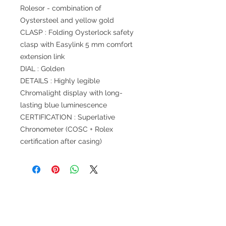
Rolesor - combination of
Oystersteel and yellow gold
CLASP : Folding Oysterlock safety
clasp with Easylink 5 mm comfort
extension link
DIAL : Golden
DETAILS : Highly legible
Chromalight display with long-
lasting blue luminescence
CERTIFICATION : Superlative
Chronometer (COSC + Rolex
certification after casing)
退款規例
私隱聲明
FAQ
Contact