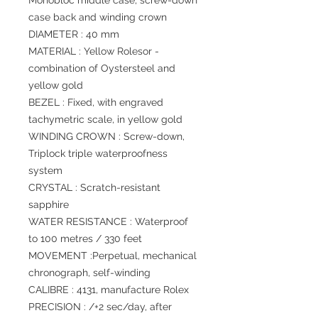
Monobloc middle case, screw-down
case back and winding crown
DIAMETER : 40 mm
MATERIAL : Yellow Rolesor -
combination of Oystersteel and
yellow gold
BEZEL : Fixed, with engraved
tachymetric scale, in yellow gold
WINDING CROWN : Screw-down,
Triplock triple waterproofness
system
CRYSTAL : Scratch-resistant
sapphire
WATER RESISTANCE : Waterproof
to 100 metres / 330 feet
MOVEMENT :Perpetual, mechanical
chronograph, self-winding
CALIBRE : 4131, manufacture Rolex
PRECISION : /+2 sec/day, after