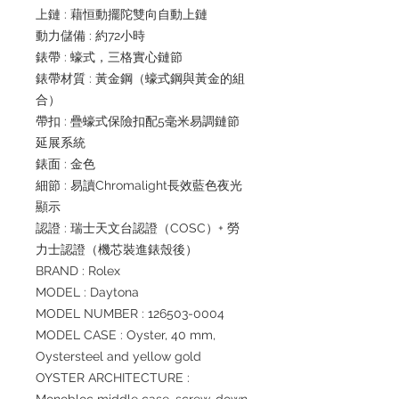
上鏈 : 藉恒動擺陀雙向自動上鏈
動力儲備 : 約72小時
錶帶 : 蠔式，三格實心鏈節
錶帶材質 : 黃金鋼（蠔式鋼與黃金的組
合）
帶扣 : 疊蠔式保險扣配5毫米易調鏈節
延展系統
錶面 : 金色
細節 : 易讀Chromalight長效藍色夜光
顯示
認證 : 瑞士天文台認證（COSC）+ 勞
力士認證（機芯裝進錶殼後）
BRAND : Rolex
MODEL : Daytona
MODEL NUMBER : 126503-0004
MODEL CASE : Oyster, 40 mm,
Oystersteel and yellow gold
OYSTER ARCHITECTURE :