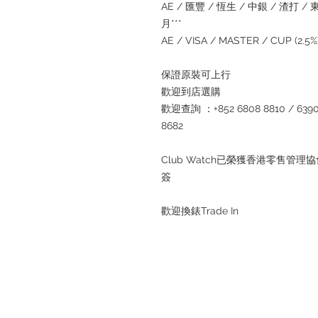
AE / 匯豐 / 恆生 / 中銀 / 渣打 / 東亞
月***
AE / VISA / MASTER / CUP (2.
保證原裝可上行
歡迎到店選購
歡迎查詢 ：+852 6808 8810 / 6390 8
8682
Club Watch已榮獲香港零售
簽
歡迎換錶Trade In
退款規例