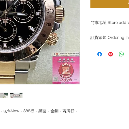
門市地址 Store add
Hong Kong Sho
訂貨須知 Ordering
(金鐘A出口)
Shop No.21 on 1/F o
～因價格浮動，有意購
No.18 Harcourt Roa
+852 6808 8810 / 63
～
Shop 2 : 尖沙咀麼
～Due to the price flu
出口)
buying, please contac
Unit No.9 on Ground
WhatsApp +852 6808
Mody Road Kowloon
/ 6693 2188～
～本公司售賣之貨品
Shop 3 : 深水埗深之
落訂為準，先到先得
Shop 89-91 1/F Met
～Our company does 
Kowloon
reservations for the
lset - 97%New - 888行 - 黑面 - 金鋼 - 齊牌仔 -
the goods, you need 
served basis. For det
inquiries～