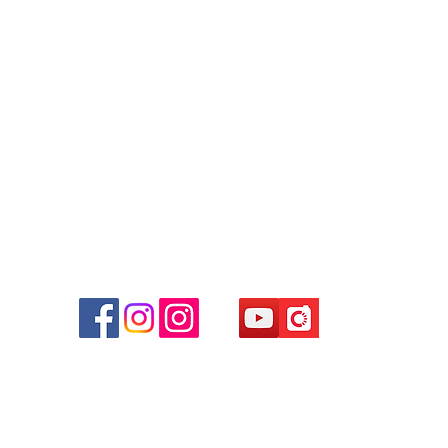
+852 9188 8912
WhatsApp:
+852 6808 8810
/
+852 9188 8912
Facebook: Club Watch
Email: clubwatchhk@gmail.com
商場
心09
 (深