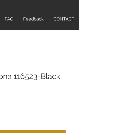
FAQ
Feedback
CONTACT
ona 116523-Black