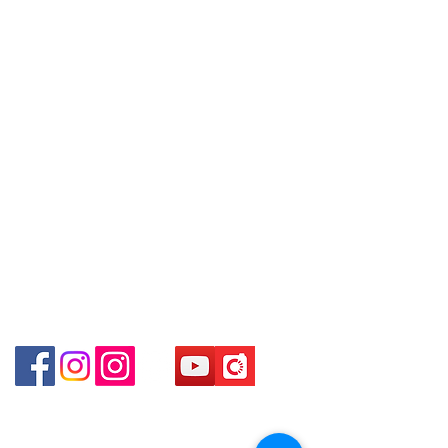
Centre No.63 Mody Road Kowloon
Tel:
+852 6808 8810
/
WhatsApp +852 6808 8810 / 6390
Hong Kong
8880 / 6890 8882 / 6693 2188～
+852 9188 8912
～本公司售賣之貨品不設網上或電話留
WhatsApp:
+852 6808 8810
/
Shop 3 : 深水埗深之都一樓 89-91舖
貨，如欲留貨需以落訂為準，先到先
(深水埗D2出口)
+852 9188 8912
得，詳情可聯絡本公司職員查詢～
Shop 89-91 1/F Metro Sham Shui
Facebook: Club Watch
～Our company does not have
Shum Shui Po Kowloon Hong Kong
Email: clubwatchhk@gmail.com
online or phone reservations for the
goods sold. If you want to keep the
門市地址：
goods, you need to order on a first-
Shop 1 - 金鐘夏慤道18號海富中心商場 一樓21號
come-first-served basis. For details,
（金鐘站A出口）
please contact our staff for inquiries
～
Shop 2 - 尖沙咀麼地道63號好時中心09號地舖 (尖沙
咀P2出口)​
Shop 3 - 深水埗深之都一樓 89-91舖 (深水埗D2出口)