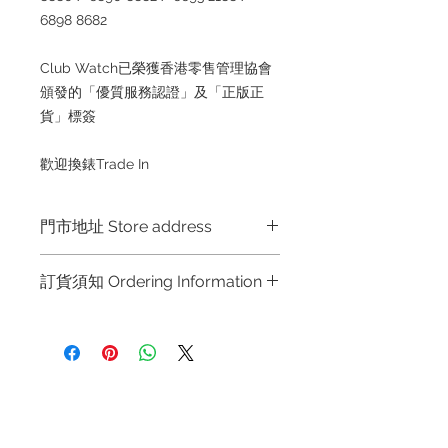
6898 8682
Club Watch已榮獲香港零售管理協會
頒發的「優質服務認證」及「正版正
貨」標簽
歡迎換錶Trade In
門市地址 Store address
Shop 1 : 金鐘夏慤道海富中心商場一樓
訂貨須知 Ordering Information
21號鋪 (金鐘A出口)
Shop No.21 on 1/F of The Podium
～因價格浮動，有意購買，請聯絡店員
Admiralty Centre No.18 Harcourt
查詢：Whatsapp +852 6808 8810 /
Road Hong Kong
6390 8880 / 6890 8882 / 6693 2188
～
Shop 2 : 尖沙咀麼地道63號好時中心
退款規例
私隱聲明
FAQ
～Due to the price fluctuation, if you
09號地舖 (尖沙咀P2出口)
are interested in buying, please
Unit No.9 on Ground Floor Houston
Contact
contact the store staff for inquiries: