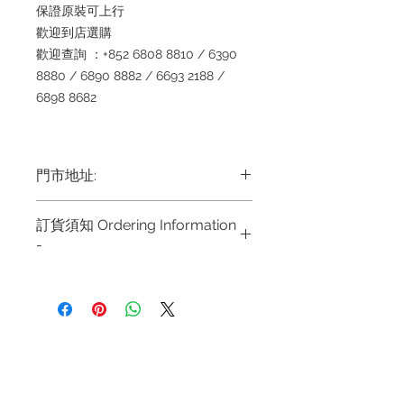
保證原裝可上行
歡迎到店選購
歡迎查詢 ：+852 6808 8810 / 6390
8880 / 6890 8882 / 6693 2188 /
6898 8682
門市地址:
Shop 1 : 金鐘夏慤道海富中心商場一樓
訂貨須知 Ordering Information
21號鋪 (金鐘A出口)
-
Shop No.21 on 1/F of The Podium
Admiralty Centre No.18 Harcourt
～因價格浮動，有意購買，請聯絡店員
Road Hong Kong
查詢：Whatsapp +852
6808 8810 / 63908880 1 6890
Shop 2 : 尖沙咀麼地道63號好時中心
8882/ 66932188~
09號地舖 (尖沙咀P2出口)
退款規例
私隱聲明
FAQ
~ Due to the price fluctuation, if you
Unit No.9 on Ground Floor Houston
are interested in buying, please
Centre No.63 Mody Road Kowloon
Contact
contact the store staff for inquiries:
Hong Kong