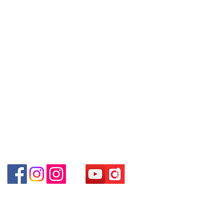
Tel:
+852 6808 8810
/
WhatsApp +852 6808
8810 / 6390 8880 / 68908882
+852 9188 8912
Shop 3 : 深水埗深之都一樓 89-91舖
/6693 2188～
WhatsApp:
+852 6808 8810
/
(深水埗D2出口)
～本公司售賣之貨品不設網上或電話留
Shop 89-91 1/F Metro Sham Shui
+852 9188 8912
貨，如欲留貨需以落訂為準，先到先
Shum Shui Po Kowloon Hong Kong
Facebook: Club Watch
得，詳情可聯絡本公司職員查詢～
Email: clubwatchhk@gmail.com
~ Our company does not have online
門市地址：
or phone reservations for the goods
Shop 1 - 金鐘夏慤道18號海富中心商場 一樓21號
sold. If you want to keep the goods,
（金鐘站A出口）
you need to order on a first-come-
first-served basis. For details, please
Shop 2 - 尖沙咀麼地道63號好時中心09號地舖 (尖沙
contact our staff for inquiries~
咀P2出口)​
Shop 3 - 深水埗深之都一樓 89-91舖 (深水埗D2出口)