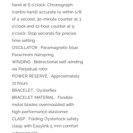
hand at 6 o'clock. Chronograph
(centre hand) accurate to within 1/8
of a second, 30-minute counter at 3
o'clock and 12-hour counter at 9
o'clock. Stop seconds for precise
time setting
OSCILLATOR : Paramagnetic blue
Parachrom hairspring
WINDING : Bidirectional self-winding
via Perpetual rotor
POWER RESERVE : Approximately
72 hours
BRACELET : Oysterflex
BRACELET MATERIAL : Flexible
metal blades overmoulded with
high-performance elastomer
CLASP : Folding Oysterlock safety
clasp with Easylink 5 mm comfort