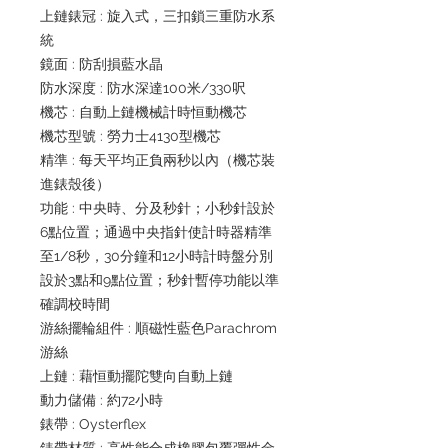
上鏈錶冠 : 旋入式，三扣鎖三重防水系
統
鏡面 : 防刮損藍水晶
防水深度 : 防水深達100米/330呎
機芯 : 自動上鏈機械計時恒動機芯
機芯型號 : 勞力士4130型機芯
精準 : 每天平均正負兩秒以內（機芯裝
進錶殼後）
功能 : 中央時、分及秒針；小秒針設於
6點位置；通過中央指針使計時器精準
至1/8秒，30分鐘和12小時計時盤分別
設於3點和9點位置；秒針暫停功能以準
確調校時間
游絲擺輪組件 : 順磁性藍色Parachrom
游絲
上鏈 : 藉恒動擺陀雙向自動上鏈
動力儲備 : 約72小時
錶帶 : Oysterflex