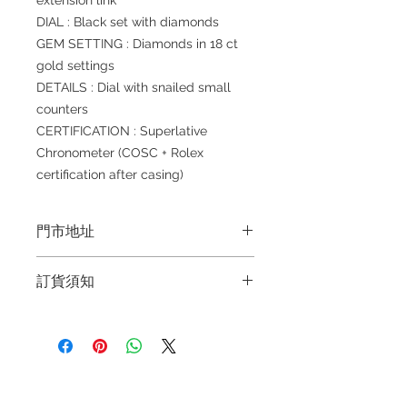
extension link
DIAL : Black set with diamonds
GEM SETTING : Diamonds in 18 ct
gold settings
DETAILS : Dial with snailed small
counters
CERTIFICATION : Superlative
Chronometer (COSC + Rolex
certification after casing)
門市地址
Shop 1 : 金鐘夏慤道海富中心商場一樓
訂貨須知
21號鋪(金鐘A出口)
Shop No.21 on 1/F of The Podium
～因價格浮動，有意購買，請聯絡店員
Admiralty Centre, No.18 Harcourt
查詢：Whatsapp +852 6808 8810 /
Road
6390 8880 / 6890 8882～
Shop 2 : 深水埗深之都一樓89-91舖：
～本公司售賣之貨品不設網上或電話留
地下扶手電梯上一層轉左再轉左(深水
退款規例
私隱聲明
FAQ
貨，如欲留貨需以落訂為準，先到先
埗D2出口)