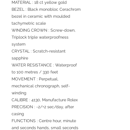
MATERIAL : 18 ct yellow gold
BEZEL : Black monobloc Cerachrom
bezel in ceramic with moulded
tachymetric scale
WINDING CROWN : Screw-down,
Triplock triple waterproofness
system
CRYSTAL : Scratch-resistant
sapphire
WATER RESISTANCE : Waterproof
to 100 metres / 330 feet
MOVEMENT : Perpetual,
mechanical chronograph, self-
winding
CALIBRE : 4130, Manufacture Rolex
PRECISION : -2/+2 sec/day, after
casing
FUNCTIONS : Centre hour, minute
and seconds hands, small seconds