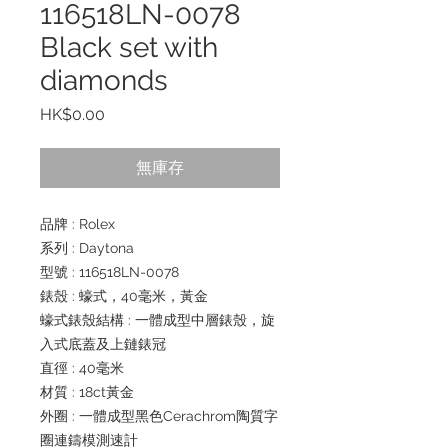
116518LN-0078
Black set with
diamonds
價
HK$0.00
格
無庫存
品牌 : Rolex
系列 : Daytona
型號 : 116518LN-0078
錶殼 : 蠔式，40毫米，黃金
蠔式錶殼結構 : 一體成型中層錶殼，旋
入式底蓋及上鏈錶冠
直徑 : 40毫米
材質 : 18ct黃金
外圈 : 一體成型黑色Cerachrom陶質字
圈連鑄模測速計